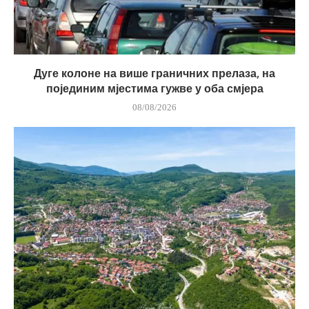
Дуге колоне на више граничних прелаза, на
појединим мјестима гужве у оба смјера
08/08/2026