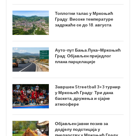
Топлотни талас у Мркоњић
Граду: Високе температуре
задржаће се до 18. августа
Ауто-пут Бања Лука–Мркоњић
Град: Објављен приједлог
плана парцелације
Завршен Streetball 3×3 турнир
у Мркоњић Граду: Три дана
баскета, дружења и сјајне
атмосфере
Објављен јавни позив за
додјелу подстицаја у
пчеларству у Мркоњић Граду