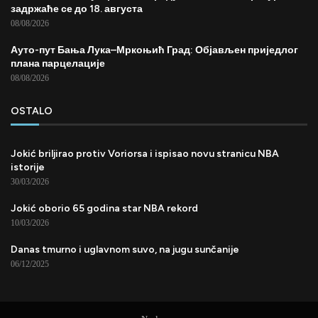
задржаће се до 18. августа
08/08/2026
Ауто-пут Бања Лука–Мркоњић Град: Објављен приједлог
плана парцелације
08/08/2026
OSTALO
Jokić briljirao protiv Voriorsa i ispisao novu stranicu NBA
istorije
30/03/2026
Jokić oborio 65 godina star NBA rekord
10/03/2026
Danas tmurno i uglavnom suvo, na jugu sunčanije
06/12/2025