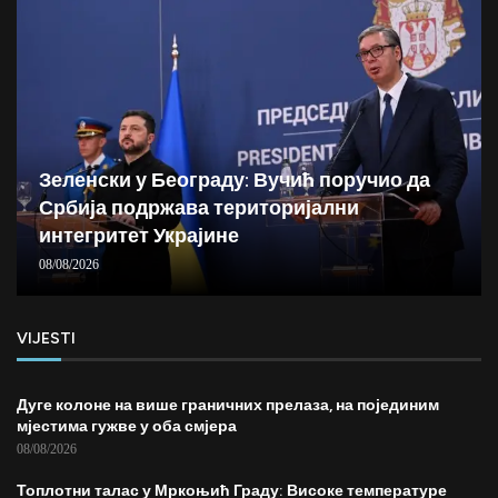
Зеленски у Београду: Вучић поручио да
Србија подржава територијални
интегритет Украјине
08/08/2026
VIJESTI
Дуге колоне на више граничних прелаза, на појединим
мјестима гужве у оба смјера
08/08/2026
Топлотни талас у Мркоњић Граду: Високе температуре