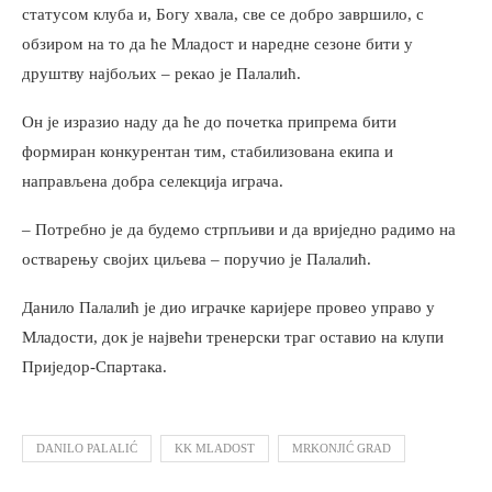
статусом клуба и, Богу хвала, све се добро завршило, с
обзиром на то да ће Младост и наредне сезоне бити у
друштву најбољих – рекао је Палалић.
Он је изразио наду да ће до почетка припрема бити
формиран конкурентан тим, стабилизована екипа и
направљена добра селекција играча.
– Потребно је да будемо стрпљиви и да вриједно радимо на
остварењу својих циљева – поручио је Палалић.
Данило Палалић је дио играчке каријере провео управо у
Младости, док је највећи тренерски траг оставио на клупи
Приједор-Спартака.
DANILO PALALIĆ
KK MLADOST
MRKONJIĆ GRAD