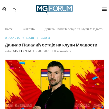
Home
-
Istaknuto
-
Данило Палалић остаје на клупи Младости
ISTAKNUTO
SPORT
VIJESTI
Данило Палалић остаје на клупи Младости
autor
MG FORUM
06/07/2026
0 komentara