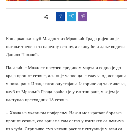
Кошаркашки клуб Младост из Мркоњић Града ријешио је
питање тренера за наредну сезону, а екипу ће и даље водити
Данило Палалић.
Палалић је Младост преузео средином марта и водио је до
краја прошле сезоне, али није успио да је сачува од испадања
у нижи ранг. Ипак, након одустајања Јахорине од такмичења,
клуб из Мркоњић Града враћен је у елитни ранг, у којем је
наступао претходних 18 сезона.
– Хвала на указаном повјерењу. Након мог кратког боравка
прошле сезоне, све вријеме сам остао у контакту са људима
из клуба. Стрпљиво смо чекали расплет ситуације у вези са