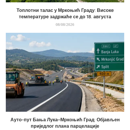
Топлотни талас у Мркоњић Граду: Високе
температуре задржаће се до 18. августа
08/08/2026
Ауто-пут Бања Лука–Мркоњић Град: Објављен
приједлог плана парцелације