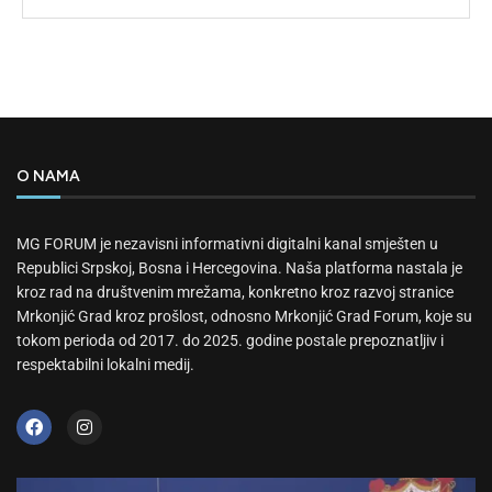
O NAMA
MG FORUM je nezavisni informativni digitalni kanal smješten u
Republici Srpskoj, Bosna i Hercegovina. Naša platforma nastala je
kroz rad na društvenim mrežama, konkretno kroz razvoj stranice
Mrkonjić Grad kroz prošlost, odnosno Mrkonjić Grad Forum, koje su
tokom perioda od 2017. do 2025. godine postale prepoznatljiv i
respektabilni lokalni medij.