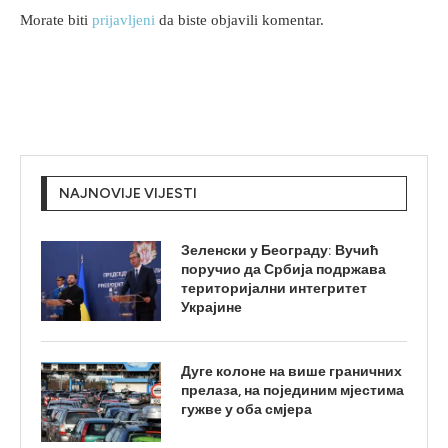
Morate biti
prijavljeni
da biste objavili komentar.
NAJNOVIJE VIJESTI
Зеленски у Београду: Вучић
поручио да Србија подржава
територијални интегритет
Украјине
Дуге колоне на више граничних
прелаза, на појединим мјестима
гужве у оба смјера