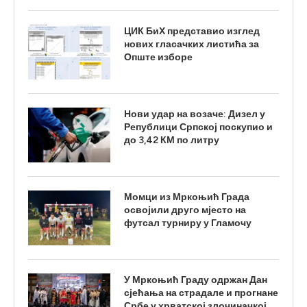
ЦИК БиХ представио изглед
нових гласачких листића за
Опште изборе
Нови удар на возаче: Дизел у
Републици Српској поскупио и
до 3,42 КМ по литру
Момци из Мркоњић Града
освојили друго мјесто на
футсал турниру у Гламочу
У Мркоњић Граду одржан Дан
сјећања на страдале и прогнане
Србе у хрватској злочиначкој