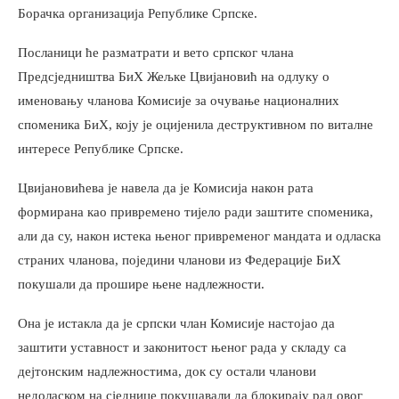
Борачка организација Републике Српске.
Посланици ће разматрати и вето српског члана
Предсједништва БиХ Жељке Цвијановић на одлуку о
именовању чланова Комисије за очување националних
споменика БиХ, коју је оцијенила деструктивном по виталне
интересе Републике Српске.
Цвијановићева је навела да је Комисија након рата
формирана као привремено тијело ради заштите споменика,
али да су, након истека њеног привременог мандата и одласка
страних чланова, поједини чланови из Федерације БиХ
покушали да прошире њене надлежности.
Она је истакла да је српски члан Комисије настојао да
заштити уставност и законитост њеног рада у складу са
дејтонским надлежностима, док су остали чланови
недоласком на сједнице покушавали да блокирају рад овог