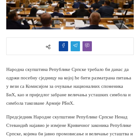
Народна скупштина Републике Српске требало би данас да
одржи посебну сједницу на којој ће бити разматрана питања
у вези са Комисијом за очување националних споменика
БиХ, као и приједлог забране величања усташких симбола и
симбола такозване Армије РБиХ.
Предсједник Народне скупштине Републике Српске Ненад
Стевандић најавио је измјене Кривичног законика Републике
Српске, којима би јавно промовисање и величање усташтва и