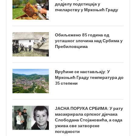
додјелу подстицаја у
пчеларству у Мркоњић Граду
Обиљежено 85 година од
усташког злочина над Србима у
Пребиловцима
Врућине се настављају: У
Мркоњић Граду температура до
35 степени
ЈАСНА ПОРУКА СРБИМА: У рату
масакрирала српског дјечака
Слободана Стојановића, а сада
ужива све затворске
погодности