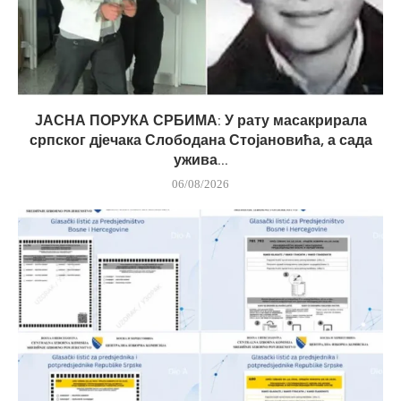
ЈАСНА ПОРУКА СРБИМА: У рату масакрирала
српског дјечака Слободана Стојановића, а сада
ужива...
06/08/2026