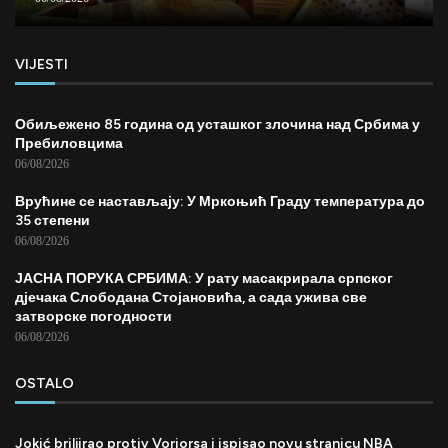
VIJESTI
Обиљежено 85 година од усташког злочина над Србима у
Пребиловцима
06/08/2026
Врућине се настављају: У Мркоњић Граду температура до
35 степени
06/08/2026
ЈАСНА ПОРУКА СРБИМА: У рату масакрирала српског
дјечака Слободана Стојановића, а сада ужива све
затворске погодности
06/08/2026
OSTALO
Jokić briljirao protiv Voriorsa i ispisao novu stranicu NBA