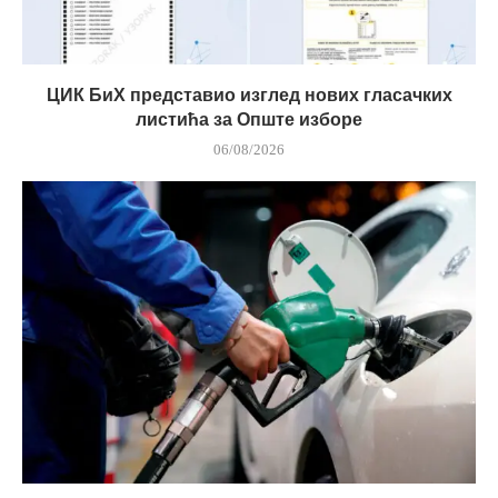
ЦИК БиХ представио изглед нових гласачких
листића за Опште изборе
06/08/2026