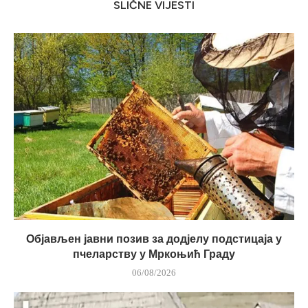
SLIČNE VIJESTI
Објављен јавни позив за додјелу подстицаја у
пчеларству у Мркоњић Граду
06/08/2026