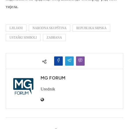
тијела.
LJILJANI
NARODNA SKUPŠTINA
REPUBLIKA SRPSKA
USTAŠKI SIMBOLI
ZABRANA
MG FORUM
Urednik