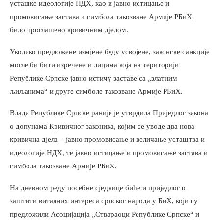
усташке идеологије НДХ, као и јавно истицање и
промовисање застава и симбола такозване Армије РБиХ,
било проглашено кривичним дјелом.
Уколико предложене измјене буду усвојене, законске санкције
могле би бити изречене и лицима која на територији
Републике Српске јавно истичу заставе са „златним
љиљанима“ и друге симболе такозване Армије РБиХ.
Влада Републике Српске раније је утврдила Приједлог закона
о допунама Кривичног законика, којим се уводе два нова
кривична дјела – јавно промовисање и величање усташтва и
идеологије НДХ, те јавно истицање и промовисање застава и
симбола такозване Армије РБиХ.
На дневном реду посебне сједнице биће и приједлог о
заштити виталних интереса српског народа у БиХ, који су
предложили Асоцијација „Ствараоци Републике Српске“ и