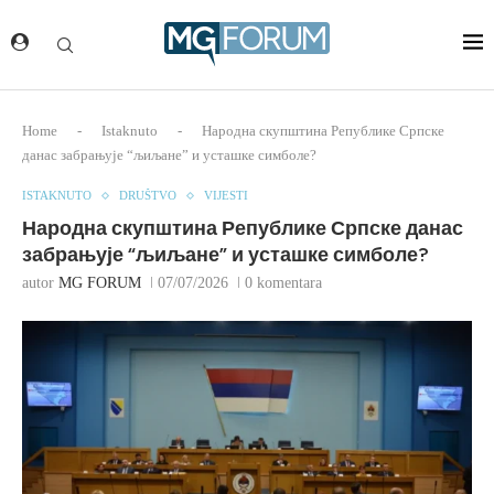
Home
-
Istaknuto
-
Народна скупштина Републике Српске
данас забрањује “љиљане” и усташке симболе?
ISTAKNUTO
DRUŠTVO
VIJESTI
Народна скупштина Републике Српске данас
забрањује “љиљане” и усташке симболе?
autor
MG FORUM
07/07/2026
0 komentara