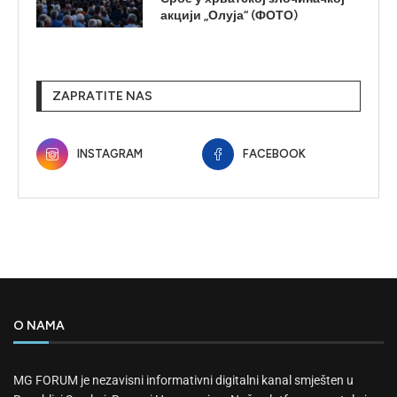
акцији „Олуја“ (ФОТО)
ZAPRATITE NAS
INSTAGRAM
FACEBOOK
O NAMA
MG FORUM je nezavisni informativni digitalni kanal smješten u