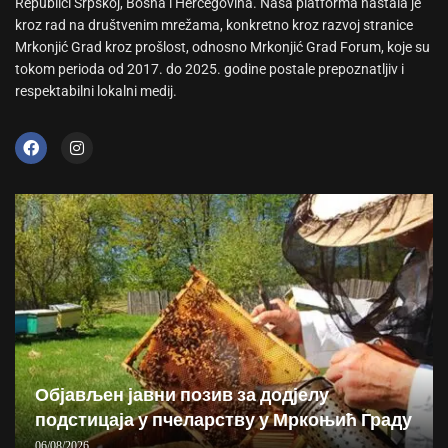
Republici Srpskoj, Bosna i Hercegovina. Naša platforma nastala je
kroz rad na društvenim mrežama, konkretno kroz razvoj stranice
Mrkonjić Grad kroz prošlost, odnosno Mrkonjić Grad Forum, koje su
tokom perioda od 2017. do 2025. godine postale prepoznatljiv i
respektabilni lokalni medij.
Објављен јавни позив за додјелу
подстицаја у пчеларству у Мркоњић Граду
06/08/2026