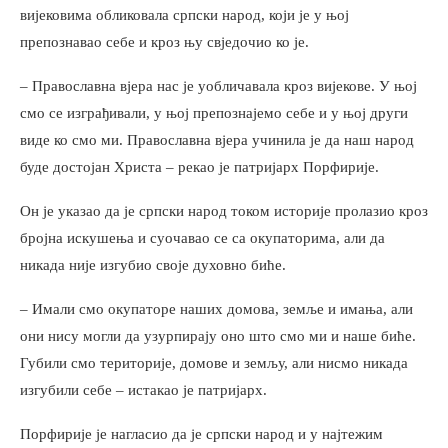
вијековима обликовала српски народ, који је у њој
препознавао себе и кроз њу свједочио ко је.
– Православна вјера нас је уобличавала кроз вијекове. У њој
смо се изграђивали, у њој препознајемо себе и у њој други
виде ко смо ми. Православна вјера учинила је да наш народ
буде достојан Христа – рекао је патријарх Порфирије.
Он је указао да је српски народ током историје пролазио кроз
бројна искушења и суочавао се са окупаторима, али да
никада није изгубио своје духовно биће.
– Имали смо окупаторе наших домова, земље и имања, али
они нису могли да узурпирају оно што смо ми и наше биће.
Губили смо територије, домове и земљу, али нисмо никада
изгубили себе – истакао је патријарх.
Порфирије је нагласио да је српски народ и у најтежим