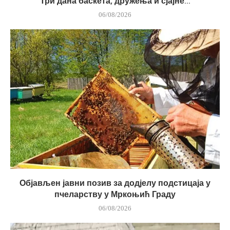
Три дана баскета, дружења и сјајне...
06/08/2026
Објављен јавни позив за додјелу подстицаја у
пчеларству у Мркоњић Граду
06/08/2026