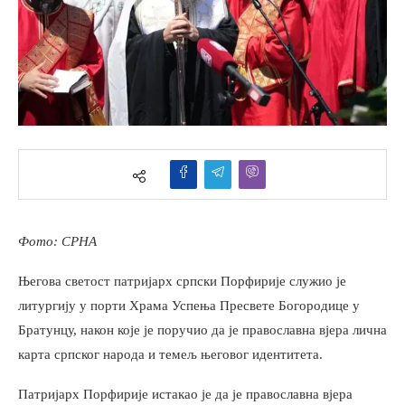
Фото: СРНА
Његова светост патријарх српски Порфирије служио је
литургију у порти Храма Успења Пресвете Богородице у
Братунцу, након које је поручио да је православна вјера лична
карта српског народа и темељ његовог идентитета.
Патријарх Порфирије истакао је да је православна вјера