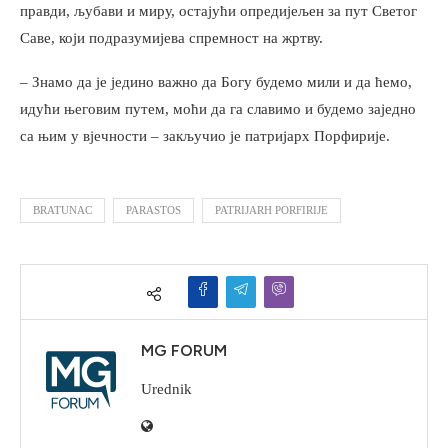
правди, љубави и миру, остајући опредијељен за пут Светог
Саве, који подразумијева спремност на жртву.
– Знамо да је једино важно да Богу будемо мили и да ћемо,
идући његовим путем, моћи да га славимо и будемо заједно
са њим у вјечности – закључио је патријарх Порфирије.
BRATUNAC
PARASTOS
PATRIJARH PORFIRIJE
MG FORUM
Urednik