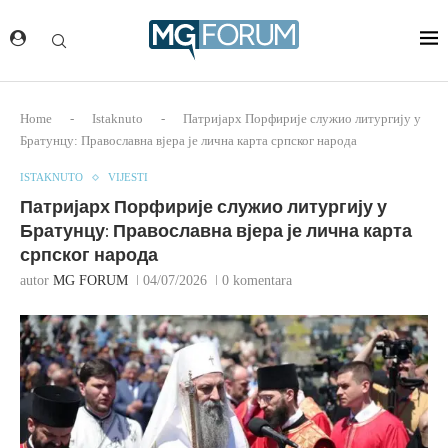
Home
-
Istaknuto
-
Патријарх Порфирије служио литургију у
Братунцу: Православна вјера је лична карта српског народа
ISTAKNUTO
VIJESTI
Патријарх Порфирије служио литургију у
Братунцу: Православна вјера је лична карта
српског народа
autor
MG FORUM
04/07/2026
0 komentara