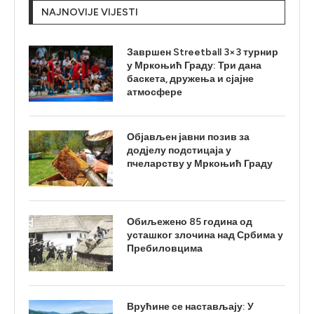
NAJNOVIJE VIJESTI
Завршен Streetball 3×3 турнир
у Мркоњић Граду: Три дана
баскета, дружења и сјајне
атмосфере
Објављен јавни позив за
додјелу подстицаја у
пчеларству у Мркоњић Граду
Обиљежено 85 година од
усташког злочина над Србима у
Пребиловцима
Врућине се настављају: У