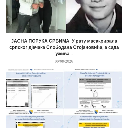
ЈАСНА ПОРУКА СРБИМА: У рату масакрирала
српског дјечака Слободана Стојановића, а сада
ужива...
06/08/2026