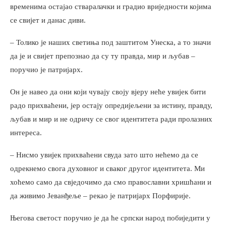
временима остајао стваралачки и градио вриједности којима
се свијет и данас диви.
– Толико је наших светиња под заштитом Унеска, а то значи
да је и свијет препознао да су ту правда, мир и љубав –
поручио је патријарх.
Он је навео да они који чувају своју вјеру неће увијек бити
радо прихваћени, јер остају опредијељени за истину, правду,
љубав и мир и не одричу се свог идентитета ради пролазних
интереса.
– Нисмо увијек прихваћени свуда зато што нећемо да се
одрекнемо свога духовног и сваког другог идентитета. Ми
хоћемо само да свједочимо да смо православни хришћани и
да живимо Јеванђеље – рекао је патријарх Порфирије.
Његова светост поручио је да ће српски народ побиједити у