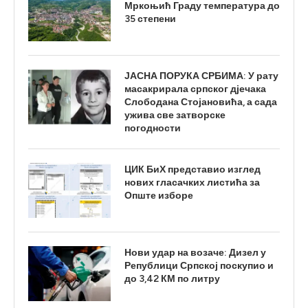
Мркоњић Граду температура до
35 степени
ЈАСНА ПОРУКА СРБИМА: У рату
масакрирала српског дјечака
Слободана Стојановића, а сада
ужива све затворске
погодности
ЦИК БиХ представио изглед
нових гласачких листића за
Опште изборе
Нови удар на возаче: Дизел у
Републици Српској поскупио и
до 3,42 КМ по литру