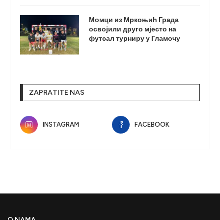
Момци из Мркоњић Града
освојили друго мјесто на
футсал турниру у Гламочу
ZAPRATITE NAS
INSTAGRAM
FACEBOOK
O NAMA