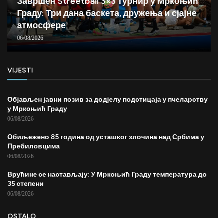
Завршен Streetball 3×3 турнир у Мркоњић
Граду: Три дана баскета, дружења и сјајне
атмосфере
06/08/2026
VIJESTI
Објављен јавни позив за додјелу подстицаја у пчеларству
у Мркоњић Граду
06/08/2026
Обиљежено 85 година од усташког злочина над Србима у
Пребиловцима
06/08/2026
Врућине се настављају: У Мркоњић Граду температура до
35 степени
06/08/2026
OSTALO