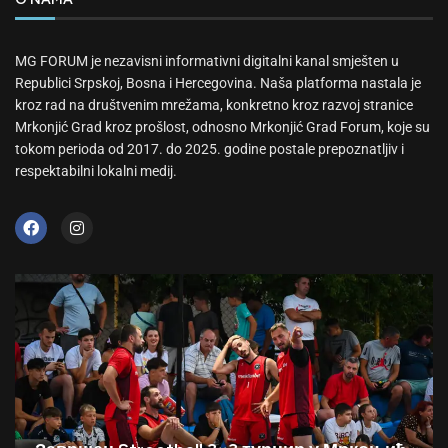
MG FORUM je nezavisni informativni digitalni kanal smješten u
Republici Srpskoj, Bosna i Hercegovina. Naša platforma nastala je
kroz rad na društvenim mrežama, konkretno kroz razvoj stranice
Mrkonjić Grad kroz prošlost, odnosno Mrkonjić Grad Forum, koje su
tokom perioda od 2017. do 2025. godine postale prepoznatljiv i
respektabilni lokalni medij.