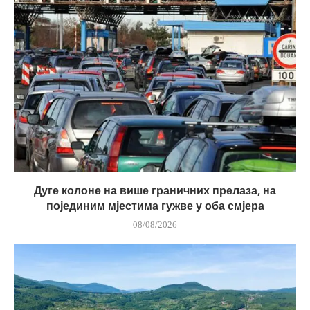
Дуге колоне на више граничних прелаза, на
појединим мјестима гужве у оба смјера
08/08/2026