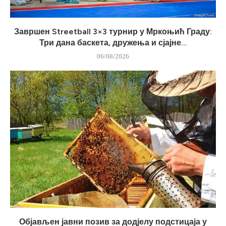
Завршен Streetball 3×3 турнир у Мркоњић Граду:
Три дана баскета, дружења и сјајне...
06/08/2026
Објављен јавни позив за додјелу подстицаја у