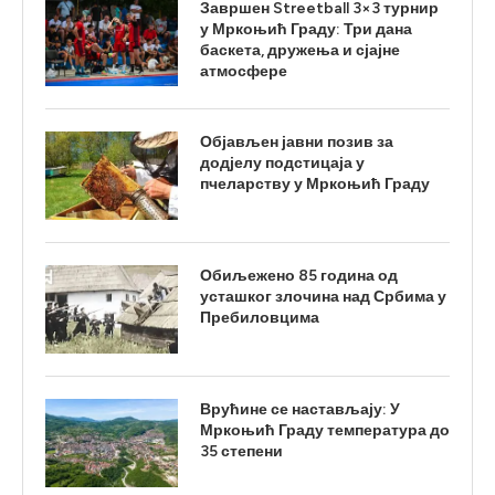
Завршен Streetball 3×3 турнир
у Мркоњић Граду: Три дана
баскета, дружења и сјајне
атмосфере
Објављен јавни позив за
додјелу подстицаја у
пчеларству у Мркоњић Граду
Обиљежено 85 година од
усташког злочина над Србима у
Пребиловцима
Врућине се настављају: У
Мркоњић Граду температура до
35 степени