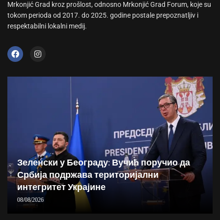
Mrkonjić Grad kroz prošlost, odnosno Mrkonjić Grad Forum, koje su
tokom perioda od 2017. do 2025. godine postale prepoznatljiv i
respektabilni lokalni medij.
Зеленски у Београду: Вучић поручио да
Србија подржава територијални
интегритет Украјине
08/08/2026