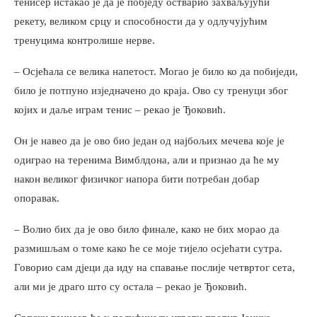
тенисер истакао је да је побједу остварио захваљујући
рекету, великом срцу и способности да у одлучујућим
тренуцима контролише нерве.
– Осјећала се велика напетост. Могао је било ко да побиједи,
било је потпуно изједначено до краја. Ово су тренуци због
којих и даље играм тенис – рекао је Ђоковић.
Он је навео да је ово био један од најбољих мечева које је
одиграо на теренима Вимблдона, али и признао да ће му
након великог физичког напора бити потребан добар
опоравак.
– Волио бих да је ово било финале, како не бих морао да
размишљам о томе како ће се моје тијело осјећати сутра.
Говорио сам дјеци да иду на спавање послије четвртог сета,
али ми је драго што су остала – рекао је Ђоковић.