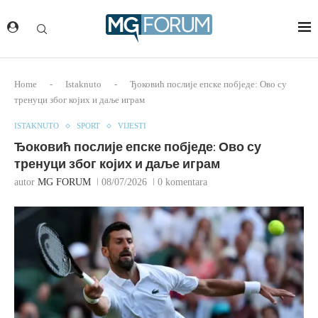
Home
-
Istaknuto
-
Ђоковић послије епске побједе: Ово су
тренуци због којих и даље играм
ISTAKNUTO
SPORT
VIJESTI
Ђоковић послије епске побједе: Ово су
тренуци због којих и даље играм
autor
MG FORUM
08/07/2026
0 komentara