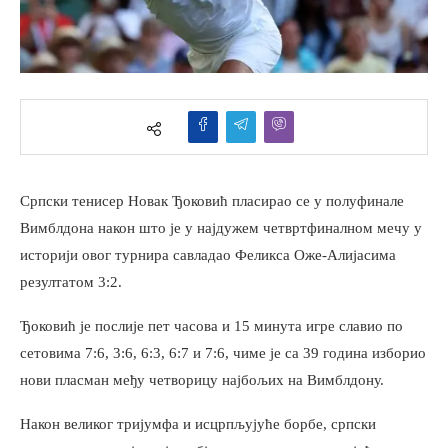
Српски тенисер Новак Ђоковић пласирао се у полуфинале
Вимблдона након што је у најдужем четвртфиналном мечу у
историји овог турнира савладао Феликса Оже-Алијасима
резултатом 3:2.
Ђоковић је послије пет часова и 15 минута игре славио по
сетовима 7:6, 3:6, 6:3, 6:7 и 7:6, чиме је са 39 година изборио
нови пласман међу четворицу најбољих на Вимблдону.
Након великог тријумфа и исцрпљујуће борбе, српски