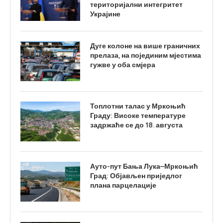
територијални интегритет
Украјине
Дуге колоне на више граничних
прелаза, на појединим мјестима
гужве у оба смјера
Топлотни талас у Мркоњић
Граду: Високе температуре
задржаће се до 18. августа
Ауто-пут Бања Лука–Мркоњић
Град: Објављен приједлог
плана парцелације