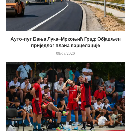
Ауто-пут Бања Лука–Мркоњић Град: Објављен
приједлог плана парцелације
08/08/2026