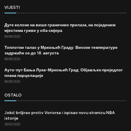
VIJESTI
Дуге колоне на више граничних прелаза, на појединим
мјестима гужве у оба смјера
08/08/2026
Топлотни талас у Мркоњић Граду: Високе температуре
задржаће се до 18. августа
08/08/2026
Ауто-пут Бања Лука–Мркоњић Град: Објављен приједлог
плана парцелације
08/08/2026
OSTALO
Jokić briljirao protiv Voriorsa i ispisao novu stranicu NBA
istorije
30/03/2026