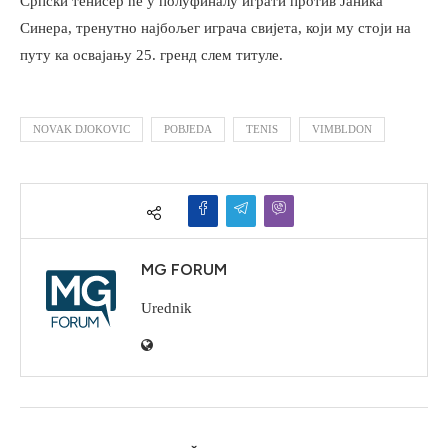
Српски тенисер ће у полуфиналу играти против Јаника
Синера, тренутно најбољег играча свијета, који му стоји на
путу ка освајању 25. гренд слем титуле.
NOVAK DJOKOVIC
POBJEDA
TENIS
VIMBLDON
MG FORUM
Urednik