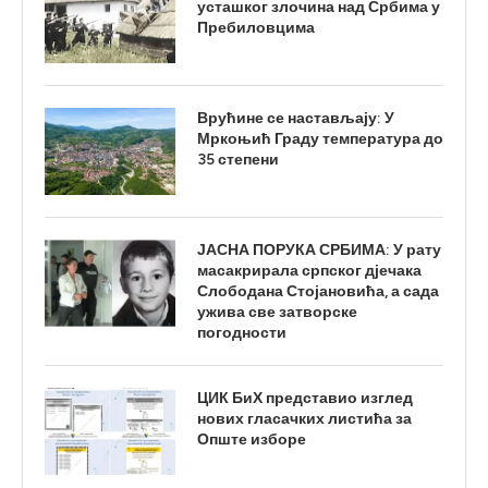
усташког злочина над Србима у
Пребиловцима
Врућине се настављају: У
Мркоњић Граду температура до
35 степени
ЈАСНА ПОРУКА СРБИМА: У рату
масакрирала српског дјечака
Слободана Стојановића, а сада
ужива све затворске
погодности
ЦИК БиХ представио изглед
нових гласачких листића за
Опште изборе