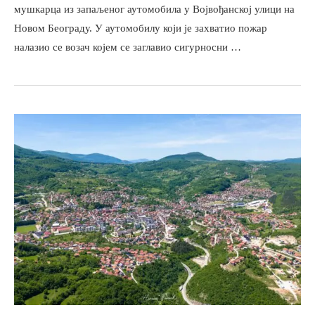
мушкарца из запаљеног аутомобила у Војвођанској улици на
Новом Београду. У аутомобилу који је захватио пожар
налазио се возач којем се заглавио сигурносни …