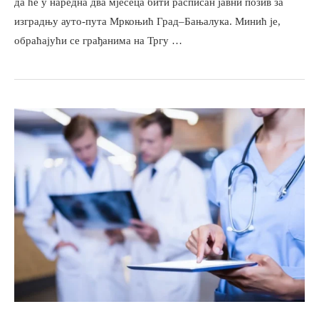
да ће у наредна два мјесеца бити расписан јавни позив за
изградњу ауто-пута Мркоњић Град–Бањалука. Минић је,
обраћајући се грађанима на Тргу …