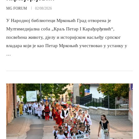
MG FORUM
02/08/2026
У Народној библиотеци Мркоњић Град отворена је
Мултимедијална соба „Краљ Петар I Карађорђевић“,
посвећена животу, дјелу и историјском насљеђу српског
владара који је као Петар Мркоњић учествовао у устанку у
…