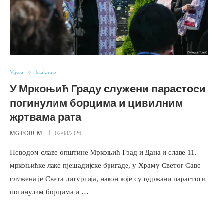
Vijesti
Istaknuto
У Мркоњић Граду служени парастоси
погинулим борцима и цивилним
жртвама рата
MG FORUM
02/08/2026
Поводом славе општине Мркоњић Град и Дана и славе 11.
мркоњићке лаке пјешадијске бригаде, у Храму Светог Саве
служена је Света литургија, након које су одржани парастоси
погинулим борцима и …