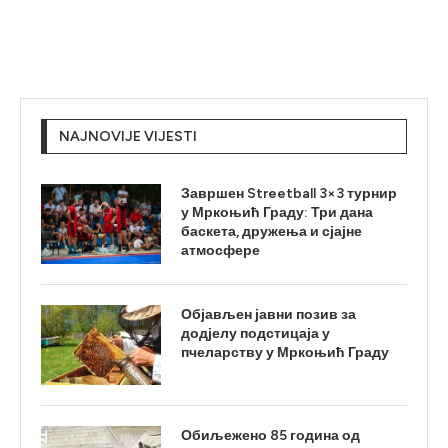
NAJNOVIJE VIJESTI
Завршен Streetball 3×3 турнир
у Мркоњић Граду: Три дана
баскета, дружења и сјајне
атмосфере
Објављен јавни позив за
додјелу подстицаја у
пчеларству у Мркоњић Граду
Обиљежено 85 година од