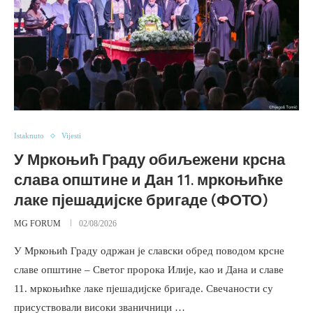
Istaknuto
Vijesti
У Мркоњић Граду обиљежени крсна
слава општине и Дан 11. мркоњићке
лаке пјешадијске бригаде (ФОТО)
MG FORUM
02/08/2026
У Мркоњић Граду одржан је славски обред поводом крсне
славе општине – Светог пророка Илије, као и Дана и славе
11. мркоњићке лаке пјешадијске бригаде. Свечаности су
присуствовали високи званичници …