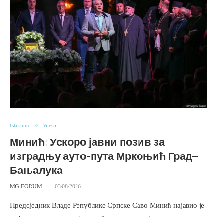
Istaknuto
Vijesti
Минић: Ускоро јавни позив за
изградњу ауто-пута Мркоњић Град–
Бањалука
MG FORUM
03/08/2026
Предсједник Владе Републике Српске Саво Минић најавио је