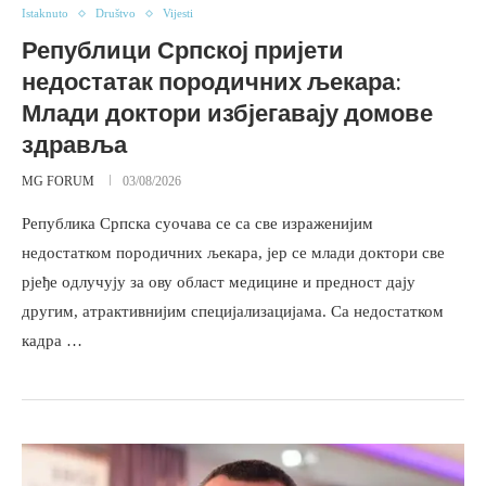
Istaknuto
Društvo
Vijesti
Републици Српској пријети
недостатак породичних љекара:
Млади доктори избјегавају домове
здравља
MG FORUM
03/08/2026
Република Српска суочава се са све израженијим
недостатком породичних љекара, јер се млади доктори све
рјеђе одлучују за ову област медицине и предност дају
другим, атрактивнијим специјализацијама. Са недостатком
кадра …