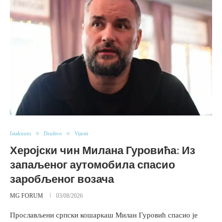
Istaknuto
Društvo
Vijesti
Херојски чин Милана Гуровића: Из
запаљеног аутомобила спасио
заробљеног возача
MG FORUM
03/08/2026
Прослављени српски кошаркаш Милан Гуровић спасио је