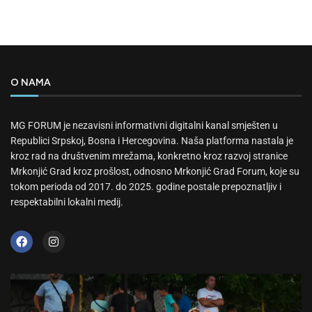
O NAMA
MG FORUM je nezavisni informativni digitalni kanal smješten u
Republici Srpskoj, Bosna i Hercegovina. Naša platforma nastala je
kroz rad na društvenim mrežama, konkretno kroz razvoj stranice
Mrkonjić Grad kroz prošlost, odnosno Mrkonjić Grad Forum, koje su
tokom perioda od 2017. do 2025. godine postale prepoznatljiv i
respektabilni lokalni medij.