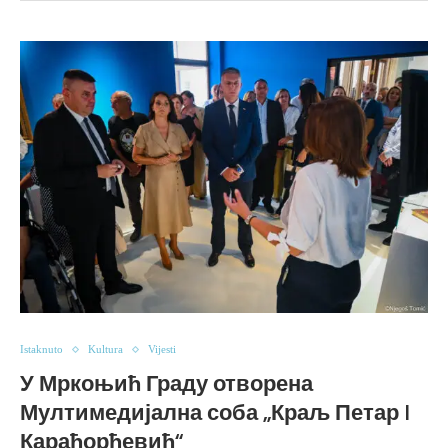
Istaknuto
Kultura
Vijesti
У Мркоњић Граду отворена
Мултимедијална соба „Краљ Петар I
Карађорђевић“