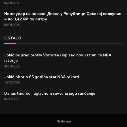
06/08/2026
Нови удар на возаче: Дизел у Републици Српској поскупио
и до 3,42 КМ по литру
06/08/2026
OSTALO
Jokić briljirao protiv Voriorsa i ispisao novu stranicu NBA
istorije
30/03/2026
Jokić oborio 65 godina star NBA rekord
10/03/2026
Danas tmurno i uglavnom suvo, na jugu sunčanije
06/12/2025
Naslovna