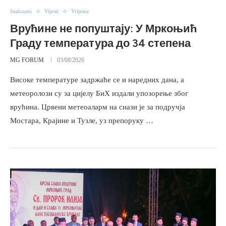
Istaknuto
Vijesti
Vrijeme
Врућине не попуштају: У Мркоњић
Граду температура до 34 степена
MG FORUM
03/08/2026
Високе температуре задржаће се и наредних дана, а
метеоролози су за цијелу БиХ издали упозорење због
врућина. Црвени метеоаларм на снази је за подручја
Мостара, Крајине и Тузле, уз препоруку …