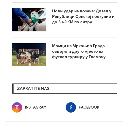
Нови удар на возаче: Дизел у
Републици Српској поскупио и
до 3,42 КМ по литру
Момци из Мркоњић Града
освојили друго мјесто на
футсал турниру у Гламочу
ZAPRATITE NAS
INSTAGRAM
FACEBOOK