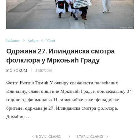
Istaknuto
Kultura
Vijesti
Одржана 27. Илинданска смотра
фолклора у Мркоњић Граду
MG FORUM
31/07/2026
Фото: Његош Томић У оквиру свечаности посвећених
Илиндану, слави општине Мркоњић Град, и обиљежавању 34
године од формирања 11. мркоњићке лаке пјешадијске
бригаде, одржана је 27. Илинданска смотра фолклора.
Домаћин …
NOVIJI ČLANCI
STARIJI ČLANCI