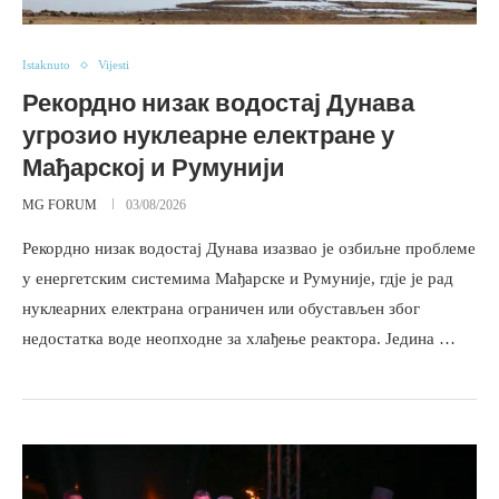
Istaknuto
Vijesti
Рекордно низак водостај Дунава
угрозио нуклеарне електране у
Мађарској и Румунији
MG FORUM
03/08/2026
Рекордно низак водостај Дунава изазвао је озбиљне проблеме
у енергетским системима Мађарске и Румуније, гдје је рад
нуклеарних електрана ограничен или обустављен због
недостатка воде неопходне за хлађење реактора. Једина …