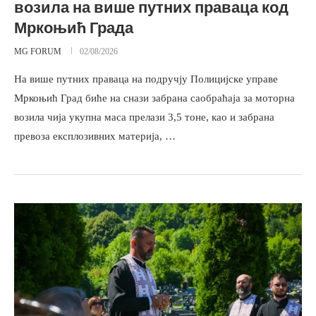
возила на више путних праваца код
Мркоњић Града
MG FORUM
02/08/2026
На више путних праваца на подручју Полицијске управе
Мркоњић Град биће на снази забрана саобраћаја за моторна
возила чија укупна маса прелази 3,5 тоне, као и забрана
превоза експлозивних материја, …