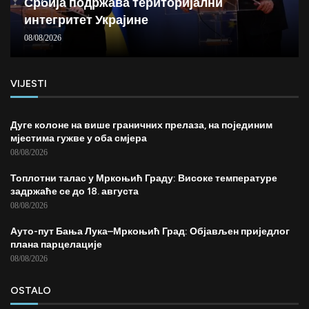
Србија подржава територијални
интегритет Украјине
08/08/2026
VIJESTI
Дуге колоне на више граничних прелаза, на појединим
мјестима гужве у оба смјера
08/08/2026
Топлотни талас у Мркоњић Граду: Високе температуре
задржаће се до 18. августа
08/08/2026
Ауто-пут Бања Лука–Мркоњић Град: Објављен приједлог
плана парцелације
08/08/2026
OSTALO