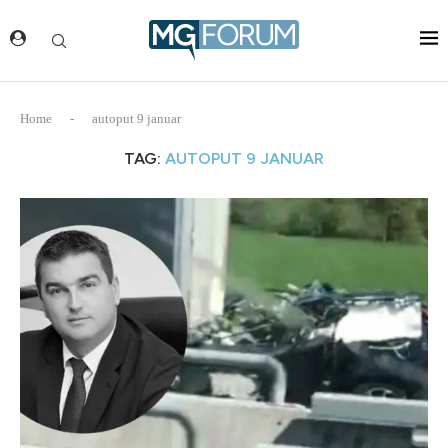
Home
-
autoput 9 januar
TAG:
AUTOPUT 9 JANUAR