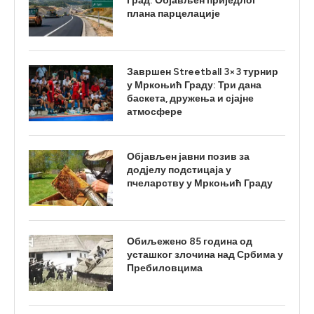
Град: Објављен приједлог
плана парцелације
Завршен Streetball 3×3 турнир
у Мркоњић Граду: Три дана
баскета, дружења и сјајне
атмосфере
Објављен јавни позив за
додјелу подстицаја у
пчеларству у Мркоњић Граду
Обиљежено 85 година од
усташког злочина над Србима у
Пребиловцима