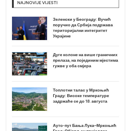
NAJNOVIJE VIJESTI
Зеленски у Београду: Вучић
поручио да Србија подржава
територијални интегритет
Украјине
Дуге колоне на више граничних
прелаза, на појединим мјестима
гужве у оба смјера
Топлотни талас у Мркоњић
Граду: Високе температуре
задржаће се до 18. августа
Ауто-пут Бања Лука–Мркоњић