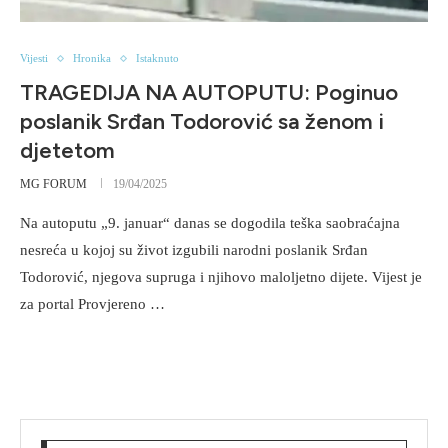
Vijesti
Hronika
Istaknuto
TRAGEDIJA NA AUTOPUTU: Poginuo
poslanik Srđan Todorović sa ženom i
djetetom
MG FORUM
19/04/2025
Na autoputu „9. januar“ danas se dogodila teška saobraćajna
nesreća u kojoj su život izgubili narodni poslanik Srđan
Todorović, njegova supruga i njihovo maloljetno dijete. Vijest je
za portal Provjereno …