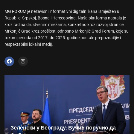
MG FORUM je nezavisni informativni digitalni kanal smješten u
Republici Srpskoj, Bosna i Hercegovina. Naša platforma nastala je
kroz rad na društvenim mrežama, konkretno kroz razvoj stranice
Mrkonjić Grad kroz prošlost, odnosno Mrkonjić Grad Forum, koje su
tokom perioda od 2017. do 2025. godine postale prepoznatljiv i
respektabilni lokalni medij.
Зеленски у Београду: Вучић поручио да