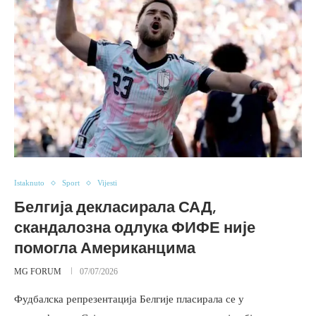
Istaknuto
Sport
Vijesti
Белгија декласирала САД,
скандалозна одлука ФИФЕ није
помогла Американцима
MG FORUM
07/07/2026
Фудбалска репрезентација Белгије пласирала се у