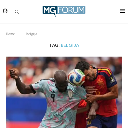
Home
-
belgija
TAG:
BELGIJA