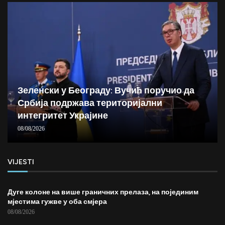
Зеленски у Београду: Вучић поручио да
Србија подржава територијални
интегритет Украјине
08/08/2026
VIJESTI
Дуге колоне на више граничних прелаза, на појединим
мјестима гужве у оба смјера
08/08/2026