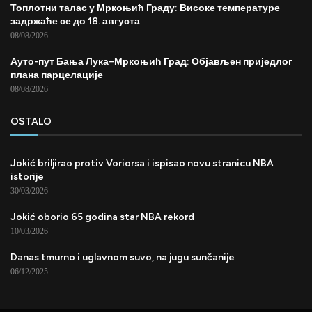
Топлотни талас у Мркоњић Граду: Високе температуре
задржаће се до 18. августа
08/08/2026
Ауто-пут Бања Лука–Мркоњић Град: Објављен приједлог
плана парцелације
08/08/2026
OSTALO
Jokić briljirao protiv Voriorsa i ispisao novu stranicu NBA
istorije
30/03/2026
Jokić oborio 65 godina star NBA rekord
10/03/2026
Danas tmurno i uglavnom suvo, na jugu sunčanije
06/12/2025