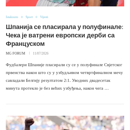
Istaknuto
Sport
Vijesti
Шпанија се пласирала у полуфинале:
Чека је ватрени европски дерби са
Француском
MG FORUM
11/07/2026
Фудбалери Шпаније пласирали су се у полуфинале Свјетског
првенства након што су у узбудљивом четвртфиналном мечу
савладали Белгију резултатом 2:1. Уводних двадесетак
минута протекло је без већих узбуђења, након чега …