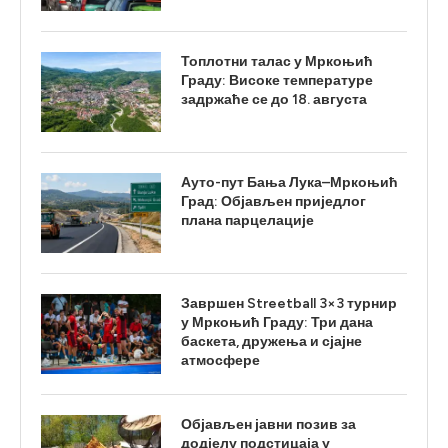
Топлотни талас у Мркоњић
Граду: Високе температуре
задржаће се до 18. августа
Ауто-пут Бања Лука–Мркоњић
Град: Објављен приједлог
плана парцелације
Завршен Streetball 3×3 турнир
у Мркоњић Граду: Три дана
баскета, дружења и сјајне
атмосфере
Објављен јавни позив за
додјелу подстицаја у