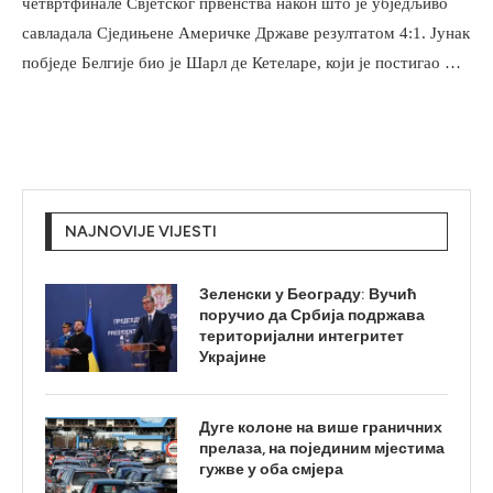
четвртфинале Свјетског првенства након што је убједљиво
савладала Сједињене Америчке Државе резултатом 4:1. Јунак
побједе Белгије био је Шарл де Кетеларе, који је постигао …
NAJNOVIJE VIJESTI
Зеленски у Београду: Вучић
поручио да Србија подржава
територијални интегритет
Украјине
Дуге колоне на више граничних
прелаза, на појединим мјестима
гужве у оба смјера