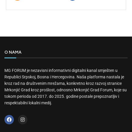
O NAMA
MG FORUM je nezavisni informativni digitalni kanal smješten u
Republici Srpskoj, Bosna i Hercegovina. Naša platforma nastala je
kroz rad na društvenim mrežama, konkretno kroz razvoj stranice
Mrkonjić Grad kroz prošlost, odnosno Mrkonjić Grad Forum, koje su
tokom perioda od 2017. do 2025. godine postale prepoznatljiv i
respektabilni lokalni medij.