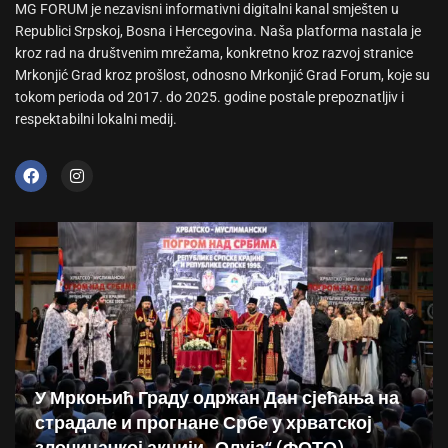
MG FORUM je nezavisni informativni digitalni kanal smješten u
Republici Srpskoj, Bosna i Hercegovina. Naša platforma nastala je
kroz rad na društvenim mrežama, konkretno kroz razvoj stranice
Mrkonjić Grad kroz prošlost, odnosno Mrkonjić Grad Forum, koje su
tokom perioda od 2017. do 2025. godine postale prepoznatljiv i
respektabilni lokalni medij.
У Мркоњић Граду одржан Дан сјећања на
страдале и прогнане Србе у хрватској
злочиначкој акцији „Олуја“ (ФОТО)