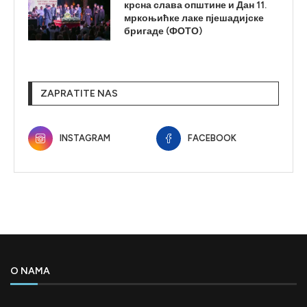
крсна слава општине и Дан 11.
мркоњићке лаке пјешадијске
бригаде (ФОТО)
ZAPRATITE NAS
INSTAGRAM
FACEBOOK
O NAMA