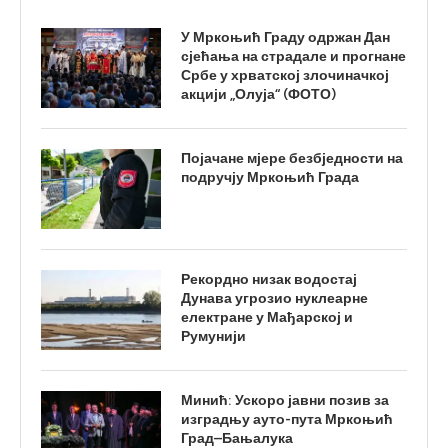
У Мркоњић Граду одржан Дан
сјећања на страдале и прогнане
Србе у хрватској злочиначкој
акцији „Олуја“ (ФОТО)
Појачане мјере безбједности на
подручју Мркоњић Града
Рекордно низак водостај
Дунава угрозио нуклеарне
електране у Мађарској и
Румунији
Минић: Ускоро јавни позив за
изградњу ауто-пута Мркоњић
Град–Бањалука