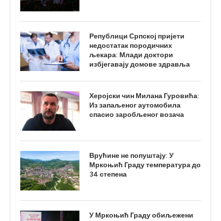
Републици Српској пријети
недостатак породичних
љекара: Млади доктори
избјегавају домове здравља
Херојски чин Милана Гуровића:
Из запаљеног аутомобила
спасио заробљеног возача
Врућине не попуштају: У
Мркоњић Граду температура до
34 степена
У Мркоњић Граду обиљежени