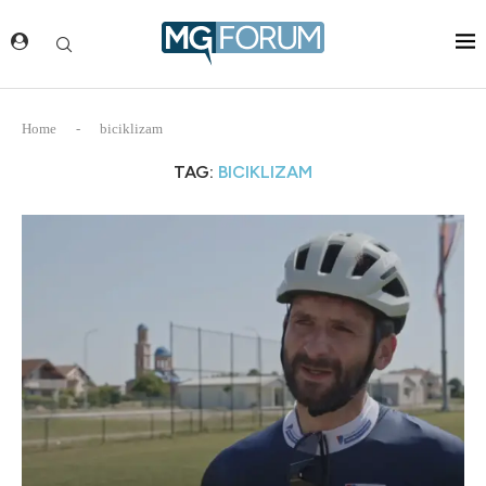
Home
-
biciklizam
TAG:
BICIKLIZAM