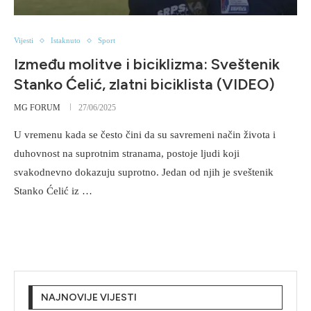
Vijesti
Istaknuto
Sport
Između molitve i biciklizma: Sveštenik
Stanko Ćelić, zlatni biciklista (VIDEO)
MG FORUM
27/06/2025
U vremenu kada se često čini da su savremeni način života i
duhovnost na suprotnim stranama, postoje ljudi koji
svakodnevno dokazuju suprotno. Jedan od njih je sveštenik
Stanko Ćelić iz …
NAJNOVIJE VIJESTI