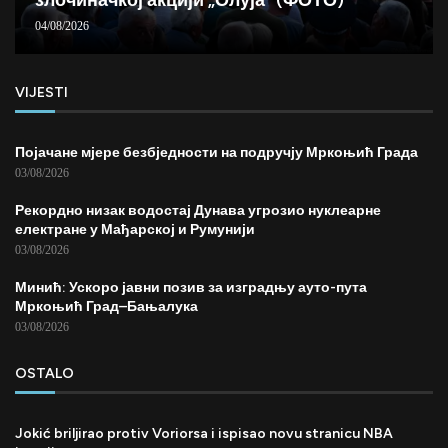
04/08/2026
VIJESTI
Појачане мјере безбједности на подручју Мркоњић Града
03/08/2026
Рекордно низак водостај Дунава угрозио нуклеарне
електране у Мађарској и Румунији
03/08/2026
Минић: Ускоро јавни позив за изградњу ауто-пута
Мркоњић Град–Бањалука
03/08/2026
OSTALO
Jokić briljirao protiv Voriorsa i ispisao novu stranicu NBA