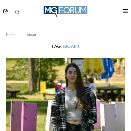
Home
-
bioart
TAG:
BIOART