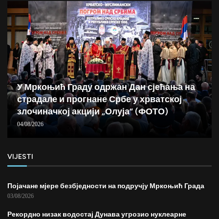
У Мркоњић Граду одржан Дан сјећања на
страдале и прогнане Србе у хрватској
злочиначкој акцији „Олуја“ (ФОТО)
04/08/2026
VIJESTI
Појачане мјере безбједности на подручју Мркоњић Града
03/08/2026
Рекордно низак водостај Дунава угрозио нуклеарне