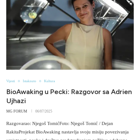
Vijesti
Istaknuto
Kultura
BioAwaking u Pecki: Razgovor sa Adrien
Ujhazi
MG FORUM
06/07/2025
Razgovarao: Njegoš TomićFoto: Njegoš Tomić / Dejan
RakitaProjekat BioAwaking nastavlja svoju misiju povezivanja