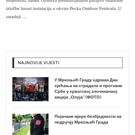
umjetnosti, nauke i društva predstavljanjem pažljivo odabrane
izložbe bioart instalacija u okviru Pecka Outdoor Festivala. U
saradnji …
NAJNOVIJE VIJESTI
У Мркоњић Граду одржан Дан
сјећања на страдале и прогнане
Србе у хрватској злочиначкој
акцији „Олуја“ (ФОТО)
Појачане мјере безбједности на
подручју Мркоњић Града