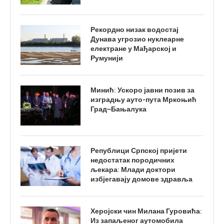
Рекордно низак водостај
Дунава угрозио нуклеарне
електране у Мађарској и
Румунији
Минић: Ускоро јавни позив за
изградњу ауто-пута Мркоњић
Град–Бањалука
Републици Српској пријети
недостатак породичних
љекара: Млади доктори
избјегавају домове здравља
Херојски чин Милана Гуровића:
Из запаљеног аутомобила