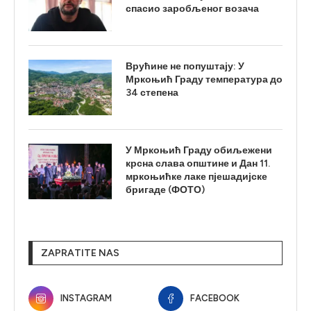
спасио заробљеног возача
Врућине не попуштају: У
Мркоњић Граду температура до
34 степена
У Мркоњић Граду обиљежени
крсна слава општине и Дан 11.
мркоњићке лаке пјешадијске
бригаде (ФОТО)
ZAPRATITE NAS
INSTAGRAM
FACEBOOK