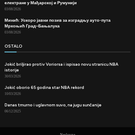
електране у Мађарској и Румунији
03/08/2026
Минић: Ускоро јавни позив за изградњу ауто-пута
Мркоњић Град–Бањалука
03/08/2026
OSTALO
Jokić briljirao protiv Voriorsa i ispisao novu stranicu NBA
istorije
30/03/2026
Jokić oborio 65 godina star NBA rekord
10/03/2026
Danas tmurno i uglavnom suvo, na jugu sunčanije
06/12/2025
Naslovna