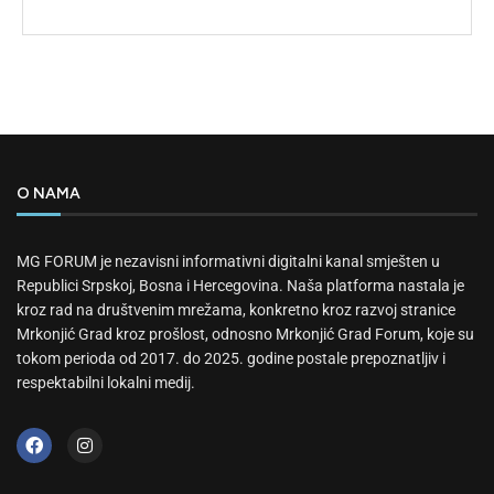
O NAMA
MG FORUM je nezavisni informativni digitalni kanal smješten u
Republici Srpskoj, Bosna i Hercegovina. Naša platforma nastala je
kroz rad na društvenim mrežama, konkretno kroz razvoj stranice
Mrkonjić Grad kroz prošlost, odnosno Mrkonjić Grad Forum, koje su
tokom perioda od 2017. do 2025. godine postale prepoznatljiv i
respektabilni lokalni medij.