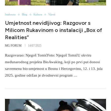
Istaknuto
Blog
Kultura
Vijesti
Umjetnost nevidljivog: Razgovor s
Milicom Rukavinom o instalaciji „Box of
Realities“
MG FORUM
14/07/2025
Razgovarao: Njegoš TomićFoto: Njegoš TomićU okviru
međunarodnog projekta BioAwaking, koji po prvi put donosi
savremenu bio-umjetnost u Bosnu i Hercegovinu, 12. i 13. jula
2025. godine održan je dvodnevni program …