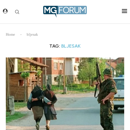
Home
-
bljesak
TAG:
BLJESAK