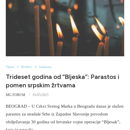
Vijesti
Društvo
Istaknuto
Trideset godina od “Bljeska”: Parastos i
pomen srpskim žrtvama
MG FORUM
01/05/2025
BEOGRAD – U Crkvi Svetog Marka u Beogradu danas je služen
parastos za stradale Srbe iz Zapadne Slavonije povodom
obilježavanja 30 godina od hrvatske vojne operacije “Bljesak”,
koja je ostavila …