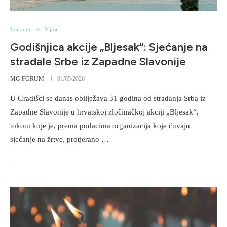
Istaknuto
Vijesti
Godišnjica akcije „Bljesak“: Sjećanje na
stradale Srbe iz Zapadne Slavonije
MG FORUM
01/05/2026
U Gradišci se danas obilježava 31 godina od stradanja Srba iz
Zapadne Slavonije u hrvatskoj zločinačkoj akciji „Bljesak“,
tokom koje je, prema podacima organizacija koje čuvaju
sjećanje na žrtve, protjerano …