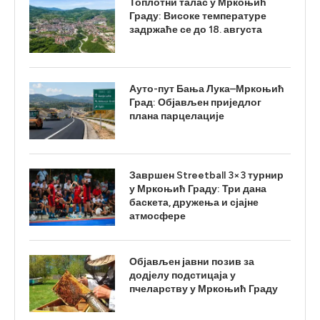
Топлотни талас у Мркоњић
Граду: Високе температуре
задржаће се до 18. августа
Ауто-пут Бања Лука–Мркоњић
Град: Објављен приједлог
плана парцелације
Завршен Streetball 3×3 турнир
у Мркоњић Граду: Три дана
баскета, дружења и сјајне
атмосфере
Објављен јавни позив за
додјелу подстицаја у
пчеларству у Мркоњић Граду