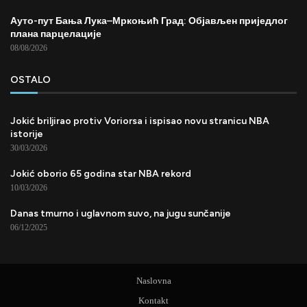
Ауто-пут Бања Лука–Мркоњић Град: Објављен приједлог
плана парцелације
08/08/2026
OSTALO
Jokić briljirao protiv Voriorsa i ispisao novu stranicu NBA
istorije
30/03/2026
Jokić oborio 65 godina star NBA rekord
10/03/2026
Danas tmurno i uglavnom suvo, na jugu sunčanije
06/12/2025
Naslovna
Kontakt