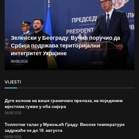
Зеленски у Београду: Вучић поручио да
Србија подржава територијални
интегритет Украјине
08/08/2026
VIJESTI
Дуге колоне на више граничних прелаза, на појединим
мјестима гужве у оба смјера
08/08/2026
Топлотни талас у Мркоњић Граду: Високе температуре
задржаће се до 18. августа
08/08/2026