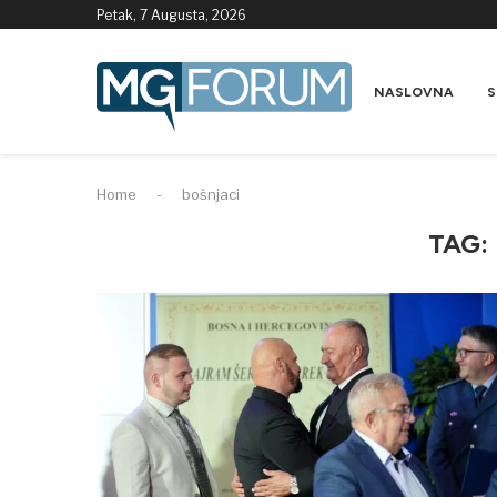
Petak, 7 Augusta, 2026
NASLOVNA
S
Home
-
bošnjaci
TAG: