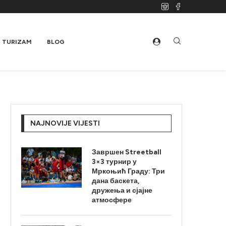
TURIZAM
BLOG
NAJNOVIJE VIJESTI
Завршен Streetball
3×3 турнир у
Мркоњић Граду: Три
дана баскета,
дружења и сјајне
атмосфере