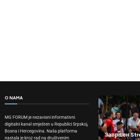
O NAMA
MG FORUM je nezavisni informativni
digitalni kanal smješten u Republici Srpskoj,
Bosna i Hercegovina. Naša platforma
Завршен Stre
nastala je kroz rad na društvenim