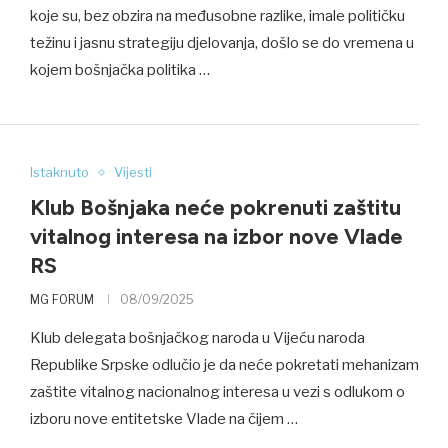
koje su, bez obzira na međusobne razlike, imale političku
težinu i jasnu strategiju djelovanja, došlo se do vremena u
kojem bošnjačka politika …
Istaknuto
Vijesti
Klub Bošnjaka neće pokrenuti zaštitu
vitalnog interesa na izbor nove Vlade
RS
MG FORUM
08/09/2025
Klub delegata bošnjačkog naroda u Vijeću naroda
Republike Srpske odlučio je da neće pokretati mehanizam
zaštite vitalnog nacionalnog interesa u vezi s odlukom o
izboru nove entitetske Vlade na čijem …