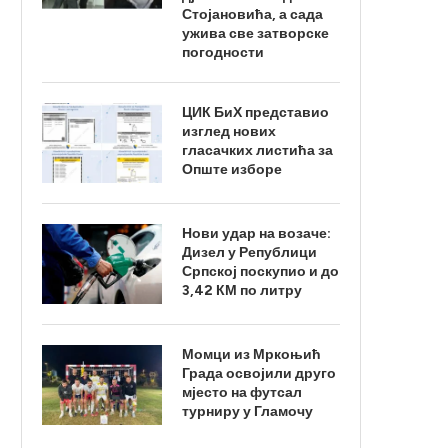
Стојановића, а сада
ужива све затворске
погодности
ЦИК БиХ представио
изглед нових
гласачких листића за
Опште изборе
Нови удар на возаче:
Дизел у Републици
Српској поскупио и до
3,42 КМ по литру
Момци из Мркоњић
Града освојили друго
мјесто на футсал
турниру у Гламочу