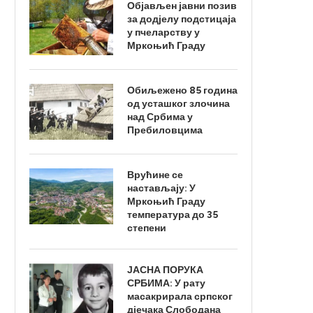
Објављен јавни позив
за додјелу подстицаја
у пчеларству у
Мркоњић Граду
Обиљежено 85 година
од усташког злочина
над Србима у
Пребиловцима
Врућине се
настављају: У
Мркоњић Граду
температура до 35
степени
ЈАСНА ПОРУКА
СРБИМА: У рату
масакрирала српског
дјечака Слободана