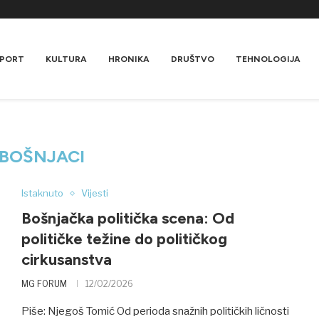
PORT
KULTURA
HRONIKA
DRUŠTVO
TEHNOLOGIJA
BOŠNJACI
Istaknuto
Vijesti
Bošnjačka politička scena: Od
političke težine do političkog
cirkusanstva
MG FORUM
12/02/2026
Piše: Njegoš Tomić Od perioda snažnih političkih ličnosti