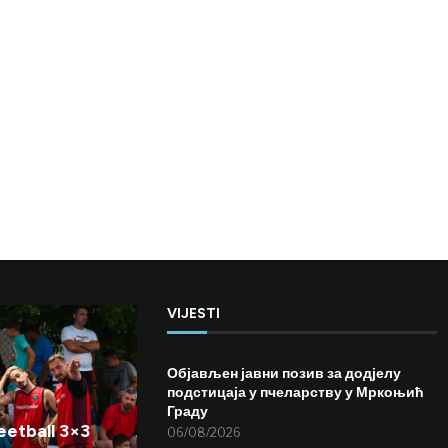
VIJESTI
Објављен јавни позив за додјелу
подстицаја у пчеларству у Мркоњић
Граду
etball 3×3
06/08/2026