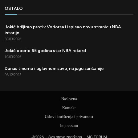
OSTALO
Jokić briljirao protiv Voriorsa i ispisao novu stranicu NBA
istorije
30/03/2026
Jokić oborio 65 godina star NBA rekord
10/03/2026
Danas tmurno i uglavnom suvo, na jugu sunčanije
06/12/2025
Naslovna
Kontakt
Uslovi korištenja i privatnost
Impressum
@2026 – Sva prava zadržana – MG FORUM