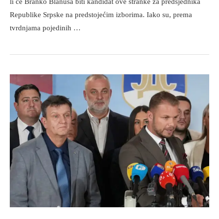
li će Branko Blanuša biti kandidat ove stranke za predsjednika
Republike Srpske na predstojećim izborima. Iako su, prema
tvrdnjama pojedinih …