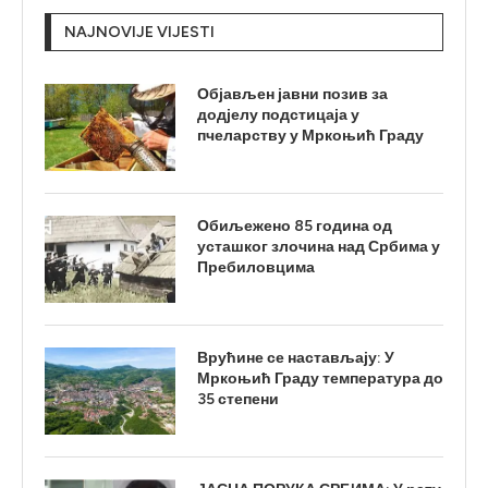
NAJNOVIJE VIJESTI
Објављен јавни позив за
додјелу подстицаја у
пчеларству у Мркоњић Граду
Обиљежено 85 година од
усташког злочина над Србима у
Пребиловцима
Врућине се настављају: У
Мркоњић Граду температура до
35 степени