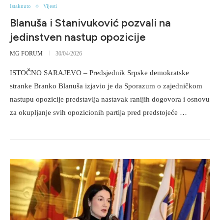
Istaknuto
Vijesti
Blanuša i Stanivuković pozvali na
jedinstven nastup opozicije
MG FORUM
30/04/2026
ISTOČNO SARAJEVO – Predsjednik Srpske demokratske
stranke Branko Blanuša izjavio je da Sporazum o zajedničkom
nastupu opozicije predstavlja nastavak ranijih dogovora i osnovu
za okupljanje svih opozicionih partija pred predstojeće …