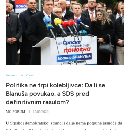
Istaknuto
Vijesti
Politika ne trpi kolebljivce: Da li se
Blanuša povukao, a SDS pred
definitivnim rasulom?
MG FORUM
15/05/2026
U Srpskoj demokratskoj stranci i dalje nema potpune jasnoće da