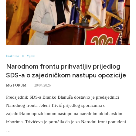
Istaknuto
Vijesti
Narodnom frontu prihvatljiv prijedlog
SDS-a o zajedničkom nastupu opozicije
MG FORUM
29/04/2026
Predsjednik SDS-a Branko Blanuša dostavio je predsjednici
Narodnog fronta Jeleni Trivić prijedlog sporazuma o
zajedničkom opozicionom nastupu na narednim oktobarskim
izborima. Trivićeva je poručila da je za Narodni front ponuđeni
…