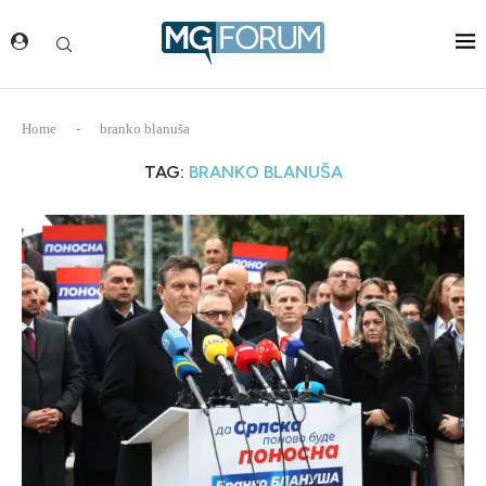
Home
-
branko blanuša
TAG:
BRANKO BLANUŠA