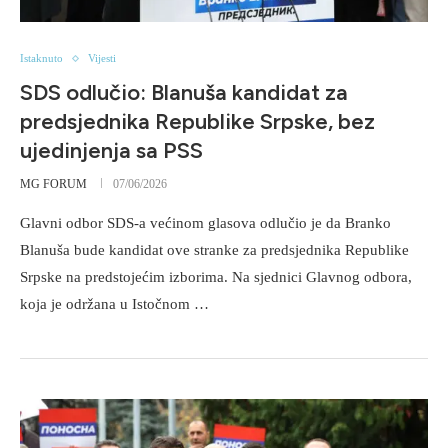
Istaknuto
Vijesti
SDS odlučio: Blanuša kandidat za
predsjednika Republike Srpske, bez
ujedinjenja sa PSS
MG FORUM
07/06/2026
Glavni odbor SDS-a većinom glasova odlučio je da Branko
Blanuša bude kandidat ove stranke za predsjednika Republike
Srpske na predstojećim izborima. Na sjednici Glavnog odbora,
koja je održana u Istočnom …