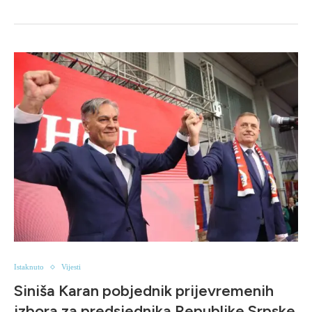
Istaknuto
Vijesti
Siniša Karan pobjednik prijevremenih
izbora za predsjednika Republike Srpske