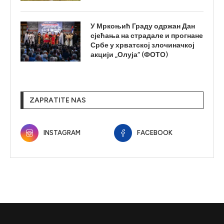
У Мркоњић Граду одржан Дан
сјећања на страдале и прогнане
Србе у хрватској злочиначкој
акцији „Олуја“ (ФОТО)
ZAPRATITE NAS
INSTAGRAM
FACEBOOK