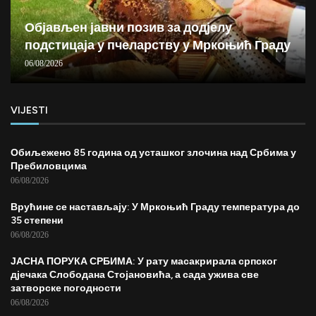
Објављен јавни позив за додјелу
подстицаја у пчеларству у Мркоњић Граду
06/08/2026
VIJESTI
Обиљежено 85 година од усташког злочина над Србима у
Пребиловцима
06/08/2026
Врућине се настављају: У Мркоњић Граду температура до
35 степени
06/08/2026
ЈАСНА ПОРУКА СРБИМА: У рату масакрирала српског
дјечака Слободана Стојановића, а сада ужива све
затворске погодности
06/08/2026