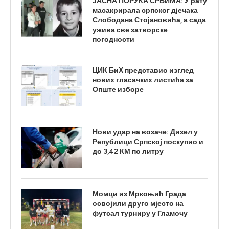
ЈАСНА ПОРУКА СРБИМА: У рату
масакрирала српског дјечака
Слободана Стојановића, а сада
ужива све затворске
погодности
ЦИК БиХ представио изглед
нових гласачких листића за
Опште изборе
Нови удар на возаче: Дизел у
Републици Српској поскупио и
до 3,42 КМ по литру
Момци из Мркоњић Града
освојили друго мјесто на
футсал турниру у Гламочу