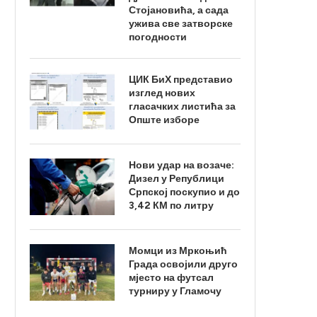
Стојановића, а сада
ужива све затворске
погодности
ЦИК БиХ представио
изглед нових
гласачких листића за
Опште изборе
Нови удар на возаче:
Дизел у Републици
Српској поскупио и до
3,42 КМ по литру
Момци из Мркоњић
Града освојили друго
мјесто на футсал
турниру у Гламочу