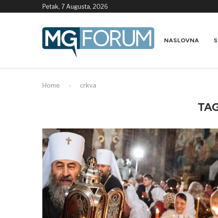
Petak, 7 Augusta, 2026
NASLOVNA
S
Home
-
crkva
TA