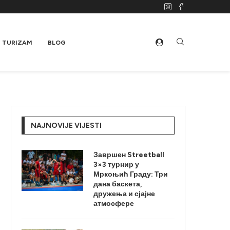
TURIZAM
BLOG
NAJNOVIJE VIJESTI
Завршен Streetball
3×3 турнир у
Мркоњић Граду: Три
дана баскета,
дружења и сјајне
атмосфере