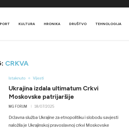
PORT
KULTURA
HRONIKA
DRUŠTVO
TEHNOLOGIJA
G:
CRKVA
Istaknuto
Vijesti
Ukrajina izdala ultimatum Crkvi
Moskovske patrijaršije
MG FORUM
18/07/2025
Državna služba Ukrajine za etnopolitiku i slobodu savjesti
naložila je Ukrajinskoj pravoslavnoj crkvi Moskovske