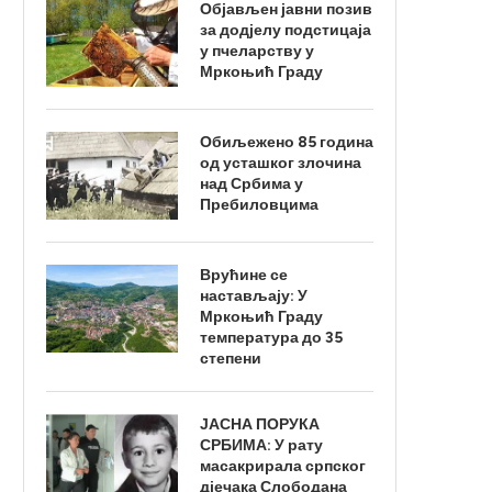
Објављен јавни позив
за додјелу подстицаја
у пчеларству у
Мркоњић Граду
Обиљежено 85 година
од усташког злочина
над Србима у
Пребиловцима
Врућине се
настављају: У
Мркоњић Граду
температура до 35
степени
ЈАСНА ПОРУКА
СРБИМА: У рату
масакрирала српског
дјечака Слободана