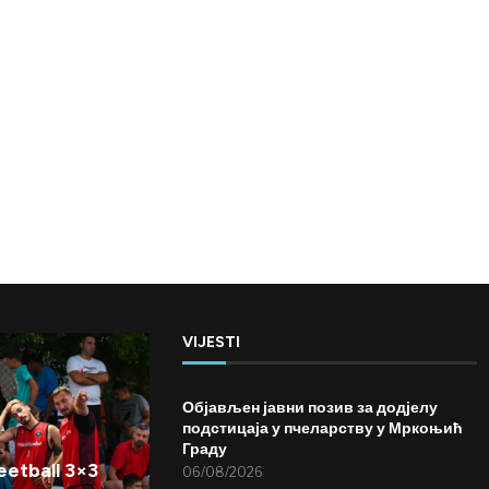
VIJESTI
Објављен јавни позив за додјелу
подстицаја у пчеларству у Мркоњић
Граду
etball 3×3
06/08/2026