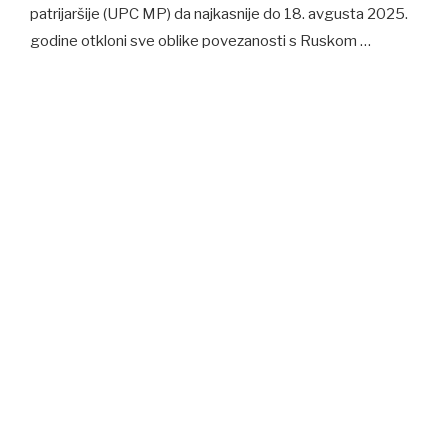
patrijaršije (UPC MP) da najkasnije do 18. avgusta 2025.
godine otkloni sve oblike povezanosti s Ruskom …