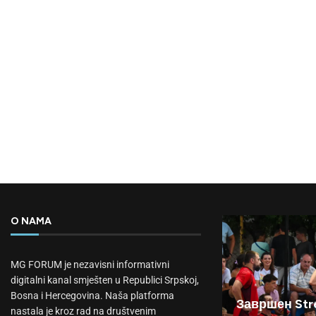
O NAMA
MG FORUM je nezavisni informativni
digitalni kanal smješten u Republici Srpskoj,
Bosna i Hercegovina. Naša platforma
Завршен Stre
nastala je kroz rad na društvenim