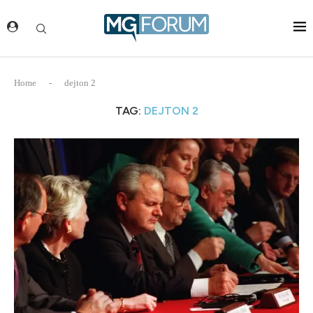
Home
-
dejton 2
TAG:
DEJTON 2