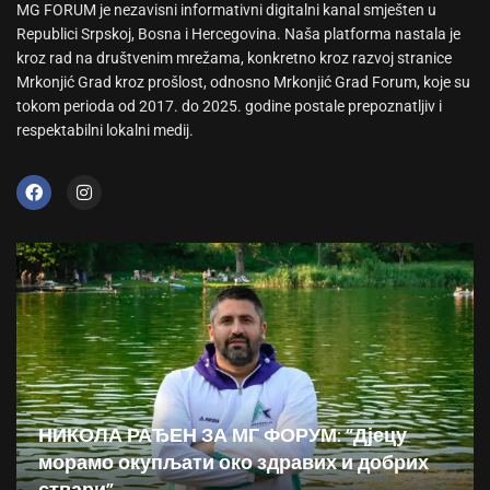
MG FORUM je nezavisni informativni digitalni kanal smješten u
Republici Srpskoj, Bosna i Hercegovina. Naša platforma nastala je
kroz rad na društvenim mrežama, konkretno kroz razvoj stranice
Mrkonjić Grad kroz prošlost, odnosno Mrkonjić Grad Forum, koje su
tokom perioda od 2017. do 2025. godine postale prepoznatljiv i
respektabilni lokalni medij.
НИКОЛА РАЂЕН ЗА МГ ФОРУМ: “Дјецу
морамо окупљати око здравих и добрих
ствари”