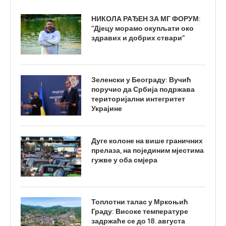
НИКОЛА РАЂЕН ЗА МГ ФОРУМ:
“Дјецу морамо окупљати око
здравих и добрих ствари”
Зеленски у Београду: Вучић
поручио да Србија подржава
територијални интегритет
Украјине
Дуге колоне на више граничних
прелаза, на појединим мјестима
гужве у оба смјера
Топлотни талас у Мркоњић
Граду: Високе температуре
задржаће се до 18. августа