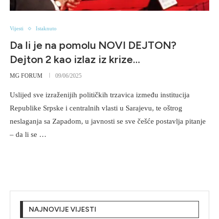
Vijesti
Istaknuto
Da li je na pomolu NOVI DEJTON?
Dejton 2 kao izlaz iz krize…
MG FORUM
09/06/2025
Uslijed sve izraženijih političkih trzavica između institucija
Republike Srpske i centralnih vlasti u Sarajevu, te oštrog
neslaganja sa Zapadom, u javnosti se sve češće postavlja pitanje
– da li se …
NAJNOVIJE VIJESTI