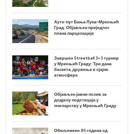
Ауто-пут Бања Лука–Мркоњић
Град: Објављен приједлог
плана парцелације
Завршен Streetball 3×3 турнир
у Мркоњић Граду: Три дана
баскета, дружења и сјајне
атмосфере
Објављен јавни позив за
додјелу подстицаја у
пчеларству у Мркоњић Граду
Обиљежено 85 година од