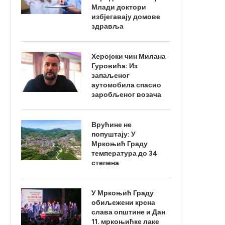
Млади доктори
избјегавају домове
здравља
Херојски чин Милана
Гуровића: Из
запаљеног
аутомобила спасио
заробљеног возача
Врућине не
попуштају: У
Мркоњић Граду
температура до 34
степена
У Мркоњић Граду
обиљежени крсна
слава општине и Дан
11. мркоњићке лаке