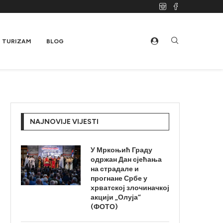
TURIZAM
BLOG
NAJNOVIJE VIJESTI
У Мркоњић Граду
одржан Дан сјећања
на страдале и
прогнане Србе у
хрватској злочиначкој
акцији „Олуја“
(ФОТО)