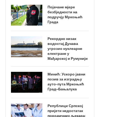
Појачане мјере
безбједности на
подручју Мркоњић
Града
Рекордно низак
водостај Дунава
угрозио нуклеарне
електране у
Мађарској и Румунији
Минић: Ускоро јавни
позив за изградњу
ауто-пута Мркоњић
Град–Бањалука
Републици Српској
пријети недостатак
породичних љекара: