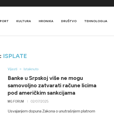
PORT
KULTURA
HRONIKA
DRUŠTVO
TEHNOLOGIJA
:
ISPLATE
Vijesti
Istaknuto
Banke u Srpskoj više ne mogu
samovoljno zatvarati račune licima
pod američkim sankcijama
MG FORUM
02/07/2025
Usvajanjem dopuna Zakona o unutrašnjem platnom