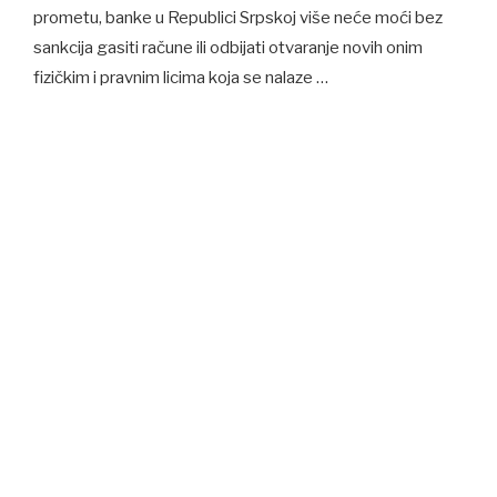
prometu, banke u Republici Srpskoj više neće moći bez
sankcija gasiti račune ili odbijati otvaranje novih onim
fizičkim i pravnim licima koja se nalaze …