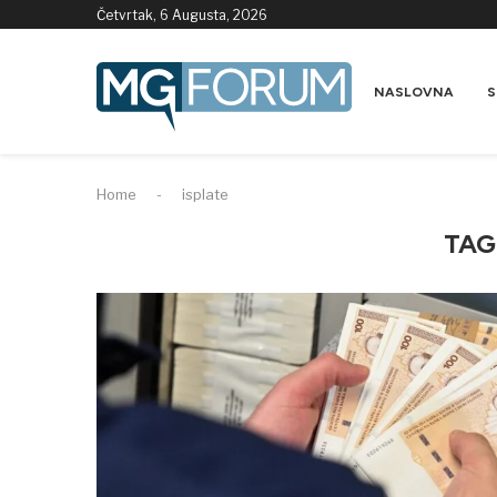
Četvrtak, 6 Augusta, 2026
NASLOVNA
S
Home
-
isplate
TAG