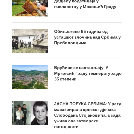
додјелу подстицаја у
пчеларству у Мркоњић Граду
Обиљежено 85 година од
усташког злочина над Србима у
Пребиловцима
Врућине се настављају: У
Мркоњић Граду температура до
35 степени
ЈАСНА ПОРУКА СРБИМА: У рату
масакрирала српског дјечака
Слободана Стојановића, а сада
ужива све затворске
погодности