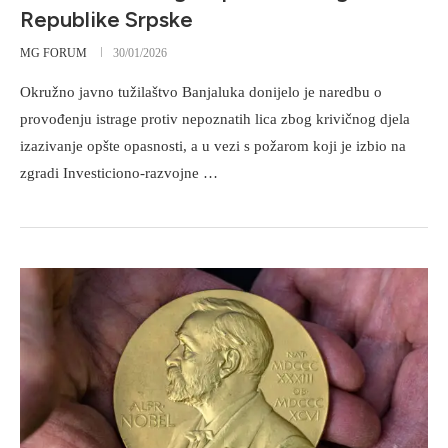
Republike Srpske
MG FORUM
30/01/2026
Okružno javno tužilaštvo Banjaluka donijelo je naredbu o
provođenju istrage protiv nepoznatih lica zbog krivičnog djela
izazivanje opšte opasnosti, a u vezi s požarom koji je izbio na
zgradi Investiciono-razvojne …