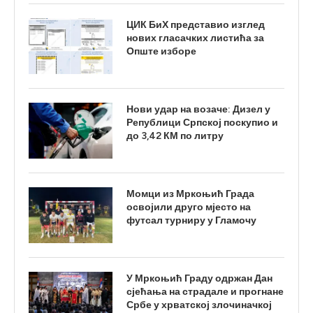
ЦИК БиХ представио изглед
нових гласачких листића за
Опште изборе
Нови удар на возаче: Дизел у
Републици Српској поскупио и
до 3,42 КМ по литру
Момци из Мркоњић Града
освојили друго мјесто на
футсал турниру у Гламочу
У Мркоњић Граду одржан Дан
сјећања на страдале и прогнане
Србе у хрватској злочиначкој