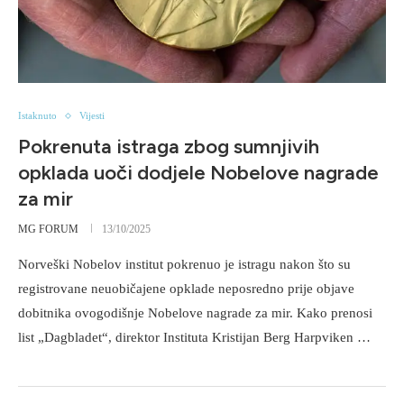
Istaknuto
Vijesti
Pokrenuta istraga zbog sumnjivih
opklada uoči dodjele Nobelove nagrade
za mir
MG FORUM
13/10/2025
Norveški Nobelov institut pokrenuo je istragu nakon što su
registrovane neuobičajene opklade neposredno prije objave
dobitnika ovogodišnje Nobelove nagrade za mir. Kako prenosi
list „Dagbladet“, direktor Instituta Kristijan Berg Harpviken …