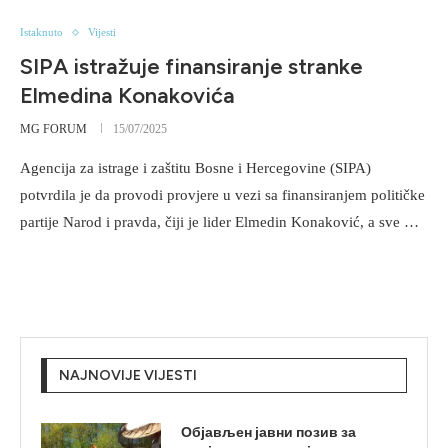
Istaknuto
Vijesti
SIPA istražuje finansiranje stranke
Elmedina Konakovića
MG FORUM
15/07/2025
Agencija za istrage i zaštitu Bosne i Hercegovine (SIPA)
potvrdila je da provodi provjere u vezi sa finansiranjem političke
partije Narod i pravda, čiji je lider Elmedin Konaković, a sve …
NAJNOVIJE VIJESTI
Објављен јавни позив за