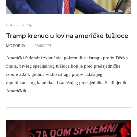
Istaknuto
Vijesti
Tramp krenuo u lov na američke tužioce
MG FORUM
03/08/2025
Američki federalni zvaničnici pokrenuli su istragu protiv Džeka
Smita, bivšeg specijalnog tužioca koji je pred predsjedničke
izbore 2024. godine vodio istrage protiv tadašnjeg
republikanskog kandidata i sadašnjeg predsjednika Sjedinjenih
Američkih …