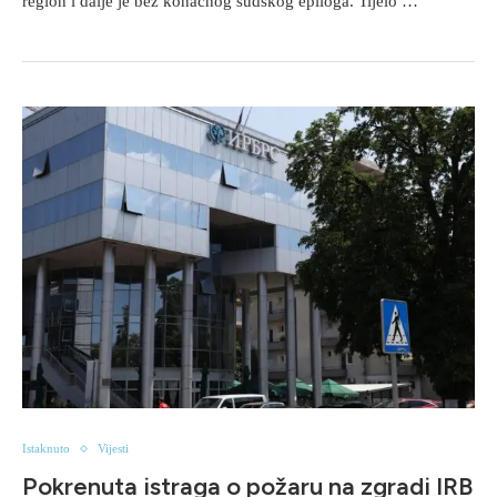
region i dalje je bez konačnog sudskog epiloga. Tijelo …
Istaknuto
Vijesti
Pokrenuta istraga o požaru na zgradi IRB