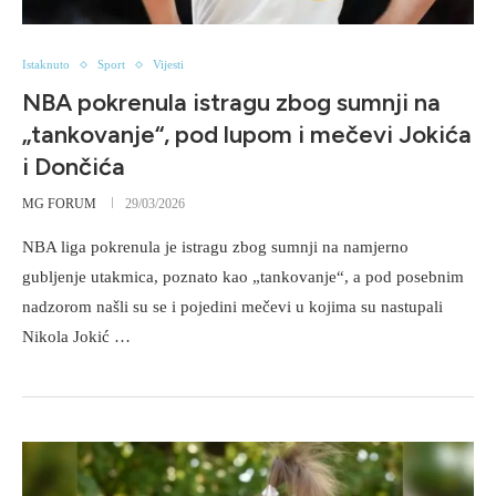
Istaknuto
Sport
Vijesti
NBA pokrenula istragu zbog sumnji na
„tankovanje“, pod lupom i mečevi Jokića
i Dončića
MG FORUM
29/03/2026
NBA liga pokrenula je istragu zbog sumnji na namjerno
gubljenje utakmica, poznato kao „tankovanje“, a pod posebnim
nadzorom našli su se i pojedini mečevi u kojima su nastupali
Nikola Jokić …