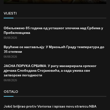
VIJESTI
Обиљежено 85 година од усташког злочина над Србима у
Пребиловцима
06/08/2026
Врућине се настављају: У Мркоњић Граду температура до
35 степени
06/08/2026
ЈАСНА ПОРУКА СРБИМА: У рату масакрирала српског
дјечака Слободана Стојановића, а сада ужива све
затворске погодности
06/08/2026
OSTALO
Jokić briljirao protiv Voriorsa i ispisao novu stranicu NBA