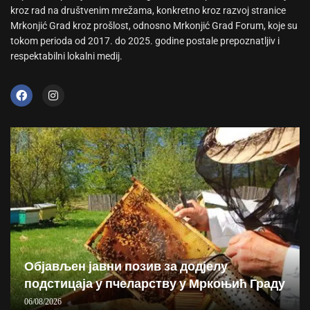
kroz rad na društvenim mrežama, konkretno kroz razvoj stranice
Mrkonjić Grad kroz prošlost, odnosno Mrkonjić Grad Forum, koje su
tokom perioda od 2017. do 2025. godine postale prepoznatljiv i
respektabilni lokalni medij.
Објављен јавни позив за додјелу
подстицаја у пчеларству у Мркоњић Граду
06/08/2026