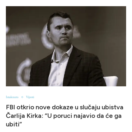
Istaknuto
Vijesti
FBI otkrio nove dokaze u slučaju ubistva
Čarlija Kirka: “U poruci najavio da će ga
ubiti”