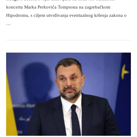
koncertu Marka Perkovića Tompsona na zagrebačkom
Hipodromu, s ciljem utvrđivanja eventualnog kršenja zakona o
…