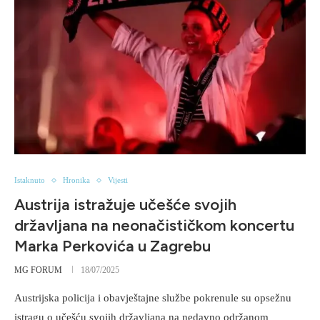
Istaknuto
Hronika
Vijesti
Austrija istražuje učešće svojih
državljana na neonačističkom koncertu
Marka Perkovića u Zagrebu
MG FORUM
18/07/2025
Austrijska policija i obavještajne službe pokrenule su opsežnu
istragu o učešću svojih državljana na nedavno održanom