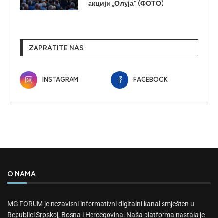
акцији „Олуја“ (ФОТО)
ZAPRATITE NAS
INSTAGRAM
FACEBOOK
O NAMA
MG FORUM je nezavisni informativni digitalni kanal smješten u
Republici Srpskoj, Bosna i Hercegovina. Naša platforma nastala je