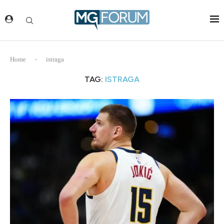
Home
-
istraga
TAG:
ISTRAGA