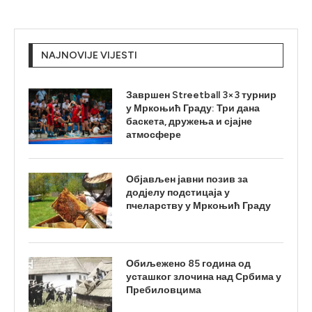
NAJNOVIJE VIJESTI
Завршен Streetball 3×3 турнир
у Мркоњић Граду: Три дана
баскета, дружења и сјајне
атмосфере
Објављен јавни позив за
додјелу подстицаја у
пчеларству у Мркоњић Граду
Обиљежено 85 година од
усташког злочина над Србима у
Пребиловцима