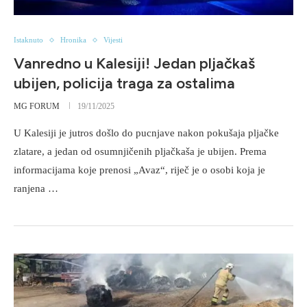
Istaknuto
Hronika
Vijesti
Vanredno u Kalesiji! Jedan pljačkaš
ubijen, policija traga za ostalima
MG FORUM
19/11/2025
U Kalesiji je jutros došlo do pucnjave nakon pokušaja pljačke
zlatare, a jedan od osumnjičenih pljačkaša je ubijen. Prema
informacijama koje prenosi „Avaz“, riječ je o osobi koja je
ranjena …