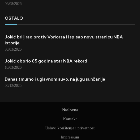
06/08/2026
OSTALO
Jokić briljirao protiv Voriorsa i ispisao novu stranicu NBA
istorije
30/03/2026
Jokić oborio 65 godina star NBA rekord
10/03/2026
Danas tmurno i uglavnom suvo, na jugu sunčanije
06/12/2025
Naslovna
Kontakt
Uslovi korištenja i privatnost
Impressum