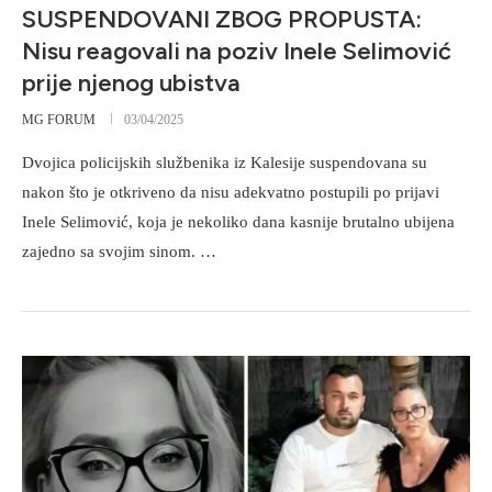
SUSPENDOVANI ZBOG PROPUSTA:
Nisu reagovali na poziv Inele Selimović
prije njenog ubistva
MG FORUM
03/04/2025
Dvojica policijskih službenika iz Kalesije suspendovana su
nakon što je otkriveno da nisu adekvatno postupili po prijavi
Inele Selimović, koja je nekoliko dana kasnije brutalno ubijena
zajedno sa svojim sinom. …