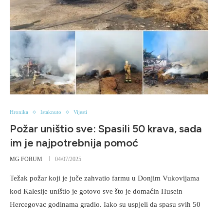
Hronika
Istaknuto
Vijesti
Požar uništio sve: Spasili 50 krava, sada
im je najpotrebnija pomoć
MG FORUM
04/07/2025
Težak požar koji je juče zahvatio farmu u Donjim Vukovijama
kod Kalesije uništio je gotovo sve što je domaćin Husein
Hercegovac godinama gradio. Iako su uspjeli da spasu svih 50
…