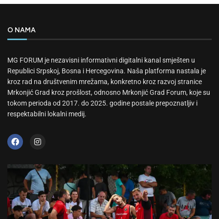
O NAMA
MG FORUM je nezavisni informativni digitalni kanal smješten u
Republici Srpskoj, Bosna i Hercegovina. Naša platforma nastala je
kroz rad na društvenim mrežama, konkretno kroz razvoj stranice
Mrkonjić Grad kroz prošlost, odnosno Mrkonjić Grad Forum, koje su
tokom perioda od 2017. do 2025. godine postale prepoznatljiv i
respektabilni lokalni medij.