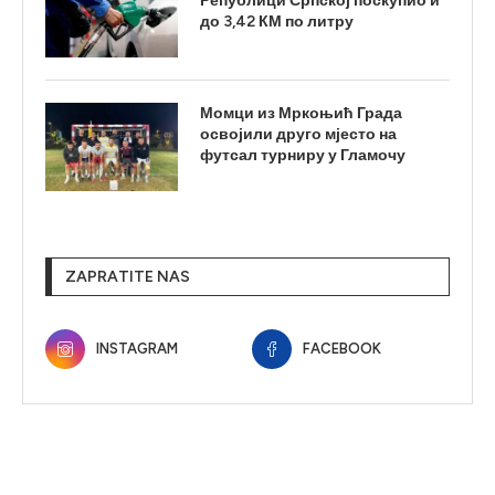
Републици Српској поскупио и
до 3,42 КМ по литру
Момци из Мркоњић Града
освојили друго мјесто на
футсал турниру у Гламочу
ZAPRATITE NAS
INSTAGRAM
FACEBOOK