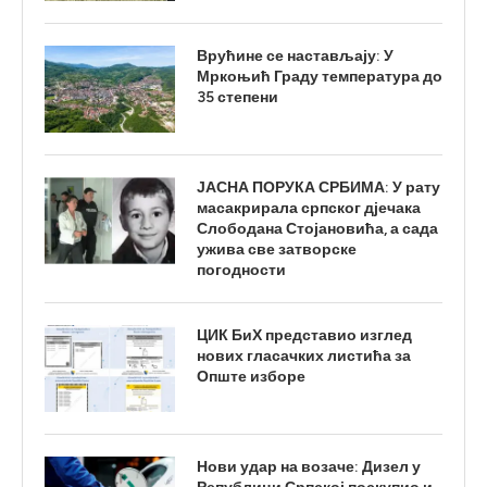
Врућине се настављају: У
Мркоњић Граду температура до
35 степени
ЈАСНА ПОРУКА СРБИМА: У рату
масакрирала српског дјечака
Слободана Стојановића, а сада
ужива све затворске
погодности
ЦИК БиХ представио изглед
нових гласачких листића за
Опште изборе
Нови удар на возаче: Дизел у