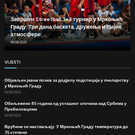
Завршен Streetball 3×3 турнир у Мркоњић
Граду: Три дана баскета, дружења и сјајне
атмосфере
06/08/2026
VIJESTI
Објављен јавни позив за додјелу подстицаја у пчеларству
у Мркоњић Граду
06/08/2026
Обиљежено 85 година од усташког злочина над Србима у
Пребиловцима
06/08/2026
Врућине се настављају: У Мркоњић Граду температура до
35 степени