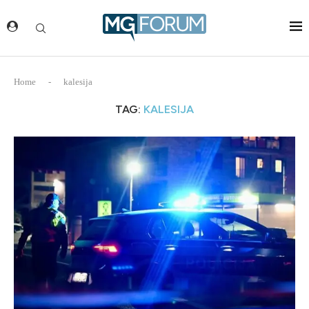
Home
-
kalesija
TAG:
KALESIJA