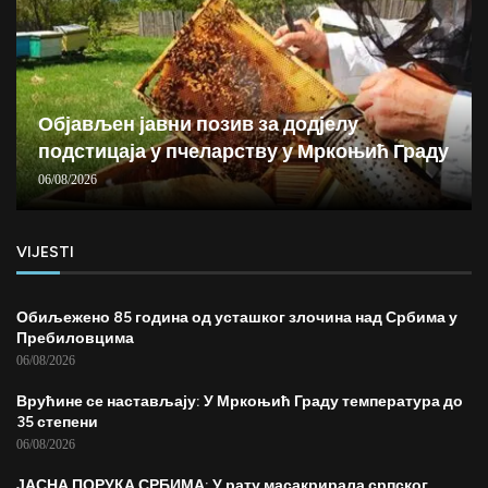
Објављен јавни позив за додјелу
подстицаја у пчеларству у Мркоњић Граду
06/08/2026
VIJESTI
Обиљежено 85 година од усташког злочина над Србима у
Пребиловцима
06/08/2026
Врућине се настављају: У Мркоњић Граду температура до
35 степени
06/08/2026
ЈАСНА ПОРУКА СРБИМА: У рату масакрирала српског