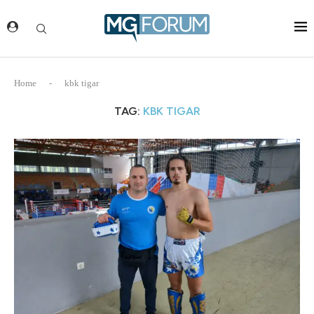
Home
-
kbk tigar
TAG:
KBK TIGAR