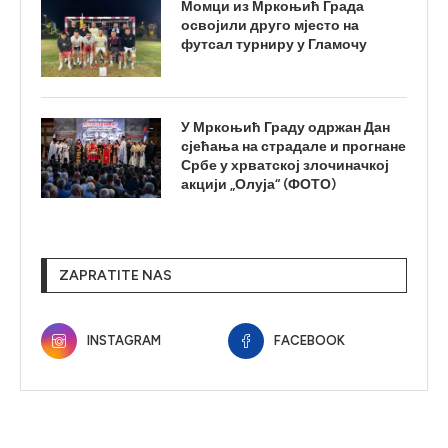
Момци из Мркоњић Града
освојили друго мјесто на
футсал турниру у Гламочу
У Мркоњић Граду одржан Дан
сјећања на страдале и прогнане
Србе у хрватској злочиначкој
акцији „Олуја“ (ФОТО)
ZAPRATITE NAS
INSTAGRAM
FACEBOOK