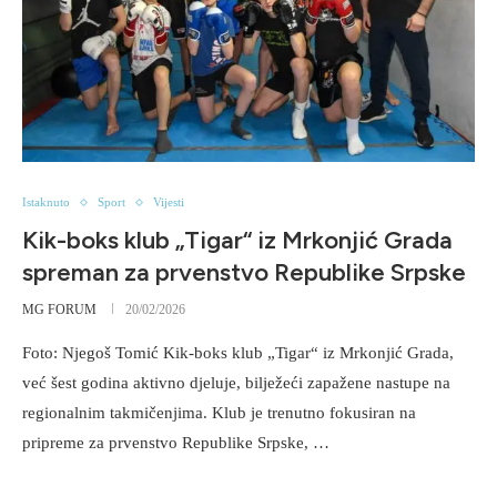
Istaknuto
Sport
Vijesti
Kik-boks klub „Tigar“ iz Mrkonjić Grada
spreman za prvenstvo Republike Srpske
MG FORUM
20/02/2026
Foto: Njegoš Tomić Kik-boks klub „Tigar“ iz Mrkonjić Grada,
već šest godina aktivno djeluje, bilježeći zapažene nastupe na
regionalnim takmičenjima. Klub je trenutno fokusiran na
pripreme za prvenstvo Republike Srpske, …