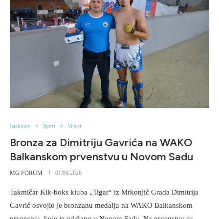
Istaknuto
Sport
Vijesti
Bronza za Dimitriju Gavrića na WAKO
Balkanskom prvenstvu u Novom Sadu
MG FORUM
01/06/2026
Takmičar Kik-boks kluba „Tigar“ iz Mrkonjić Grada Dimitrija
Gavrić osvojio je bronzanu medalju na WAKO Balkanskom
prvenstvu, koje je održano u Novom Sadu. Na prvenstvu su