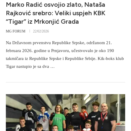
Marko Radić osvojio zlato, Nataša
Rajković srebro: Veliki uspjeh KBK
“Tigar” iz Mrkonjić Grada
MG FORUM
22/02/2026
Na Državnom prvenstvu Republike Srpske, održanom 21.
februara 2026. godine u Prnjavoru, učestvovalo je oko 190
takmičara iz Republike Srpske i Republike Srbije. Kik-boks klub
Tigar nastupio je sa dva …