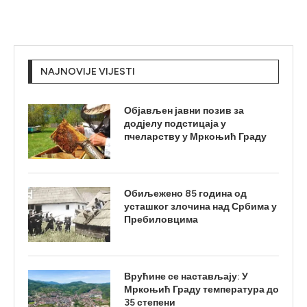
NAJNOVIJE VIJESTI
Објављен јавни позив за
додјелу подстицаја у
пчеларству у Мркоњић Граду
Обиљежено 85 година од
усташког злочина над Србима у
Пребиловцима
Врућине се настављају: У
Мркоњић Граду температура до
35 степени