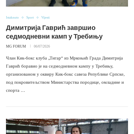
Istaknuto
Sport
Vijesti
Димитрија Гаврић завршио
седмодневни камп у Требињу
MG FORUM
06/07/2026
Члан Кик-бокс клуба „Тигар“ из Мркоњић Града Димитрија
Гаврић боравио је на седмодневном кампу у Требињу,
организованом у оквиру Кик-бокс савеза Републике Српске,
под покровитељством Министарства породице, омладине и
спорта …