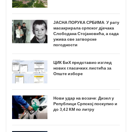
ЈАСНА ПОРУКА СРБИМА: У рату
масакрирала српског дјечака
Слободана Стојановића, а сада
ужива све затворске
погодности
ЦИК БиХ представио изглед
нових гласачких листића за
Опште изборе
Нови удар на возаче: Дизел у
Републици Српској поскупио и
до 3,42 КМ по литру