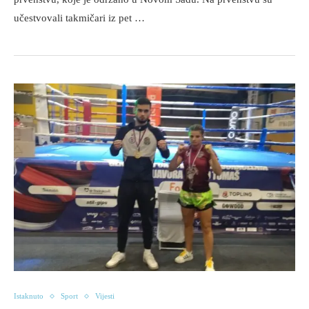
učestvovali takmičari iz pet …
Istaknuto
Sport
Vijesti