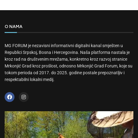
O NAMA
MG FORUM je nezavisni informativni digitalni kanal smješten u
Republici Srpskoj, Bosna i Hercegovina. Naša platforma nastala je
kroz rad na društvenim mrežama, konkretno kroz razvoj stranice
Mrkonjić Grad kroz prošlost, odnosno Mrkonjić Grad Forum, koje su
tokom perioda od 2017. do 2025. godine postale prepoznatljiv i
respektabilni lokalni medij.