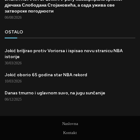
дјечака Слободана Стојановића, а сада ужива све
затворске погодности
06/08/2026
OSTALO
Jokić briljirao protiv Voriorsa i ispisao novu stranicu NBA
istorije
30/03/2026
Jokić oborio 65 godina star NBA rekord
10/03/2026
Danas tmurno i uglavnom suvo, na jugu sunčanije
06/12/2025
Naslovna
Kontakt