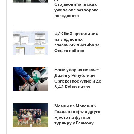
Стојановића, а сада
ужива све затворске
погодности
ЦИК БиХ представио
изглед нових
гласачких листића за
Опште изборе
Нови удар на возаче:
Дизел у Републици
Српској поскупио и до
3,42 КМ по литру
Момци из Мркоњић
Града освојили друго
мјесто на футсал
турниру у Гламочу