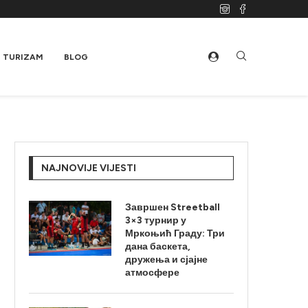
TURIZAM
BLOG
NAJNOVIJE VIJESTI
Завршен Streetball
3×3 турнир у
Мркоњић Граду: Три
дана баскета,
дружења и сјајне
атмосфере