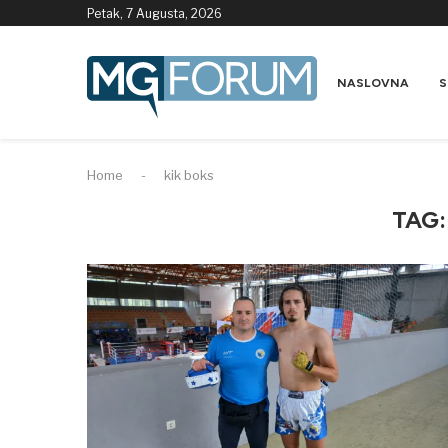
Petak, 7 Augusta, 2026
NASLOVNA
S
Home
-
kik boks
TAG