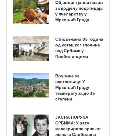
Објављен јавни позив
за додјелу подстицаја
у пчеларству у
Мркоњић Граду
Обиљежено 85 година
од усташког злочина
над Србима у
Пребиловцима
Врућине се
настављају: У
Мркоњић Граду
температура до 35
степени
ЈАСНА ПОРУКА
СРБИМА: У рату
масакрирала српског
дјечака Слободана