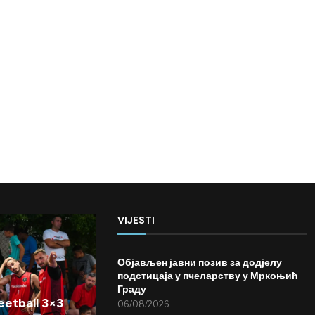
VIJESTI
Објављен јавни позив за додјелу
подстицаја у пчеларству у Мркоњић
Граду
etball 3×3
06/08/2026