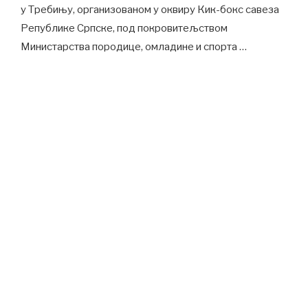
у Требињу, организованом у оквиру Кик-бокс савеза
Републике Српске, под покровитељством
Министарства породице, омладине и спорта …