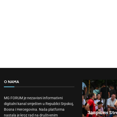
O NAMA
MG FORUM je nezavisni informativni
digitalni kanal smješten u Republici Srpskoj,
Bosna i Hercegovina. Naša platforma
Завршен Stre
nastala je kroz rad na društvenim