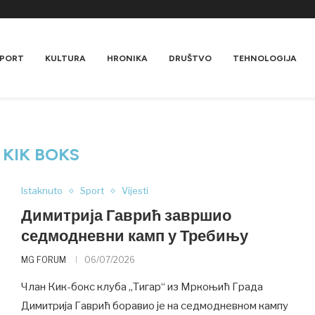
PORT
KULTURA
HRONIKA
DRUŠTVO
TEHNOLOGIJA
:
KIK BOKS
Istaknuto
Sport
Vijesti
Димитрија Гаврић завршио
седмодневни камп у Требињу
MG FORUM
06/07/2026
Члан Кик-бокс клуба „Тигар“ из Мркоњић Града
Димитрија Гаврић боравио је на седмодневном кампу