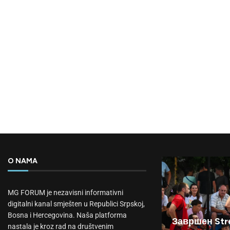
O NAMA
MG FORUM je nezavisni informativni
digitalni kanal smješten u Republici Srpskoj,
Bosna i Hercegovina. Naša platforma
Завршен Stre
nastala je kroz rad na društvenim