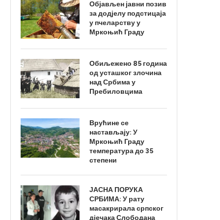
Објављен јавни позив
за додјелу подстицаја
у пчеларству у
Мркоњић Граду
Обиљежено 85 година
од усташког злочина
над Србима у
Пребиловцима
Врућине се
настављају: У
Мркоњић Граду
температура до 35
степени
ЈАСНА ПОРУКА
СРБИМА: У рату
масакрирала српског
дјечака Слободана