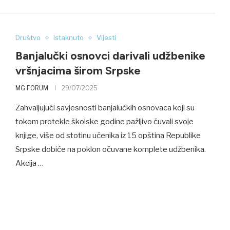
Društvo
Istaknuto
Vijesti
Banjalučki osnovci darivali udžbenike
vršnjacima širom Srpske
MG FORUM
29/07/2025
Zahvaljujući savjesnosti banjalučkih osnovaca koji su
tokom protekle školske godine pažljivo čuvali svoje
knjige, više od stotinu učenika iz 15 opština Republike
Srpske dobiće na poklon očuvane komplete udžbenika.
Akcija …