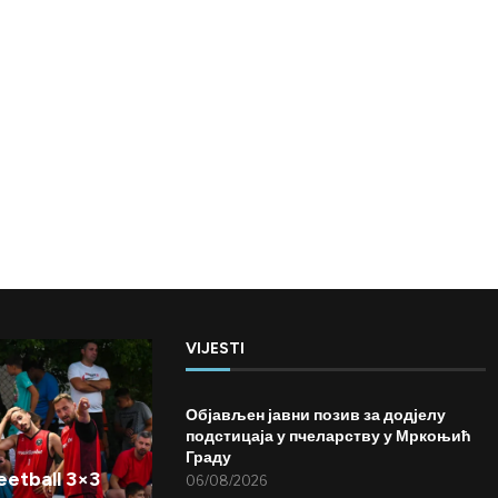
VIJESTI
Објављен јавни позив за додјелу
подстицаја у пчеларству у Мркоњић
Граду
etball 3×3
06/08/2026