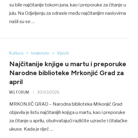
su bile najčitanije tokom juna, kao i preporuke za čitanje u
julu. Na Odjeljenju za odrasle među najčitanijim naslovima
našli su se …
Kultura
Istaknuto
Vijesti
Najčitanije knjige u martu i preporuke
Narodne biblioteke Mrkonjić Grad za
april
MG FORUM
30/03/2026
MRKONJIĆ GRAD – Narodna biblioteka Mrkonjić Grad
objavila je listu najčitanijih knjiga u martu, kao i preporuke
za čitanje u aprilu, obuhvatajući različite uzraste i čitalačke
ukuse. Kada je riječ …