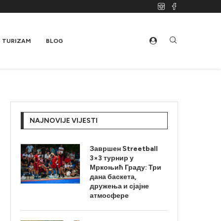
TURIZAM
BLOG
NAJNOVIJE VIJESTI
Завршен Streetball
3×3 турнир у
Мркоњић Граду: Три
дана баскета,
дружења и сјајне
атмосфере