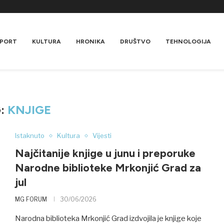
PORT
KULTURA
HRONIKA
DRUŠTVO
TEHNOLOGIJA
G:
KNJIGE
Istaknuto
Kultura
Vijesti
Najčitanije knjige u junu i preporuke
Narodne biblioteke Mrkonjić Grad za
jul
MG FORUM
30/06/2026
Narodna biblioteka Mrkonjić Grad izdvojila je knjige koje