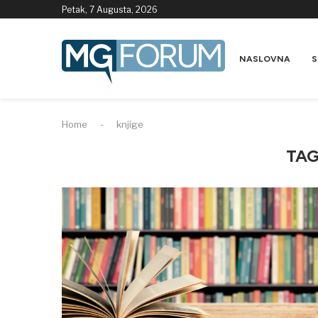
Petak, 7 Augusta, 2026
NASLOVNA
S
Home
-
knjige
TA