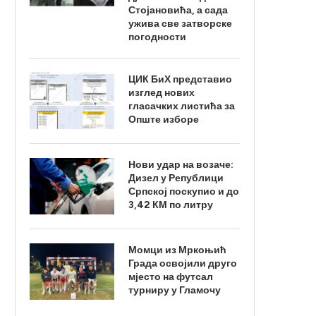
Стојановића, а сада
ужива све затворске
погодности
ЦИК БиХ представио
изглед нових
гласачких листића за
Опште изборе
Нови удар на возаче:
Дизел у Републици
Српској поскупио и до
3,42 КМ по литру
Момци из Мркоњић
Града освојили друго
мјесто на футсал
турниру у Гламочу