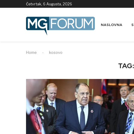
Četvrtak, 6 Augusta, 2026
NASLOVNA
S
Home
-
kosovo
TAG