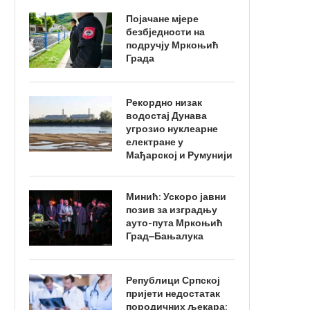
Појачане мјере
безбједности на
подручју Мркоњић
Града
Рекордно низак
водостај Дунава
угрозио нуклеарне
електране у
Мађарској и Румунији
Минић: Ускоро јавни
позив за изградњу
ауто-пута Мркоњић
Град–Бањалука
Републици Српској
пријети недостатак
породичних љекара: