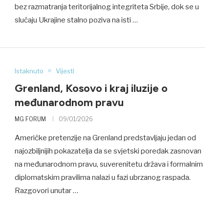
bez razmatranja teritorijalnog integriteta Srbije, dok se u
slučaju Ukrajine stalno poziva na isti …
Istaknuto
Vijesti
Grenland, Kosovo i kraj iluzije o
međunarodnom pravu
MG FORUM
09/01/2026
Američke pretenzije na Grenland predstavljaju jedan od
najozbiljnijih pokazatelja da se svjetski poredak zasnovan
na međunarodnom pravu, suverenitetu država i formalnim
diplomatskim pravilima nalazi u fazi ubrzanog raspada.
Razgovori unutar …