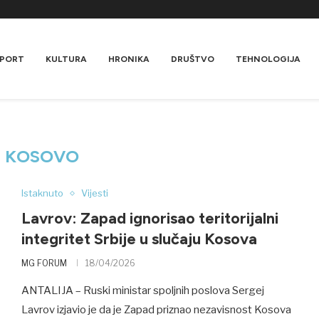
PORT
KULTURA
HRONIKA
DRUŠTVO
TEHNOLOGIJA
:
KOSOVO
Istaknuto
Vijesti
Lavrov: Zapad ignorisao teritorijalni
integritet Srbije u slučaju Kosova
MG FORUM
18/04/2026
ANTALIJA – Ruski ministar spoljnih poslova Sergej
Lavrov izjavio je da je Zapad priznao nezavisnost Kosova