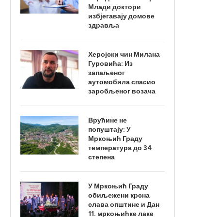
Млади доктори
избјегавају домове
здравља
Херојски чин Милана
Гуровића: Из
запаљеног
аутомобила спасио
заробљеног возача
Врућине не
попуштају: У
Мркоњић Граду
температура до 34
степена
У Мркоњић Граду
обиљежени крсна
слава општине и Дан
11. мркоњићке лаке