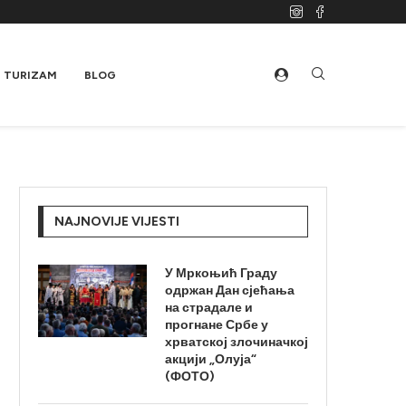
TURIZAM
BLOG
NAJNOVIJE VIJESTI
У Мркоњић Граду
одржан Дан сјећања
на страдале и
прогнане Србе у
хрватској злочиначкој
акцији „Олуја“
(ФОТО)