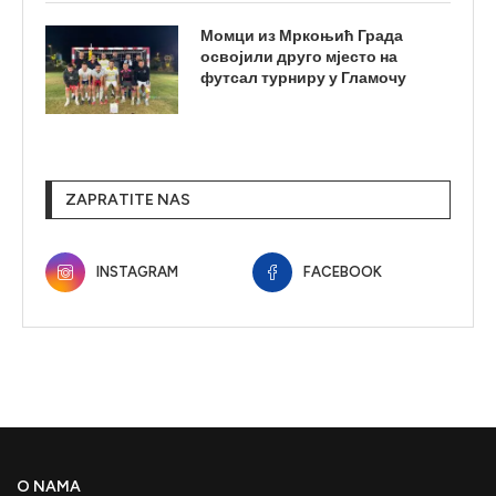
Момци из Мркоњић Града
освојили друго мјесто на
футсал турниру у Гламочу
ZAPRATITE NAS
INSTAGRAM
FACEBOOK
O NAMA