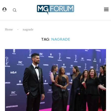
Home
-
nagrade
TAG:
NAGRADE