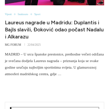
Vijesti
Istaknuto
Sport
Laureus nagrade u Madridu: Duplantis i
Bajls slavili, Đoković odao počast Nadalu
i Alkarazu
MG FORUM
22/04/2025
MADRID – U srcu španske prestonice, prethodne večeri održana
je svečana dodjela Laureus nagrada – priznanja koja se svake
godine uručuju najboljim sportistima svijeta. U glamuroznoj
atmosferi madridskog centra, gdje …