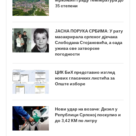
Мркоњић Граду температура до
35 степени
ЈАСНА ПОРУКА СРБИМА: У рату
масакрирала српског дјечака
Слободана Стојановића, а сада
ужива све затворске
погодности
ЦИК БиХ представио изглед
нових гласачких листића за
Опште изборе
Нови удар на возаче: Дизел у
Републици Српској поскупио и
до 3,42 КМ по литру