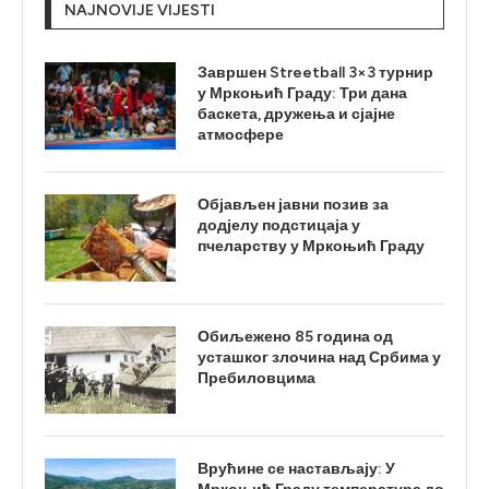
NAJNOVIJE VIJESTI
Завршен Streetball 3×3 турнир
у Мркоњић Граду: Три дана
баскета, дружења и сјајне
атмосфере
Објављен јавни позив за
додјелу подстицаја у
пчеларству у Мркоњић Граду
Обиљежено 85 година од
усташког злочина над Србима у
Пребиловцима
Врућине се настављају: У