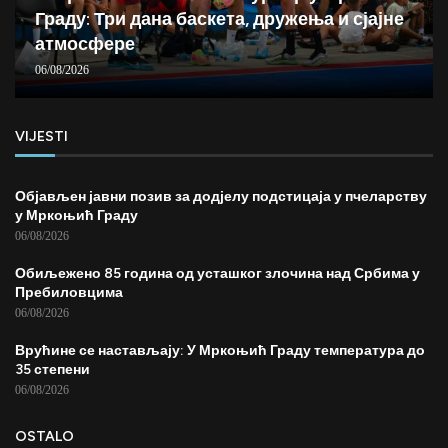
Граду: Три дана баскета, дружења и сјајне
атмосфере
06/08/2026
VIJESTI
Објављен јавни позив за додјелу подстицаја у пчеларству
у Мркоњић Граду
06/08/2026
Обиљежено 85 година од усташког злочина над Србима у
Пребиловцима
06/08/2026
Врућине се настављају: У Мркоњић Граду температура до
35 степени
06/08/2026
OSTALO