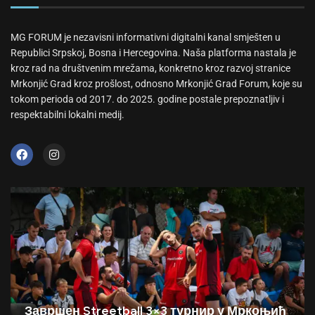
MG FORUM je nezavisni informativni digitalni kanal smješten u
Republici Srpskoj, Bosna i Hercegovina. Naša platforma nastala je
kroz rad na društvenim mrežama, konkretno kroz razvoj stranice
Mrkonjić Grad kroz prošlost, odnosno Mrkonjić Grad Forum, koje su
tokom perioda od 2017. do 2025. godine postale prepoznatljiv i
respektabilni lokalni medij.
Завршен Streetball 3×3 турнир у Мркоњић