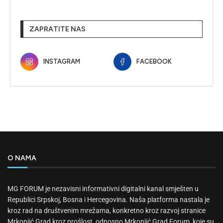
ZAPRATITE NAS
INSTAGRAM
FACEBOOK
O NAMA
MG FORUM je nezavisni informativni digitalni kanal smješten u
Republici Srpskoj, Bosna i Hercegovina. Naša platforma nastala je
kroz rad na društvenim mrežama, konkretno kroz razvoj stranice
Mrkonjić Grad kroz prošlost, odnosno Mrkonjić Grad Forum, koje su