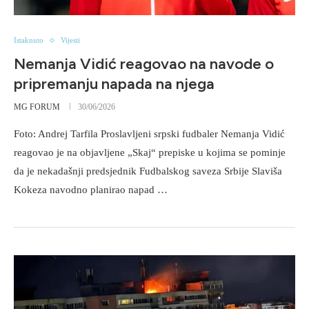
Istaknuto
Vijesti
Nemanja Vidić reagovao na navode o
pripremanju napada na njega
MG FORUM
30/06/2026
Foto: Andrej Tarfila Proslavljeni srpski fudbaler Nemanja Vidić
reagovao je na objavljene „Skaj“ prepiske u kojima se pominje
da je nekadašnji predsjednik Fudbalskog saveza Srbije Slaviša
Kokeza navodno planirao napad …