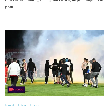
srušio na stambenu zgradu u gradu Galacu, što je ocijenjeno kao
jedan …
Istaknuto
Sport
Vijesti