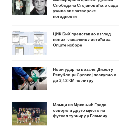
Слободана Стојановића, а сада
ужива све затворске
погодности
ЦИК БиХ представио изглед
нових гласачких листића за
Опште изборе
Нови удар на возаче: Дизел у
Републици Српској поскупио и
до 3,42 КМ по литру
Момци из Мркоњић Града
освојили друго мјесто на
футсал турниру у Гламочу