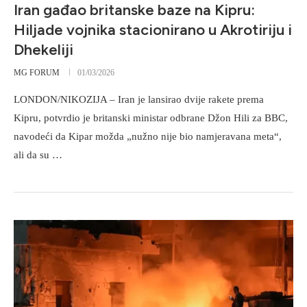
Iran gađao britanske baze na Kipru:
Hiljade vojnika stacionirano u Akrotiriju i
Dhekeliji
MG FORUM
01/03/2026
LONDON/NIKOZIJA – Iran je lansirao dvije rakete prema
Kipru, potvrdio je britanski ministar odbrane Džon Hili za BBC,
navodeći da Kipar možda „nužno nije bio namjeravana meta“,
ali da su …