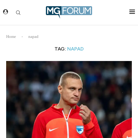
Home
-
napad
TAG:
NAPAD