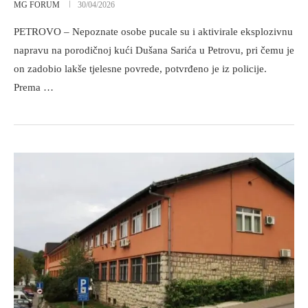
MG FORUM
30/04/2026
PETROVO – Nepoznate osobe pucale su i aktivirale eksplozivnu
napravu na porodičnoj kući Dušana Sarića u Petrovu, pri čemu je
on zadobio lakše tjelesne povrede, potvrđeno je iz policije.
Prema …