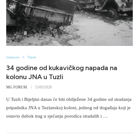
Istaknuto
Vijesti
34 godine od kukavičkog napada na
kolonu JNA u Tuzli
MG FORUM
15/05/2026
U Tuzli i Bijeljini danas će biti obilježene 34 godine od stradanja
pripadnika JNA u Tuzlanskoj koloni, jednog od događaja koji je
ostavio dubok trag u sjećanju porodica stradalih i …