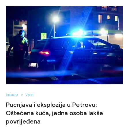
Istaknuto
Vijesti
Pucnjava i eksplozija u Petrovu:
Oštećena kuća, jedna osoba lakše
povrijeđena