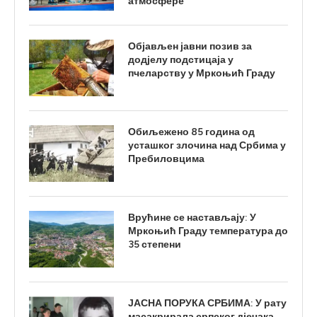
атмосфере
Објављен јавни позив за
додјелу подстицаја у
пчеларству у Мркоњић Граду
Обиљежено 85 година од
усташког злочина над Србима у
Пребиловцима
Врућине се настављају: У
Мркоњић Граду температура до
35 степени
ЈАСНА ПОРУКА СРБИМА: У рату
масакрирала српског дјечака