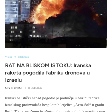
Vijesti
Istaknuto
RAT NA BLISKOM ISTOKU: Iranska
raketa pogodila fabriku dronova u
Izraelu
MG FORUM
06/04/2026
Iranski balistički napad pogodio je područje u blizini fabrike
izraelskog proizvođača bespilotnih letjelica „Aero-Sol“ u gradu
Petah Tikva, pri čemu je oštećen dio proizvodnih kapaciteta ove