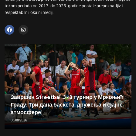
tokom perioda od 2017. do 2025. godine postale prepoznatljiv i
respektabilni lokalni medij.
Завршен Streetball 3×3 турнир у Мркоњић
Граду: Три дана баскета, дружења и сјајне
атмосфере
06/08/2026