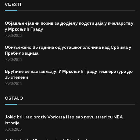
VIJESTI
Објављен јавни позив за додјелу подстицаја у пчеларству
у Мркоњић Граду
06/08/2026
Обиљежено 85 година од усташког злочина над Србима у
Пребиловцима
06/08/2026
Врућине се настављају: У Мркоњић Граду температура до
35 степени
06/08/2026
OSTALO
Jokić briljirao protiv Voriorsa i ispisao novu stranicu NBA
istorije
30/03/2026