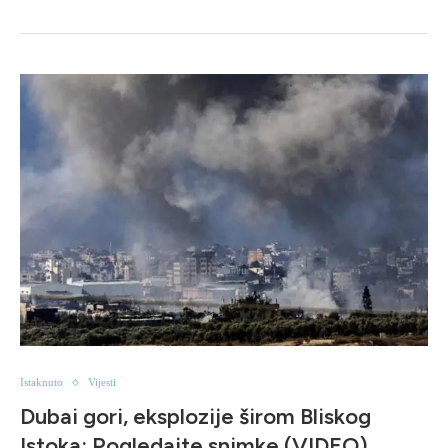
Istaknuto
Vijesti
Dubai gori, eksplozije širom Bliskog
Istoka: Pogledajte snimke (VIDEO)