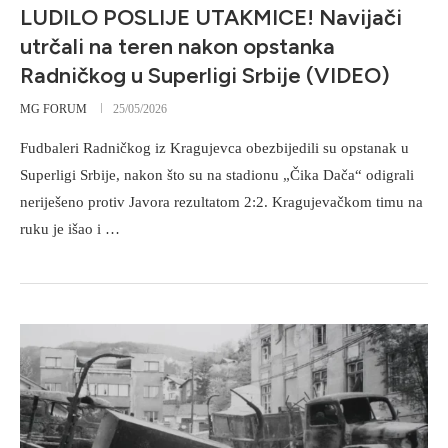
LUDILO POSLIJE UTAKMICE! Navijači
utrčali na teren nakon opstanka
Radničkog u Superligi Srbije (VIDEO)
MG FORUM
25/05/2026
Fudbaleri Radničkog iz Kragujevca obezbijedili su opstanak u
Superligi Srbije, nakon što su na stadionu „Čika Dača“ odigrali
neriješeno protiv Javora rezultatom 2:2. Kragujevačkom timu na
ruku je išao i …