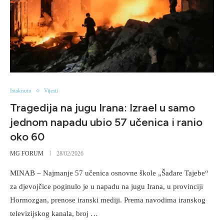
Istaknuto
Vijesti
Tragedija na jugu Irana: Izrael u samo
jednom napadu ubio 57 učenica i ranio
oko 60
MG FORUM
28/02/2026
MINAB – Najmanje 57 učenica osnovne škole „Šađare Tajebe“
za djevojčice poginulo je u napadu na jugu Irana, u provinciji
Hormozgan, prenose iranski mediji. Prema navodima iranskog
televizijskog kanala, broj …