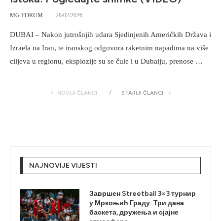
MG FORUM
28/02/2026
DUBAI – Nakon jutrošnjih udara Sjedinjenih Američkih Država i
Izraela na Iran, te iranskog odgovora raketnim napadima na više
ciljeva u regionu, eksplozije su se čule i u Dubaiju, prenose …
NOVIJI ČLANCI
STARIJI ČLANCI
NAJNOVIJE VIJESTI
Завршен Streetball 3×3 турнир
у Мркоњић Граду: Три дана
баскета, дружења и сјајне