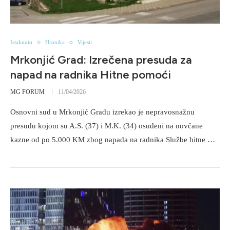
Istaknuto
Hronika
Vijesti
Mrkonjić Grad: Izrečena presuda za
napad na radnika Hitne pomoći
MG FORUM
11/04/2026
Osnovni sud u Mrkonjić Gradu izrekao je nepravosnažnu
presudu kojom su A.S. (37) i M.K. (34) osuđeni na novčane
kazne od po 5.000 KM zbog napada na radnika Službe hitne …