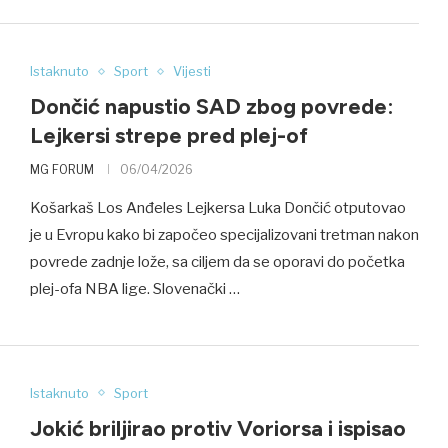
Istaknuto
Sport
Vijesti
Dončić napustio SAD zbog povrede:
Lejkersi strepe pred plej-of
MG FORUM
06/04/2026
Košarkaš Los Anđeles Lejkersa Luka Dončić otputovao
je u Evropu kako bi započeo specijalizovani tretman nakon
povrede zadnje lože, sa ciljem da se oporavi do početka
plej-ofa NBA lige. Slovenački …
Istaknuto
Sport
Jokić briljirao protiv Voriorsa i ispisao