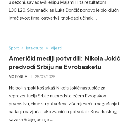
u sezoni, savladavši ekipu Majami Hita rezultatom
130:120. Slovenački as Luka Dončić ponovo je bio ključni
igrač svog tima, ostvarivši tripl-dabl učinak …
Sport
Istaknuto
Vijesti
Američki mediji potvrdili: Nikola Jokić
predvodi Srbiju na Evrobasketu
MG FORUM
25/07/2025
Najbolji srpski košarkaš Nikola Jokić nastupiće za
reprezentaciju Srbije na predstojećem Evropskom
prvenstvu, čime su potvrđena višemjesečna nagađanja i
nadanja navijača. Iako zvanična potvrda iz Košarkaškog
saveza Srbije još nije …