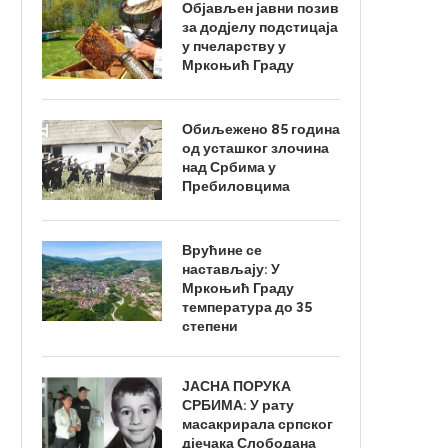
Објављен јавни позив
за додјелу подстицаја
у пчеларству у
Мркоњић Граду
Обиљежено 85 година
од усташког злочина
над Србима у
Пребиловцима
Врућине се
настављају: У
Мркоњић Граду
температура до 35
степени
ЈАСНА ПОРУКА
СРБИМА: У рату
масакрирала српског
дјечака Слободана