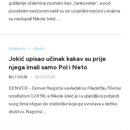
gubljenje utakmica, poznato kao „tankovanje“, a pod
posebnim nadzorom našli su se i pojedini mečevi u kojima
su nastupali Nikola Jokić …
Istaknuto
Vijesti
Jokić upisao učinak kakav su prije
njega imali samo Pol i Neto
MG FORUM
18/03/2026
DENVER – Denver Nagetsi savladali su Filadelfiju 76erse
rezultatom 124:96, a Nikola Jokić je i u ubjedljivoj pobjedi
svog tima stigao do statistike koja ga svrstava u rijetko
društvo. Nagetsi …