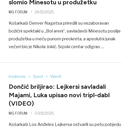
slomio Minesotu u produžetku
MG FORUM
26/12/2025
Košarkaši Denver Nagetsa priredili su nezaboravan
božićni spektakl u „Bol areni“, savladavši Minesotu poslije
produžetka u meču punom preokreta, a apsolutni junak
večeri bio je Nikola Jokić. Srpski centar odigrao …
Istaknuto
Sport
Vijesti
Dončić briljirao: Lejkersi savladali
Majami, Luka upisao novi tripl-dabl
(VIDEO)
MG FORUM
03/11/2025
Košarkaši Los Anđeles Lejkersa ostvarili su petu pobjedu