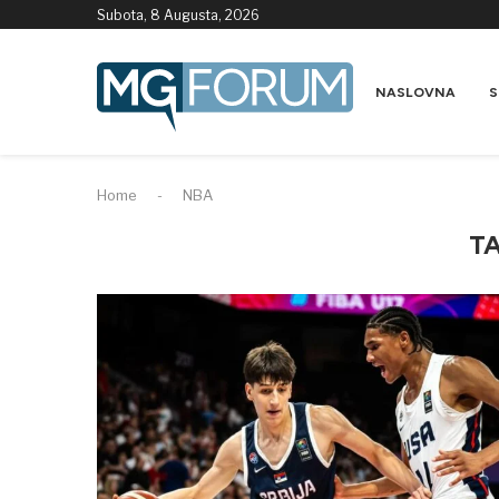
Subota, 8 Augusta, 2026
NASLOVNA
S
Home
-
NBA
T