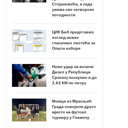
Стојановића, а сада
ужива све затворске
погодности
ЦИК БиХ представио
изглед нових
гласачких листића за
Опште изборе
Нови удар на возаче:
Дизел у Републици
Српској поскупио и до
3,42 КМ по литру
Момци из Мркоњић
Града освојили друго
мјесто на футсал
турниру у Гламочу