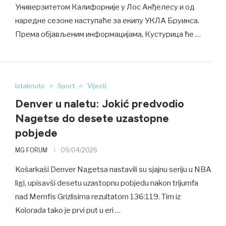
Универзитетом Калифорније у Лос Анђелесу и од
наредне сезоне наступаће за екипу УКЛА Бруинса.
Према објављеним информацијама, Кустурица ће …
Istaknuto
Sport
Vijesti
Denver u naletu: Jokić predvodio
Nagetse do desete uzastopne
pobjede
MG FORUM
09/04/2026
Košarkaši Denver Nagetsa nastavili su sjajnu seriju u NBA
ligi, upisavši desetu uzastopnu pobjedu nakon trijumfa
nad Memfis Grizlisima rezultatom 136:119. Tim iz
Kolorada tako je prvi put u eri …