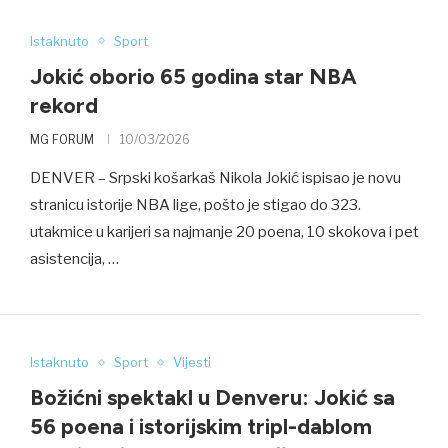
Istaknuto
Sport
Jokić oborio 65 godina star NBA
rekord
MG FORUM
10/03/2026
DENVER – Srpski košarkaš Nikola Jokić ispisao je novu
stranicu istorije NBA lige, pošto je stigao do 323.
utakmice u karijeri sa najmanje 20 poena, 10 skokova i pet
asistencija, …
Istaknuto
Sport
Vijesti
Božićni spektakl u Denveru: Jokić sa
56 poena i istorijskim tripl-dablom