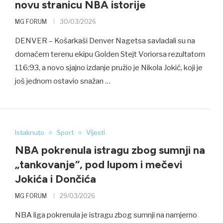
novu stranicu NBA istorije
MG FORUM
30/03/2026
DENVER – Košarkaši Denver Nagetsa savladali su na
domaćem terenu ekipu Golden Stejt Voriorsa rezultatom
116:93, a novo sjajno izdanje pružio je Nikola Jokić, koji je
još jednom ostavio snažan …
Istaknuto
Sport
Vijesti
NBA pokrenula istragu zbog sumnji na
„tankovanje“, pod lupom i mečevi
Jokića i Dončića
MG FORUM
29/03/2026
NBA liga pokrenula je istragu zbog sumnji na namjerno