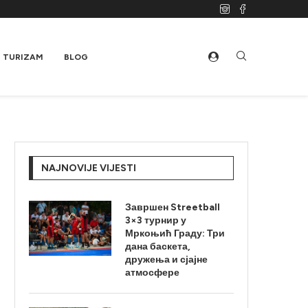
TURIZAM
BLOG
NAJNOVIJE VIJESTI
Завршен Streetball
3×3 турнир у
Мркоњић Граду: Три
дана баскета,
дружења и сјајне
атмосфере