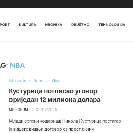
PORT
KULTURA
HRONIKA
DRUŠTVO
TEHNOLOGIJA
AG:
NBA
Istaknuto
Sport
Vijesti
Кустурица потписао уговор
вриједан 12 милиона долара
MG FORUM
09/07/2026
Млади српски кошаркаш Никола Кустурица постигао
је вишегодишњи договор са престижним