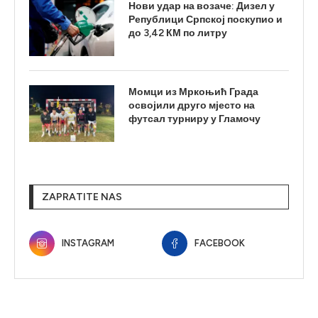
Нови удар на возаче: Дизел у
Републици Српској поскупио и
до 3,42 КМ по литру
Момци из Мркоњић Града
освојили друго мјесто на
футсал турниру у Гламочу
ZAPRATITE NAS
INSTAGRAM
FACEBOOK