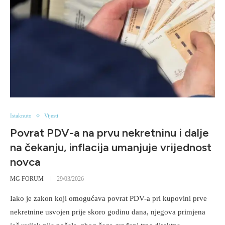
Istaknuto
Vijesti
Povrat PDV-a na prvu nekretninu i dalje
na čekanju, inflacija umanjuje vrijednost
novca
MG FORUM
29/03/2026
Iako je zakon koji omogućava povrat PDV-a pri kupovini prve
nekretnine usvojen prije skoro godinu dana, njegova primjena