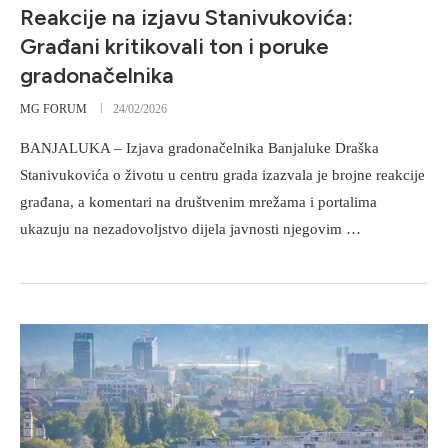
Reakcije na izjavu Stanivukovića:
Građani kritikovali ton i poruke
gradonačelnika
MG FORUM
24/02/2026
BANJALUKA – Izjava gradonačelnika Banjaluke Draška
Stanivukovića o životu u centru grada izazvala je brojne reakcije
građana, a komentari na društvenim mrežama i portalima
ukazuju na nezadovoljstvo dijela javnosti njegovim …