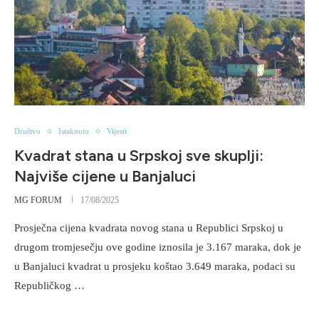
Društvo
Istaknuto
Vijesti
Kvadrat stana u Srpskoj sve skuplji:
Najviše cijene u Banjaluci
MG FORUM
17/08/2025
Prosječna cijena kvadrata novog stana u Republici Srpskoj u
drugom tromjesečju ove godine iznosila je 3.167 maraka, dok je
u Banjaluci kvadrat u prosjeku koštao 3.649 maraka, podaci su
Republičkog …