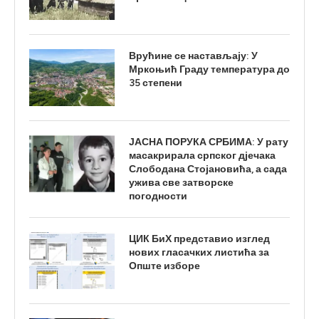
Врућине се настављају: У
Мркоњић Граду температура до
35 степени
ЈАСНА ПОРУКА СРБИМА: У рату
масакрирала српског дјечака
Слободана Стојановића, а сада
ужива све затворске
погодности
ЦИК БиХ представио изглед
нових гласачких листића за
Опште изборе