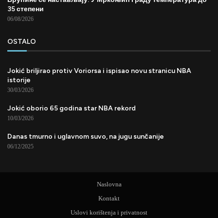
35 степени
06/08/2026
OSTALO
Jokić briljirao protiv Voriorsa i ispisao novu stranicu NBA
istorije
30/03/2026
Jokić oborio 65 godina star NBA rekord
10/03/2026
Danas tmurno i uglavnom suvo, na jugu sunčanije
06/12/2025
Naslovna
Kontakt
Uslovi korištenja i privatnost