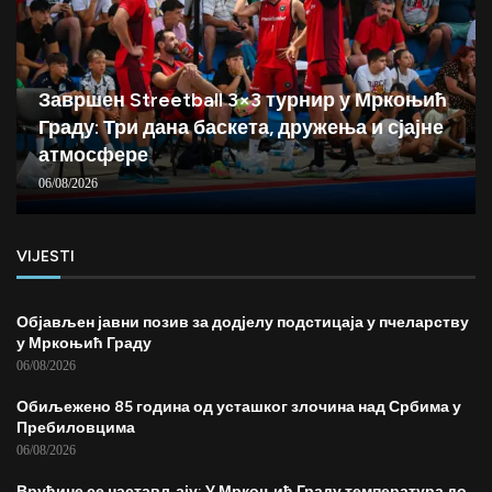
Завршен Streetball 3×3 турнир у Мркоњић
Граду: Три дана баскета, дружења и сјајне
атмосфере
06/08/2026
VIJESTI
Објављен јавни позив за додјелу подстицаја у пчеларству
у Мркоњић Граду
06/08/2026
Обиљежено 85 година од усташког злочина над Србима у
Пребиловцима
06/08/2026
Врућине се настављају: У Мркоњић Граду температура до