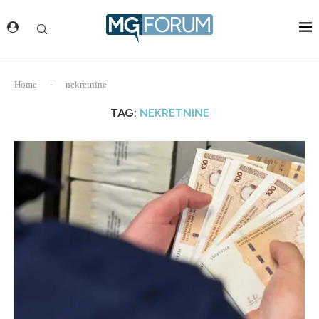
Home
-
nekretnine
TAG:
NEKRETNINE