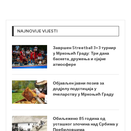
NAJNOVIJE VIJESTI
Завршен Streetball 3×3 турнир
у Мркоњић Граду: Три дана
баскета, дружења и сјајне
атмосфере
Објављен јавни позив за
додјелу подстицаја у
пчеларству у Мркоњић Граду
Обиљежено 85 година од
усташког злочина над Србима у
Пребиловцима