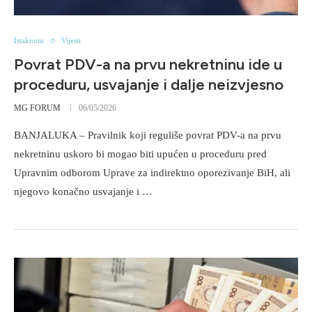
Istaknuto
Vijesti
Povrat PDV-a na prvu nekretninu ide u
proceduru, usvajanje i dalje neizvjesno
MG FORUM
06/05/2026
BANJALUKA – Pravilnik koji reguliše povrat PDV-a na prvu
nekretninu uskoro bi mogao biti upućen u proceduru pred
Upravnim odborom Uprave za indirektno oporezivanje BiH, ali
njegovo konačno usvajanje i …