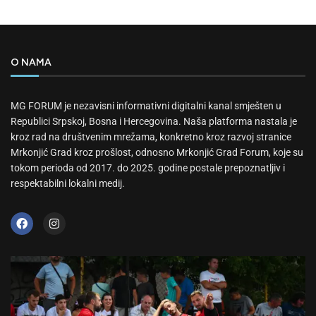
O NAMA
MG FORUM je nezavisni informativni digitalni kanal smješten u
Republici Srpskoj, Bosna i Hercegovina. Naša platforma nastala je
kroz rad na društvenim mrežama, konkretno kroz razvoj stranice
Mrkonjić Grad kroz prošlost, odnosno Mrkonjić Grad Forum, koje su
tokom perioda od 2017. do 2025. godine postale prepoznatljiv i
respektabilni lokalni medij.