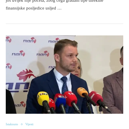
još uvijek nije počela, zbog čega građani trpe direktne
finansijske posljedice usljed …
Istaknuto
Vijesti