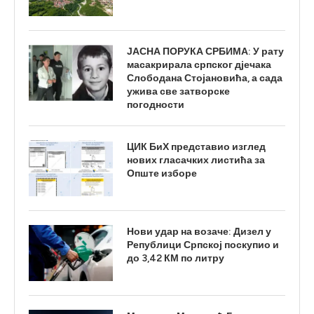
ЈАСНА ПОРУКА СРБИМА: У рату
масакрирала српског дјечака
Слободана Стојановића, а сада
ужива све затворске
погодности
ЦИК БиХ представио изглед
нових гласачких листића за
Опште изборе
Нови удар на возаче: Дизел у
Републици Српској поскупио и
до 3,42 КМ по литру