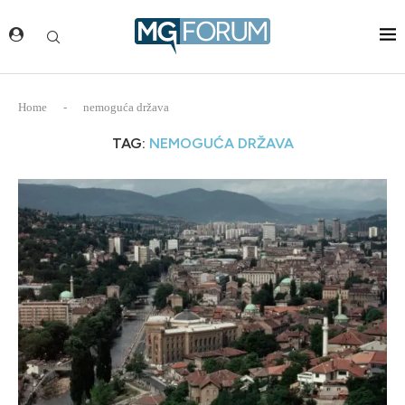
Home
-
nemoguća država
TAG:
NEMOGUĆA DRŽAVA