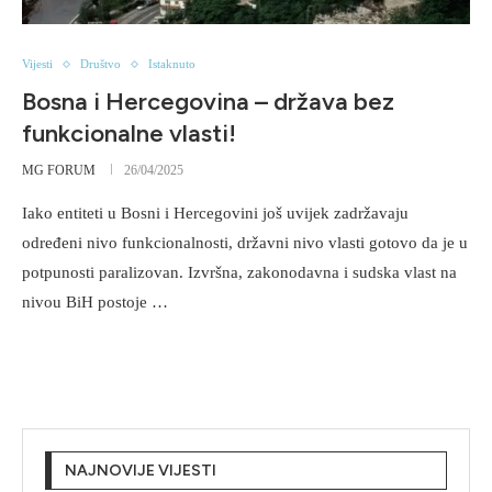
Vijesti
Društvo
Istaknuto
Bosna i Hercegovina – država bez
funkcionalne vlasti!
MG FORUM
26/04/2025
Iako entiteti u Bosni i Hercegovini još uvijek zadržavaju
određeni nivo funkcionalnosti, državni nivo vlasti gotovo da je u
potpunosti paralizovan. Izvršna, zakonodavna i sudska vlast na
nivou BiH postoje …
NAJNOVIJE VIJESTI