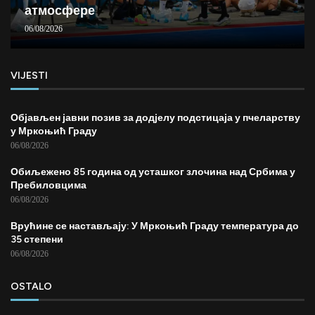
атмосфере
06/08/2026
VIJESTI
Објављен јавни позив за додјелу подстицаја у пчеларству
у Мркоњић Граду
06/08/2026
Обиљежено 85 година од усташког злочина над Србима у
Пребиловцима
06/08/2026
Врућине се настављају: У Мркоњић Граду температура до
35 степени
06/08/2026
OSTALO