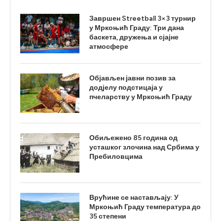
Завршен Streetball 3×3 турнир
у Мркоњић Граду: Три дана
баскета, дружења и сјајне
атмосфере
Објављен јавни позив за
додјелу подстицаја у
пчеларству у Мркоњић Граду
Обиљежено 85 година од
усташког злочина над Србима у
Пребиловцима
Врућине се настављају: У
Мркоњић Граду температура до
35 степени