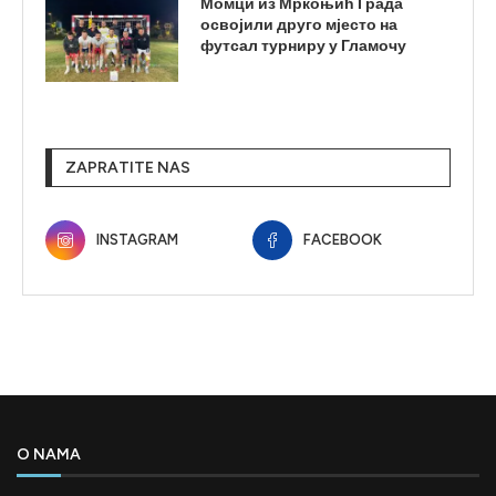
Момци из Мркоњић Града
освојили друго мјесто на
футсал турниру у Гламочу
ZAPRATITE NAS
INSTAGRAM
FACEBOOK
O NAMA