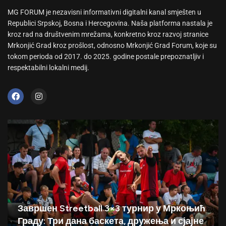
MG FORUM je nezavisni informativni digitalni kanal smješten u
Republici Srpskoj, Bosna i Hercegovina. Naša platforma nastala je
kroz rad na društvenim mrežama, konkretno kroz razvoj stranice
Mrkonjić Grad kroz prošlost, odnosno Mrkonjić Grad Forum, koje su
tokom perioda od 2017. do 2025. godine postale prepoznatljiv i
respektabilni lokalni medij.
Завршен Streetball 3×3 турнир у Мркоњић
Граду: Три дана баскета, дружења и сјајне