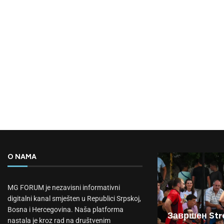
O NAMA
MG FORUM je nezavisni informativni
digitalni kanal smješten u Republici Srpskoj,
Bosna i Hercegovina. Naša platforma
Завршен Stre
nastala je kroz rad na društvenim