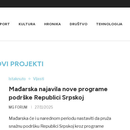
PORT
KULTURA
HRONIKA
DRUŠTVO
TEHNOLOGIJA
VI PROJEKTI
Istaknuto
Vijesti
Mađarska najavila nove programe
podrške Republici Srpskoj
MG FORUM
27/11/2025
Mađarska će i u narednom periodu nastaviti da pruža
snažnu podršku Republici Srpskoj kroz programe