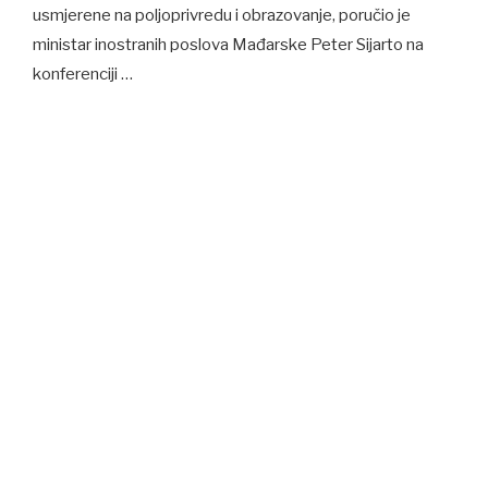
usmjerene na poljoprivredu i obrazovanje, poručio je
ministar inostranih poslova Mađarske Peter Sijarto na
konferenciji …