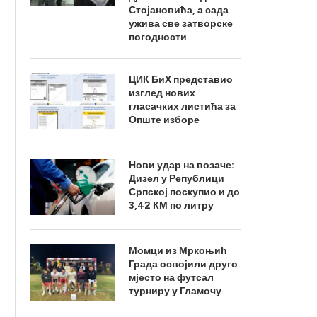
Стојановића, а сада
ужива све затворске
погодности
ЦИК БиХ представио
изглед нових
гласачких листића за
Опште изборе
Нови удар на возаче:
Дизел у Републици
Српској поскупио и до
3,42 КМ по литру
Момци из Мркоњић
Града освојили друго
мјесто на футсал
турниру у Гламочу