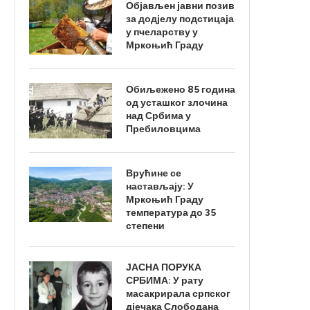
Објављен јавни позив
за додјелу подстицаја
у пчеларству у
Мркоњић Граду
Обиљежено 85 година
од усташког злочина
над Србима у
Пребиловцима
Врућине се
настављају: У
Мркоњић Граду
температура до 35
степени
ЈАСНА ПОРУКА
СРБИМА: У рату
масакрирала српског
дјечака Слободана