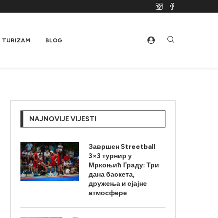
TURIZAM
BLOG
NAJNOVIJE VIJESTI
Завршен Streetball
3×3 турнир у
Мркоњић Граду: Три
дана баскета,
дружења и сјајне
атмосфере