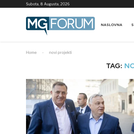
Subota, 8 Augusta, 2026
NASLOVNA
S
Home
-
novi projekti
TAG:
NO