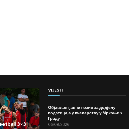
VIJESTI
Објављен јавни позив за додјелу
подстицаја у пчеларству у Мркоњић
Граду
etball 3×3
06/08/2026