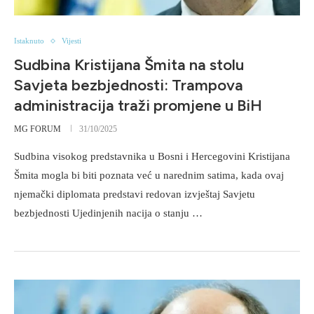
Istaknuto
Vijesti
Sudbina Kristijana Šmita na stolu
Savjeta bezbjednosti: Trampova
administracija traži promjene u BiH
MG FORUM
31/10/2025
Sudbina visokog predstavnika u Bosni i Hercegovini Kristijana
Šmita mogla bi biti poznata već u narednim satima, kada ovaj
njemački diplomata predstavi redovan izvještaj Savjetu
bezbjednosti Ujedinjenih nacija o stanju …