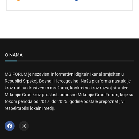
O NAMA
MG FORUM je nezavisni informativni digitalni kanal smješten u
Republici Srpskoj, Bosna i Hercegovina. Naša platforma nastala je
kroz rad na društvenim mrežama, konkretno kroz razvoj stranice
Mrkonjić Grad kroz prošlost, odnosno Mrkonjić Grad Forum, koje su
tokom perioda od 2017. do 2025. godine postale prepoznatljiv i
respektabilni lokalni medij.