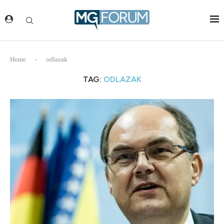
Home
-
odlazak
TAG:
ODLAZAK