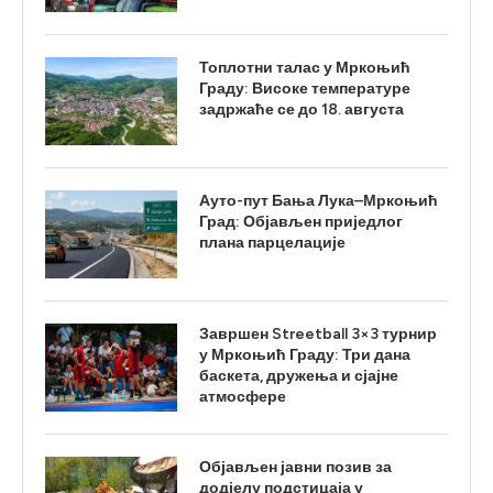
Топлотни талас у Мркоњић
Граду: Високе температуре
задржаће се до 18. августа
Ауто-пут Бања Лука–Мркоњић
Град: Објављен приједлог
плана парцелације
Завршен Streetball 3×3 турнир
у Мркоњић Граду: Три дана
баскета, дружења и сјајне
атмосфере
Објављен јавни позив за
додјелу подстицаја у