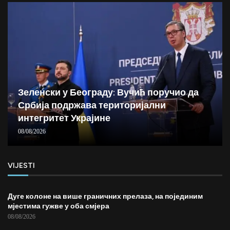
Зеленски у Београду: Вучић поручио да
Србија подржава територијални
интегритет Украјине
08/08/2026
VIJESTI
Дуге колоне на више граничних прелаза, на појединим
мјестима гужве у оба смјера
08/08/2026