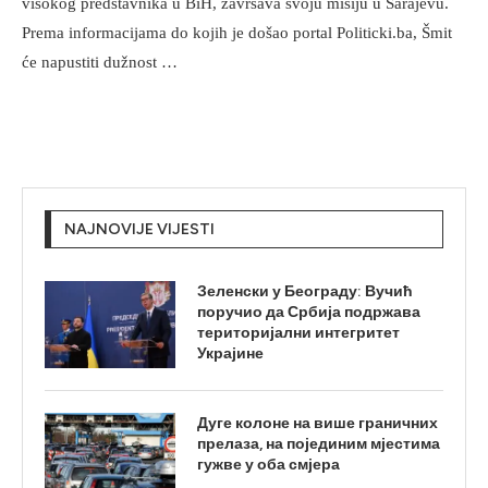
visokog predstavnika u BiH, završava svoju misiju u Sarajevu.
Prema informacijama do kojih je došao portal Politicki.ba, Šmit
će napustiti dužnost …
NAJNOVIJE VIJESTI
Зеленски у Београду: Вучић
поручио да Србија подржава
територијални интегритет
Украјине
Дуге колоне на више граничних
прелаза, на појединим мјестима
гужве у оба смјера