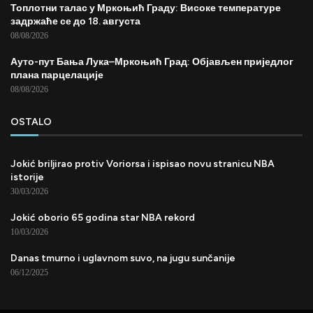
Топлотни талас у Мркоњић Граду: Високе температуре
задржаће се до 18. августа
08/08/2026
Ауто-пут Бања Лука–Мркоњић Град: Објављен приједлог
плана парцелације
08/08/2026
OSTALO
Jokić briljirao protiv Voriorsa i ispisao novu stranicu NBA
istorije
30/03/2026
Jokić oborio 65 godina star NBA rekord
10/03/2026
Danas tmurno i uglavnom suvo, na jugu sunčanije
06/12/2025