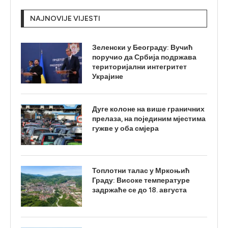
NAJNOVIJE VIJESTI
Зеленски у Београду: Вучић
поручио да Србија подржава
територијални интегритет
Украјине
Дуге колоне на више граничних
прелаза, на појединим мјестима
гужве у оба смјера
Топлотни талас у Мркоњић
Граду: Високе температуре
задржаће се до 18. августа