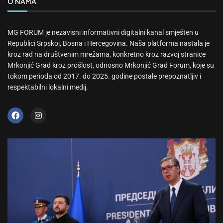
O NAMA
MG FORUM je nezavisni informativni digitalni kanal smješten u
Republici Srpskoj, Bosna i Hercegovina. Naša platforma nastala je
kroz rad na društvenim mrežama, konkretno kroz razvoj stranice
Mrkonjić Grad kroz prošlost, odnosno Mrkonjić Grad Forum, koje su
tokom perioda od 2017. do 2025. godine postale prepoznatljiv i
respektabilni lokalni medij.