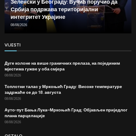
Зеленски у Београду: Вучић поручио да
Србија подржава територијални
интегритет Украјине
08/08/2026
VIJESTI
Дуге колоне на више граничних прелаза, на појединим
мјестима гужве у оба смјера
08/08/2026
Топлотни талас у Мркоњић Граду: Високе температуре
задржаће се до 18. августа
08/08/2026
Ауто-пут Бања Лука–Мркоњић Град: Објављен приједлог
плана парцелације
08/08/2026