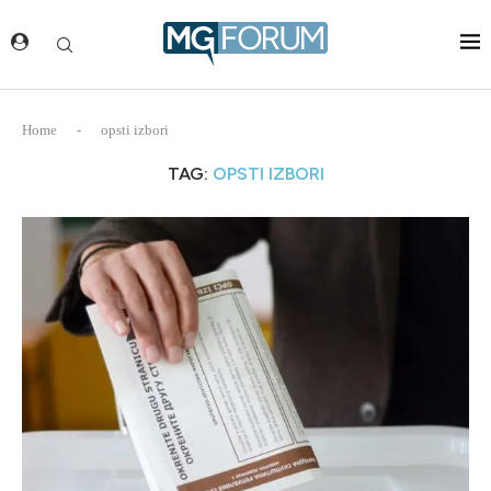
Home
-
opsti izbori
TAG:
OPSTI IZBORI