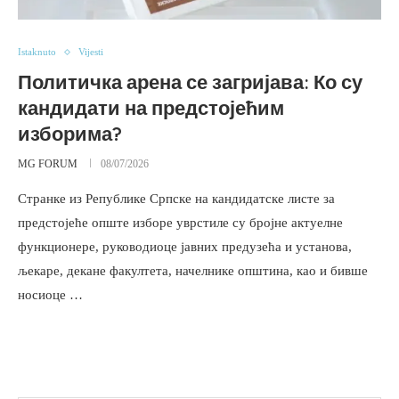
Istaknuto
Vijesti
Политичка арена се загријава: Ко су
кандидати на предстојећим
изборима?
MG FORUM
08/07/2026
Странке из Републике Српске на кандидатске листе за
предстојеће опште изборе уврстиле су бројне актуелне
функционере, руководиоце јавних предузећа и установа,
љекаре, декане факултета, начелнике општина, као и бивше
носиоце …