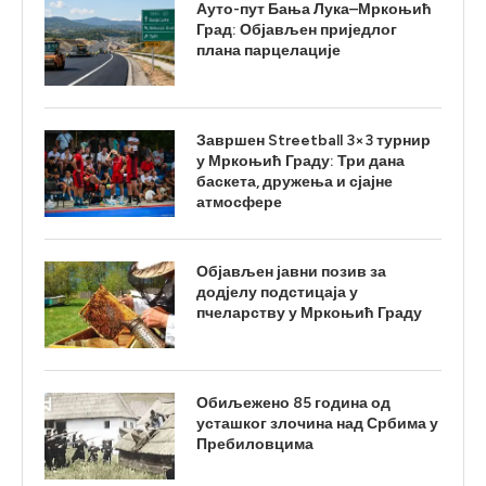
Ауто-пут Бања Лука–Мркоњић
Град: Објављен приједлог
плана парцелације
Завршен Streetball 3×3 турнир
у Мркоњић Граду: Три дана
баскета, дружења и сјајне
атмосфере
Објављен јавни позив за
додјелу подстицаја у
пчеларству у Мркоњић Граду
Обиљежено 85 година од
усташког злочина над Србима у
Пребиловцима