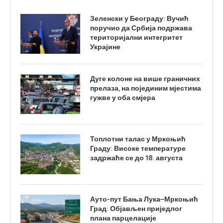
Зеленски у Београду: Вучић
поручио да Србија подржава
територијални интегритет
Украјине
Дуге колоне на више граничних
прелаза, на појединим мјестима
гужве у оба смјера
Топлотни талас у Мркоњић
Граду: Високе температуре
задржаће се до 18. августа
Ауто-пут Бања Лука–Мркоњић
Град: Објављен приједлог
плана парцелације