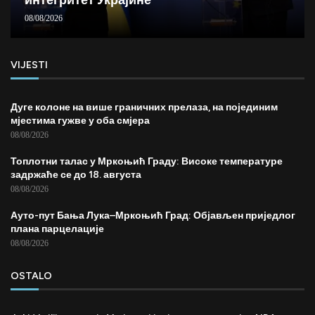
08/08/2026
VIJESTI
Дуге колоне на више граничних прелаза, на појединим
мјестима гужве у оба смјера
08/08/2026
Топлотни талас у Мркоњић Граду: Високе температуре
задржаће се до 18. августа
08/08/2026
Ауто-пут Бања Лука–Мркоњић Град: Објављен приједлог
плана парцелације
08/08/2026
OSTALO