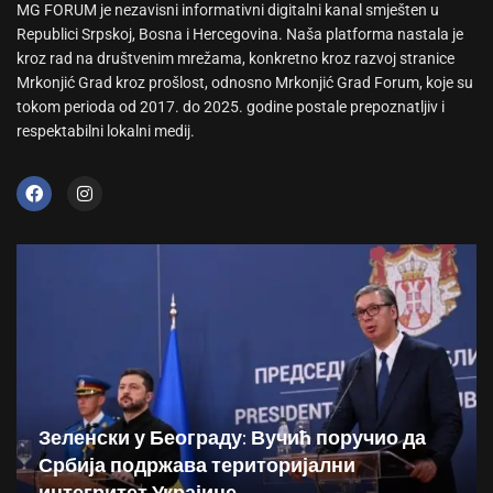
MG FORUM je nezavisni informativni digitalni kanal smješten u
Republici Srpskoj, Bosna i Hercegovina. Naša platforma nastala je
kroz rad na društvenim mrežama, konkretno kroz razvoj stranice
Mrkonjić Grad kroz prošlost, odnosno Mrkonjić Grad Forum, koje su
tokom perioda od 2017. do 2025. godine postale prepoznatljiv i
respektabilni lokalni medij.
Зеленски у Београду: Вучић поручио да
Србија подржава територијални
интегритет Украјине