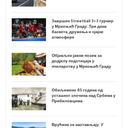
Завршен Streetball 3×3 турнир
у Мркоњић Граду: Три дана
баскета, дружења и сјајне
атмосфере
Објављен јавни позив за
додјелу подстицаја у
пчеларству у Мркоњић Граду
Обиљежено 85 година од
усташког злочина над Србима у
Пребиловцима
Врућине се настављају: У