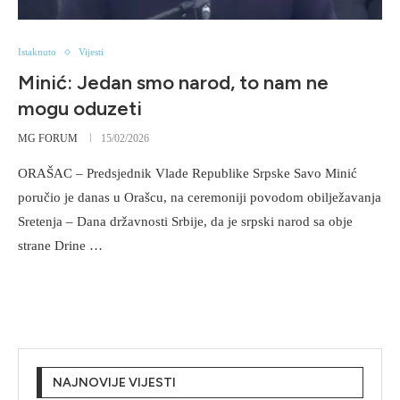
Istaknuto
Vijesti
Minić: Jedan smo narod, to nam ne
mogu oduzeti
MG FORUM
15/02/2026
ORAŠAC – Predsjednik Vlade Republike Srpske Savo Minić
poručio je danas u Orašcu, na ceremoniji povodom obilježavanja
Sretenja – Dana državnosti Srbije, da je srpski narod sa obje
strane Drine …
NAJNOVIJE VIJESTI