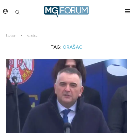
Home
-
orašac
TAG:
ORAŠAC