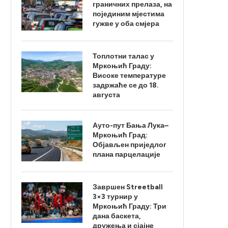
граничних прелаза, на
појединим мјестима
гужве у оба смјера
Топлотни талас у
Мркоњић Граду:
Високе температуре
задржаће се до 18.
августа
Ауто-пут Бања Лука–
Мркоњић Град:
Објављен приједлог
плана парцелације
Завршен Streetball
3×3 турнир у
Мркоњић Граду: Три
дана баскета,
дружења и сјајне