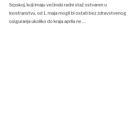
Srpskoj, koji imaju većinski radni staž ostvaren u
inostranstvu, od 1. maja mogli bi ostati bez zdravstvenog
osiguranja ukoliko do kraja aprila ne …