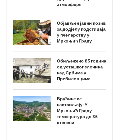
атмосфере
Објављен јавни позив
за додјелу подстицаја
у пчеларству у
Мркоњић Граду
Обиљежено 85 година
од усташког злочина
над Србима у
Пребиловцима
Врућине се
настављају: У
Мркоњић Граду
температура до 35
степени