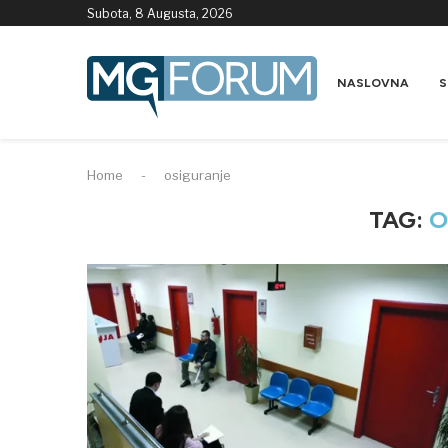
Subota, 8 Augusta, 2026
NASLOVNA
S
Home
-
osiguranje
TAG:
O