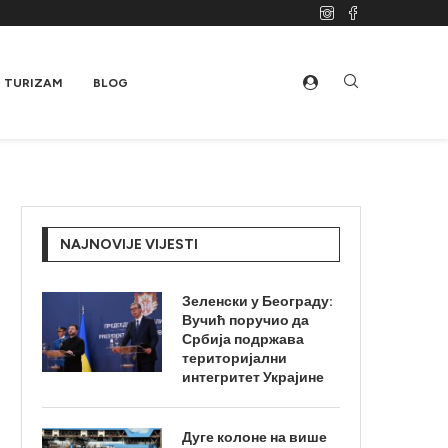
TURIZAM
BLOG
NAJNOVIJE VIJESTI
Зеленски у Београду:
Вучић поручио да
Србија подржава
територијални
интегритет Украјине
Дуге колоне на више