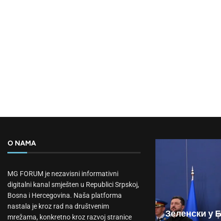
O NAMA
MG FORUM je nezavisni informativni
digitalni kanal smješten u Republici Srpskoj,
Bosna i Hercegovina. Naša platforma
nastala je kroz rad na društvenim
Зеленски у 
mrežama, konkretno kroz razvoj stranice