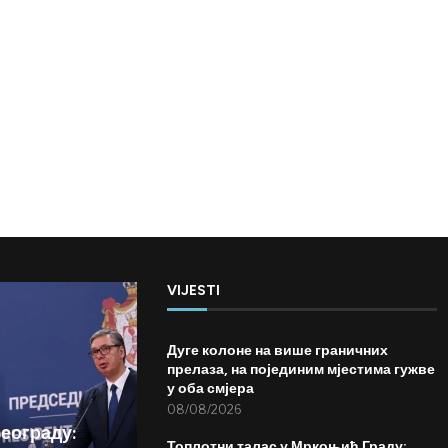
VIJESTI
Дуге колоне на више граничних
прелаза, на појединим мјестима гужве
у оба смјера
08/08/2026
Београду:
Топлотни талас у Мркоњић Граду: