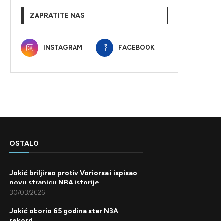
ZAPRATITE NAS
INSTAGRAM
FACEBOOK
OSTALO
Jokić briljirao protiv Voriorsa i ispisao
novu stranicu NBA istorije
30/03/2026
Jokić oborio 65 godina star NBA
rekord