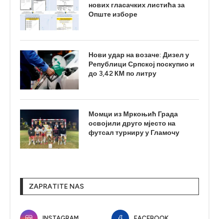
нових гласачких листића за
Опште изборе
Нови удар на возаче: Дизел у
Републици Српској поскупио и
до 3,42 КМ по литру
Момци из Мркоњић Града
освојили друго мјесто на
футсал турниру у Гламочу
ZAPRATITE NAS
INSTAGRAM
FACEBOOK