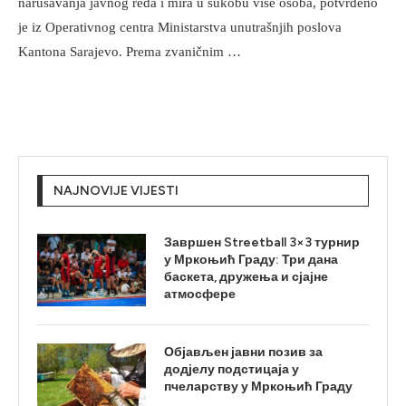
narušavanja javnog reda i mira u sukobu više osoba, potvrđeno
je iz Operativnog centra Ministarstva unutrašnjih poslova
Kantona Sarajevo. Prema zvaničnim …
NAJNOVIJE VIJESTI
Завршен Streetball 3×3 турнир
у Мркоњић Граду: Три дана
баскета, дружења и сјајне
атмосфере
Објављен јавни позив за
додјелу подстицаја у
пчеларству у Мркоњић Граду