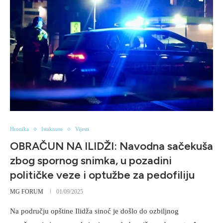
Hronika
Istaknuto
Vijesti
OBRAČUN NA ILIDŽI: Navodna sačekuša
zbog spornog snimka, u pozadini
političke veze i optužbe za pedofiliju
MG FORUM
01/09/2025
Na području opštine Ilidža sinoć je došlo do ozbiljnog