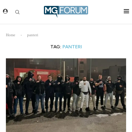
Home
-
panteri
TAG:
PANTERI