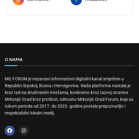
O NAMA
MG FORUM je nezavisni informativni digitalni kanal smješten u
Republici Srpskoj, Bosna i Hercegovina. Naša platforma nastala je
kroz rad na društvenim mrežama, konkretno kroz razvoj stranice
Mrkonjić Grad kroz prošlost, odnosno Mrkonjić Grad Forum, koje su
tokom perioda od 2017. do 2025. godine postale prepoznatljiv i
respektabilni lokalni medij.