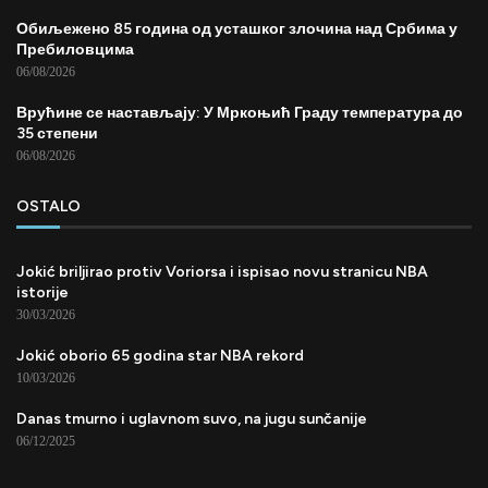
Обиљежено 85 година од усташког злочина над Србима у
Пребиловцима
06/08/2026
Врућине се настављају: У Мркоњић Граду температура до
35 степени
06/08/2026
OSTALO
Jokić briljirao protiv Voriorsa i ispisao novu stranicu NBA
istorije
30/03/2026
Jokić oborio 65 godina star NBA rekord
10/03/2026
Danas tmurno i uglavnom suvo, na jugu sunčanije
06/12/2025