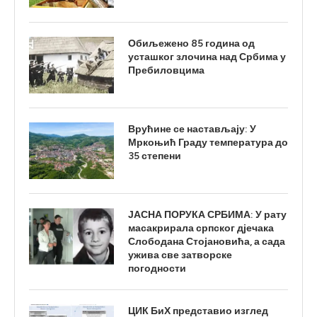
Обиљежено 85 година од
усташког злочина над Србима у
Пребиловцима
Врућине се настављају: У
Мркоњић Граду температура до
35 степени
ЈАСНА ПОРУКА СРБИМА: У рату
масакрирала српског дјечака
Слободана Стојановића, а сада
ужива све затворске
погодности
ЦИК БиХ представио изглед