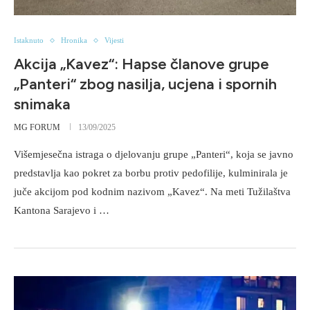
Istaknuto
Hronika
Vijesti
Akcija „Kavez“: Hapse članove grupe
„Panteri“ zbog nasilja, ucjena i spornih
snimaka
MG FORUM
13/09/2025
Višemjesečna istraga o djelovanju grupe „Panteri“, koja se javno
predstavlja kao pokret za borbu protiv pedofilije, kulminirala je
juče akcijom pod kodnim nazivom „Kavez“. Na meti Tužilaštva
Kantona Sarajevo i …