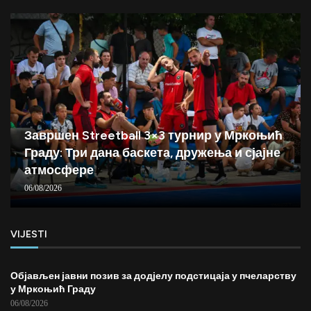
Завршен Streetball 3×3 турнир у Мркоњић
Граду: Три дана баскета, дружења и сјајне
атмосфере
06/08/2026
VIJESTI
Објављен јавни позив за додјелу подстицаја у пчеларству
у Мркоњић Граду
06/08/2026