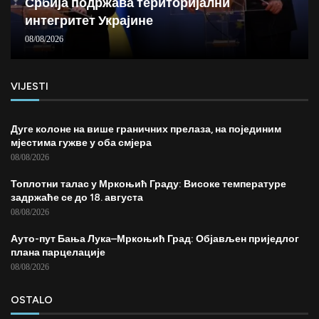
Србија подржава територијални
интегритет Украјине
08/08/2026
VIJESTI
Дуге колоне на више граничних прелаза, на појединим
мјестима гужве у оба смјера
08/08/2026
Топлотни талас у Мркоњић Граду: Високе температуре
задржаће се до 18. августа
08/08/2026
Ауто-пут Бања Лука–Мркоњић Град: Објављен приједлог
плана парцелације
08/08/2026
OSTALO