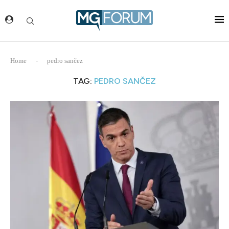
Home
-
pedro sančez
TAG:
PEDRO SANČEZ