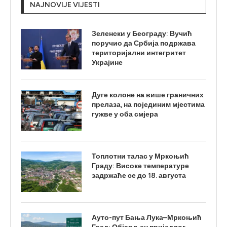
NAJNOVIJE VIJESTI
Зеленски у Београду: Вучић
поручио да Србија подржава
територијални интегритет
Украјине
Дуге колоне на више граничних
прелаза, на појединим мјестима
гужве у оба смјера
Топлотни талас у Мркоњић
Граду: Високе температуре
задржаће се до 18. августа
Ауто-пут Бања Лука–Мркоњић