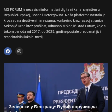
MG FORUM je nezavisni informativni digitalni kanal smješten u
Republici Srpskoj, Bosna i Hercegovina. Naša platforma nastala je
kroz rad na društvenim mrežama, konkretno kroz razvoj stranice
Mrkonjić Grad kroz prošlost, odnosno Mrkonjić Grad Forum, koje su
tokom perioda od 2017. do 2025. godine postale prepoznatljiv i
respektabilni lokalni medij.
Зеленски у Београду: Вучић поручио да