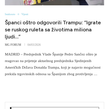
Istaknuto
Vijesti
Španci oštro odgovorili Trampu: “Igrate
se ruskog ruleta sa životima miliona
ljudi…”
MG FORUM
04/03/2026
MADRID – Predsjednik Vlade Španije Pedro Sančez oštro je
reagovao na prijetnje aktuelnog predsjednika Sjedinjenih
Američkih Država Donalda Trampa, koji je najavio mogućnost
prekida trgovinskih odnosa sa Španijom zbog protivljenja …