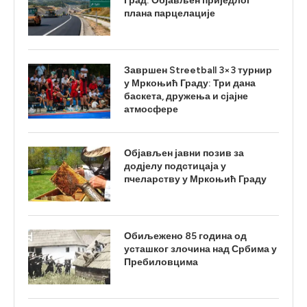
Град: Објављен приједлог
плана парцелације
Завршен Streetball 3×3 турнир
у Мркоњић Граду: Три дана
баскета, дружења и сјајне
атмосфере
Објављен јавни позив за
додјелу подстицаја у
пчеларству у Мркоњић Граду
Обиљежено 85 година од
усташког злочина над Србима у
Пребиловцима