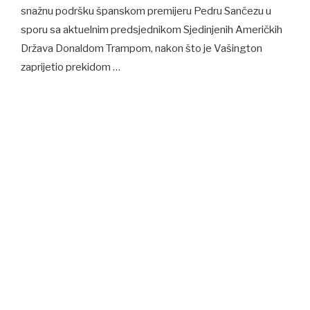
snažnu podršku španskom premijeru Pedru Sančezu u
sporu sa aktuelnim predsjednikom Sjedinjenih Američkih
Država Donaldom Trampom, nakon što je Vašington
zaprijetio prekidom …