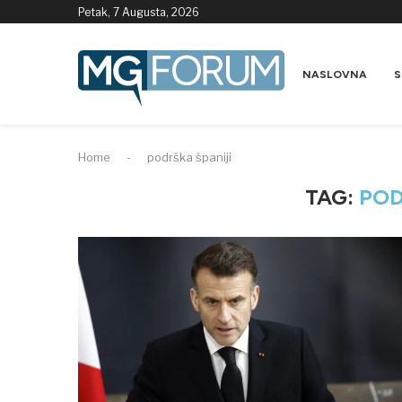
Petak, 7 Augusta, 2026
NASLOVNA
S
Home
-
podrška španiji
TAG:
POD