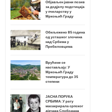
Објављен јавни позив
за додјелу подстицаја
у пчеларству у
Мркоњић Граду
Обиљежено 85 година
од усташког злочина
над Србима у
Пребиловцима
Врућине се
настављају: У
Мркоњић Граду
температура до 35
степени
ЈАСНА ПОРУКА
СРБИМА: У рату
масакрирала српског
дјечака Слободана