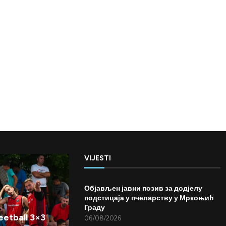
VIJESTI
Објављен јавни позив за додјелу
подстицаја у пчеларству у Мркоњић
Граду
etball 3×3
06/08/2026