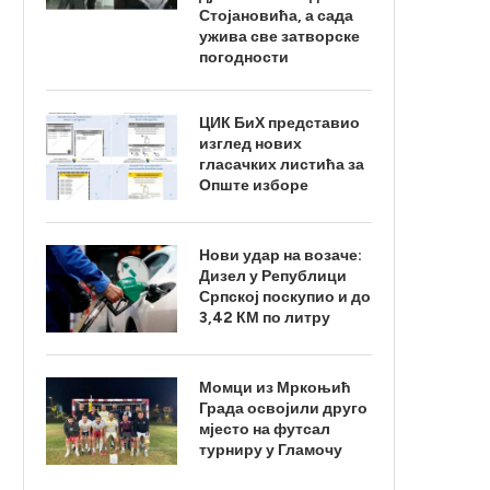
Стојановића, а сада
ужива све затворске
погодности
ЦИК БиХ представио
изглед нових
гласачких листића за
Опште изборе
Нови удар на возаче:
Дизел у Републици
Српској поскупио и до
3,42 КМ по литру
Момци из Мркоњић
Града освојили друго
мјесто на футсал
турниру у Гламочу