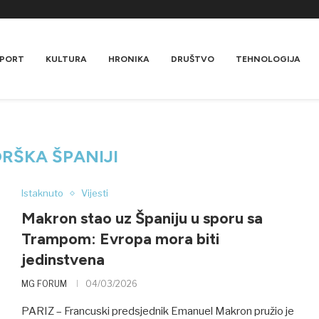
PORT
KULTURA
HRONIKA
DRUŠTVO
TEHNOLOGIJA
RŠKA ŠPANIJI
Istaknuto
Vijesti
Makron stao uz Španiju u sporu sa
Trampom: Evropa mora biti
jedinstvena
MG FORUM
04/03/2026
PARIZ – Francuski predsjednik Emanuel Makron pružio je