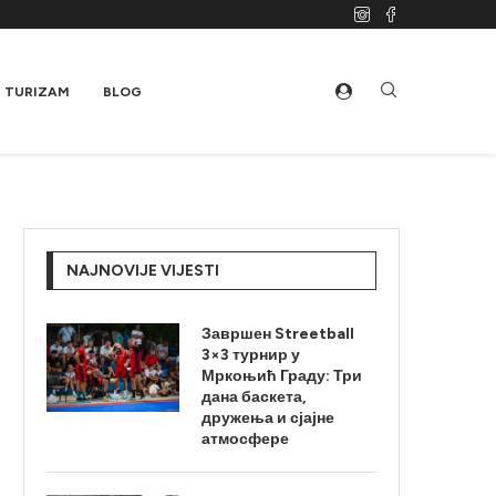
TURIZAM
BLOG
NAJNOVIJE VIJESTI
Завршен Streetball
3×3 турнир у
Мркоњић Граду: Три
дана баскета,
дружења и сјајне
атмосфере