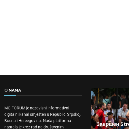
O NAMA
MG FORUM je nezavisni informativni
digitalni kanal smješten u Republici Srpskoj,
Bosna i Hercegovina. Naša platforma
Завршен Stre
nastala je kroz rad na društvenim