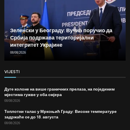
Зеленски у Београду: Вучић поручио да
Србија подржава територијални
интегритет Украјине
08/08/2026
VIJESTI
Дуге колоне на више граничних прелаза, на појединим
мјестима гужве у оба смјера
08/08/2026
Топлотни талас у Мркоњић Граду: Високе температуре
задржаће се до 18. августа
08/08/2026