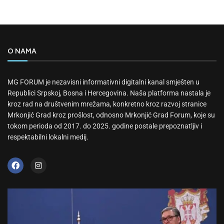
O NAMA
MG FORUM je nezavisni informativni digitalni kanal smješten u
Republici Srpskoj, Bosna i Hercegovina. Naša platforma nastala je
kroz rad na društvenim mrežama, konkretno kroz razvoj stranice
Mrkonjić Grad kroz prošlost, odnosno Mrkonjić Grad Forum, koje su
tokom perioda od 2017. do 2025. godine postale prepoznatljiv i
respektabilni lokalni medij.