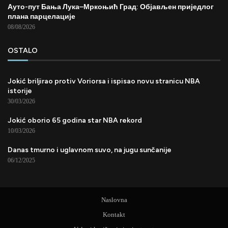
Ауто-пут Бања Лука–Мркоњић Град: Објављен приједлог
плана парцелације
08/08/2026
OSTALO
Jokić briljirao protiv Voriorsa i ispisao novu stranicu NBA
istorije
30/03/2026
Jokić oborio 65 godina star NBA rekord
10/03/2026
Danas tmurno i uglavnom suvo, na jugu sunčanije
06/12/2025
Naslovna
Kontakt