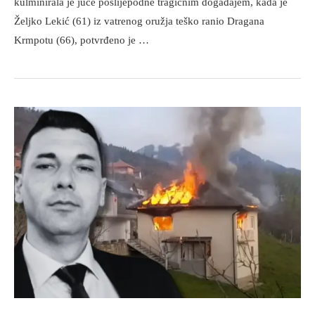
kulminirala je juče poslijepodne tragičnim događajem, kada je
Željko Lekić (61) iz vatrenog oružja teško ranio Dragana
Krmpotu (66), potvrđeno je …