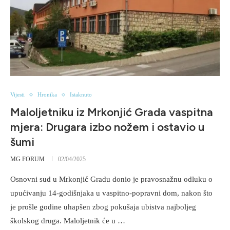
Vijesti
Hronika
Istaknuto
Maloljetniku iz Mrkonjić Grada vaspitna
mjera: Drugara izbo nožem i ostavio u
šumi
MG FORUM
02/04/2025
Osnovni sud u Mrkonjić Gradu donio je pravosnažnu odluku o
upućivanju 14-godišnjaka u vaspitno-popravni dom, nakon što
je prošle godine uhapšen zbog pokušaja ubistva najboljeg
školskog druga. Maloljetnik će u …