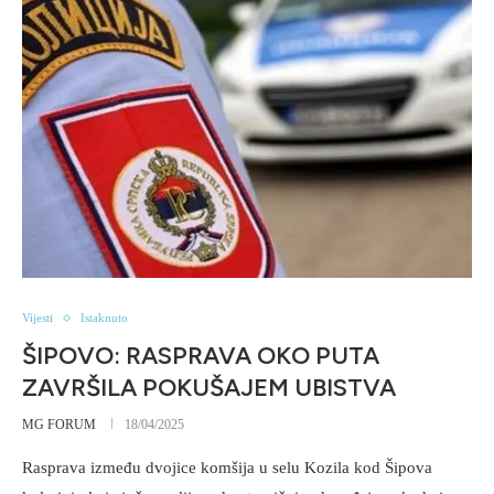
Vijesti
Istaknuto
ŠIPOVO: RASPRAVA OKO PUTA
ZAVRŠILA POKUŠAJEM UBISTVA
MG FORUM
18/04/2025
Rasprava između dvojice komšija u selu Kozila kod Šipova