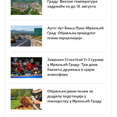
Граду: Високе температуре
задржаће се до 18. августа
Ауто-пут Бања Лука–Мркоњић
Град: Објављен приједлог
плана парцелације
Завршен Streetball 3×3 турнир
у Мркоњић Граду: Три дана
баскета, дружења и сјајне
атмосфере
Објављен јавни позив за
додјелу подстицаја у
пчеларству у Мркоњић Граду