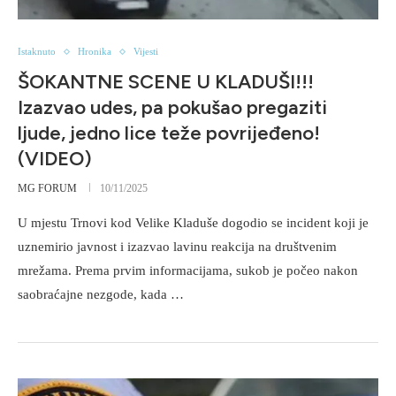
Istaknuto
Hronika
Vijesti
ŠOKANTNE SCENE U KLADUŠI!!!
Izazvao udes, pa pokušao pregaziti
ljude, jedno lice teže povrijeđeno!
(VIDEO)
MG FORUM
10/11/2025
U mjestu Trnovi kod Velike Kladuše dogodio se incident koji je
uznemirio javnost i izazvao lavinu reakcija na društvenim
mrežama. Prema prvim informacijama, sukob je počeo nakon
saobraćajne nezgode, kada …