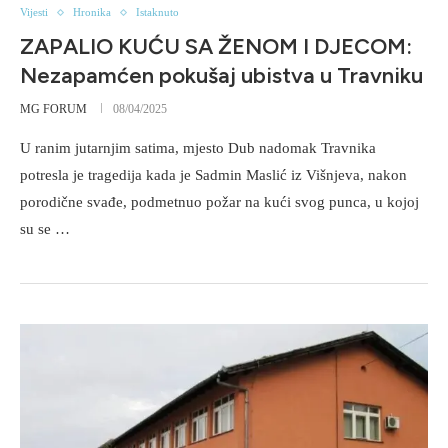
Vijesti
Hronika
Istaknuto
ZAPALIO KUĆU SA ŽENOM I DJECOM:
Nezapamćen pokušaj ubistva u Travniku
MG FORUM
08/04/2025
U ranim jutarnjim satima, mjesto Dub nadomak Travnika
potresla je tragedija kada je Sadmin Maslić iz Višnjeva, nakon
porodične svađe, podmetnuo požar na kući svog punca, u kojoj
su se …