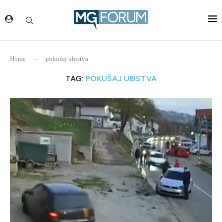
Home
-
pokušaj ubistva
TAG:
POKUŠAJ UBISTVA