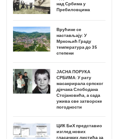
над Србима у
Пребиловцима
Врућине се
настављају: У
Мркоњић Граду
температура до 35
степени
ЈАСНА ПОРУКА
СРБИМА: У рату
масакрирала српског
дјечака Слободана
Стојановића, а сада
ужива све затворске
погодности
ЦИК БиХ представио
изглед нових
гласачких листића за