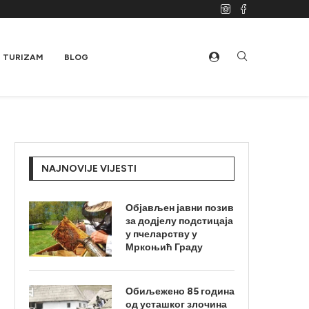
TURIZAM
BLOG
NAJNOVIJE VIJESTI
Објављен јавни позив
за додјелу подстицаја
у пчеларству у
Мркоњић Граду
Обиљежено 85 година
од усташког злочина