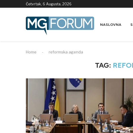
Četvrtak, 6 Augusta, 2026
NASLOVNA
S
Home
-
reformska agenda
TAG:
REFO