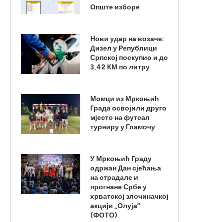
Опште изборе
Нови удар на возаче:
Дизел у Републици
Српској поскупио и до
3,42 КМ по литру
Момци из Мркоњић
Града освојили друго
мјесто на футсал
турниру у Гламочу
У Мркоњић Граду
одржан Дан сјећања
на страдале и
прогнане Србе у
хрватској злочиначкој
акцији „Олуја“
(ФОТО)