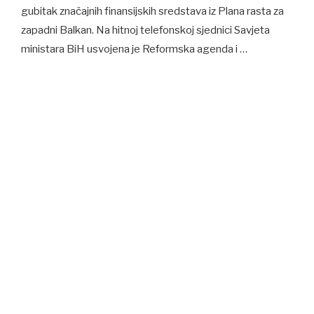
gubitak značajnih finansijskih sredstava iz Plana rasta za
zapadni Balkan. Na hitnoj telefonskoj sjednici Savjeta
ministara BiH usvojena je Reformska agenda i …