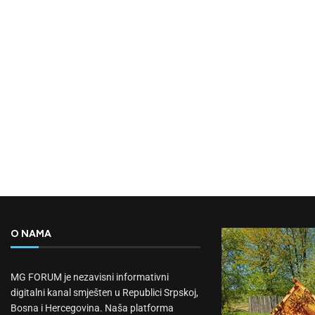
O NAMA
MG FORUM je nezavisni informativni
digitalni kanal smješten u Republici Srpskoj,
Bosna i Hercegovina. Naša platforma