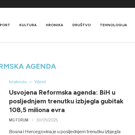
PORT
KULTURA
HRONIKA
DRUŠTVO
TEHNOLOGIJA
RMSKA AGENDA
Istaknuto
Vijesti
Usvojena Reformska agenda: BiH u
posljednjem trenutku izbjegla gubitak
108,5 miliona evra
MG FORUM
30/09/2025
Bosna i Hercegovina je u posljednjem trenutku izbjegla