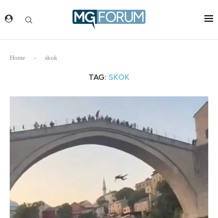
Home
-
skok
TAG:
SKOK