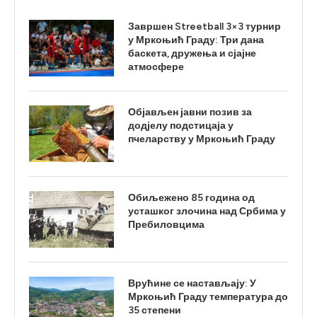
Завршен Streetball 3×3 турнир
у Мркоњић Граду: Три дана
баскета, дружења и сјајне
атмосфере
Објављен јавни позив за
додјелу подстицаја у
пчеларству у Мркоњић Граду
Обиљежено 85 година од
усташког злочина над Србима у
Пребиловцима
Врућине се настављају: У
Мркоњић Граду температура до
35 степени