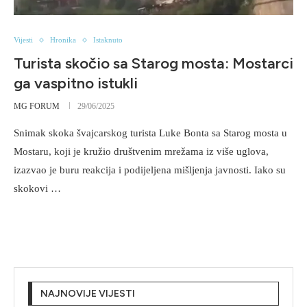
Vijesti
Hronika
Istaknuto
Turista skočio sa Starog mosta: Mostarci
ga vaspitno istukli
MG FORUM
29/06/2025
Snimak skoka švajcarskog turista Luke Bonta sa Starog mosta u
Mostaru, koji je kružio društvenim mrežama iz više uglova,
izazvao je buru reakcija i podijeljena mišljenja javnosti. Iako su
skokovi …
NAJNOVIJE VIJESTI