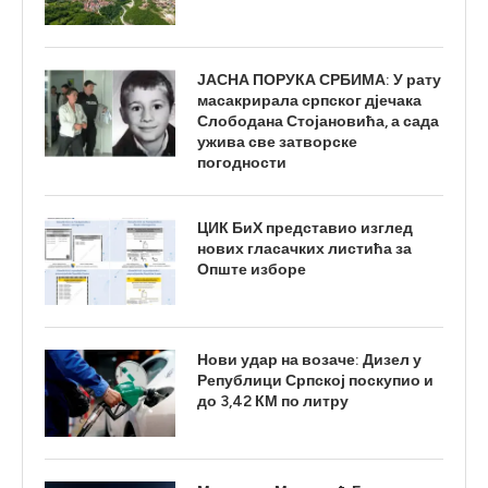
ЈАСНА ПОРУКА СРБИМА: У рату
масакрирала српског дјечака
Слободана Стојановића, а сада
ужива све затворске
погодности
ЦИК БиХ представио изглед
нових гласачких листића за
Опште изборе
Нови удар на возаче: Дизел у
Републици Српској поскупио и
до 3,42 КМ по литру