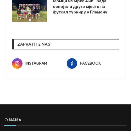
Момци из Мркоњић Града
освојили друго мјесто на
футсал турниру у Гламочу
ZAPRATITE NAS
INSTAGRAM
FACEBOOK
O NAMA