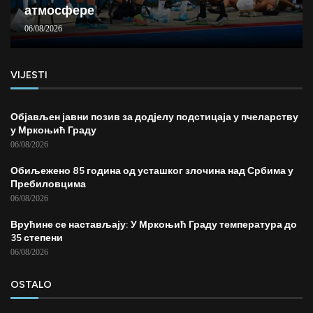
атмосфере
06/08/2026
VIJESTI
Објављен јавни позив за додјелу подстицаја у пчеларству
у Мркоњић Граду
06/08/2026
Обиљежено 85 година од усташког злочина над Србима у
Пребиловцима
06/08/2026
Врућине се настављају: У Мркоњић Граду температура до
35 степени
06/08/2026
OSTALO