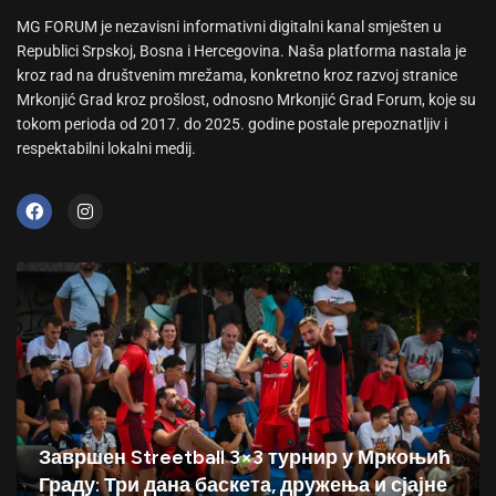
MG FORUM je nezavisni informativni digitalni kanal smješten u
Republici Srpskoj, Bosna i Hercegovina. Naša platforma nastala je
kroz rad na društvenim mrežama, konkretno kroz razvoj stranice
Mrkonjić Grad kroz prošlost, odnosno Mrkonjić Grad Forum, koje su
tokom perioda od 2017. do 2025. godine postale prepoznatljiv i
respektabilni lokalni medij.
Завршен Streetball 3×3 турнир у Мркоњић
Граду: Три дана баскета, дружења и сјајне