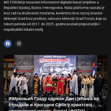
MG FORUM je nezavisni informativni digitalni kanal smješten u
Republici Srpskoj, Bosna i Hercegovina. Naša platforma nastala je
kroz rad na društvenim mrežama, konkretno kroz razvoj stranice
Mrkonjić Grad kroz prošlost, odnosno Mrkonjić Grad Forum, koje su
tokom perioda od 2017. do 2025. godine postale prepoznatljiv i
respektabilni lokalni medij.
У Мркоњић Граду одржан Дан сјећања на
страдале и прогнане Србе у хрватској
злочиначкој акцији „Олуја“ (ФОТО)