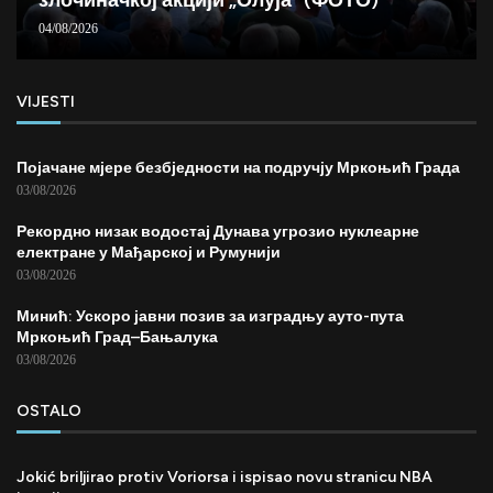
04/08/2026
VIJESTI
Појачане мјере безбједности на подручју Мркоњић Града
03/08/2026
Рекордно низак водостај Дунава угрозио нуклеарне
електране у Мађарској и Румунији
03/08/2026
Минић: Ускоро јавни позив за изградњу ауто-пута
Мркоњић Град–Бањалука
03/08/2026
OSTALO
Jokić briljirao protiv Voriorsa i ispisao novu stranicu NBA