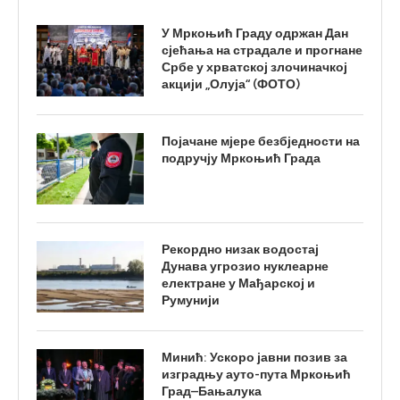
У Мркоњић Граду одржан Дан
сјећања на страдале и прогнане
Србе у хрватској злочиначкој
акцији „Олуја“ (ФОТО)
Појачане мјере безбједности на
подручју Мркоњић Града
Рекордно низак водостај
Дунава угрозио нуклеарне
електране у Мађарској и
Румунији
Минић: Ускоро јавни позив за
изградњу ауто-пута Мркоњић
Град–Бањалука