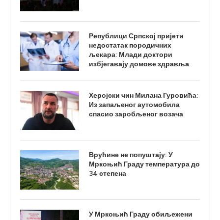
Републици Српској пријети
недостатак породичних
љекара: Млади доктори
избјегавају домове здравља
Херојски чин Милана Гуровића:
Из запаљеног аутомобила
спасио заробљеног возача
Врућине не попуштају: У
Мркоњић Граду температура до
34 степена
У Мркоњић Граду обиљежени