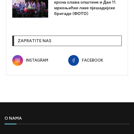
крсна слава општине и Дан 11.
мркоњићке лаке пјешадијске
бригаде (ФОТО)
ZAPRATITE NAS
INSTAGRAM
FACEBOOK
O NAMA