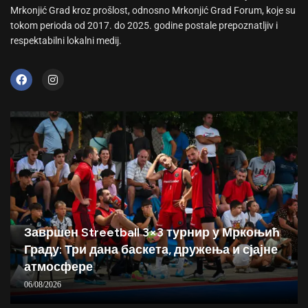
Mrkonjić Grad kroz prošlost, odnosno Mrkonjić Grad Forum, koje su
tokom perioda od 2017. do 2025. godine postale prepoznatljiv i
respektabilni lokalni medij.
Завршен Streetball 3×3 турнир у Мркоњић
Граду: Три дана баскета, дружења и сјајне
атмосфере
06/08/2026