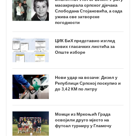
масакрирала српског дјечака
Слободана Стојановића, а сада
ужива све затворске
погодности
ЦИК БиХ представио изглед
нових гласачких листића за
Опште изборе
Нови удар на возаче: Дизел у
Републици Српској поскупио и
до 3,42 КМ по литру
Момци из Мркоњић Града
освојили друго мјесто на
футсал турниру у Гламочу