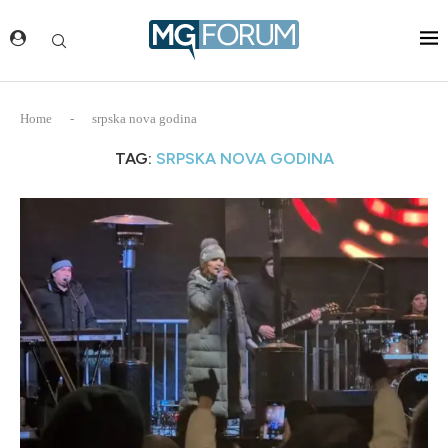
Home
-
srpska nova godina
TAG:
SRPSKA NOVA GODINA