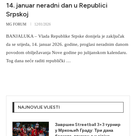
14. januar neradni dan u Republici
Srpskoj
MG FORUM
12/01/2026
BANJALUKA – Vlada Republike Srpske donijela je zaključak
da se srijeda, 14. januar 2026. godine, proglasi neradnim danom
povodom obilježavanja Nove godine po julijanskom kalendaru.
Tog dana neće raditi republički …
NAJNOVIJE VIJESTI
Завршен Streetball 3×3 турнир
у Мркоњић Граду: Три дана