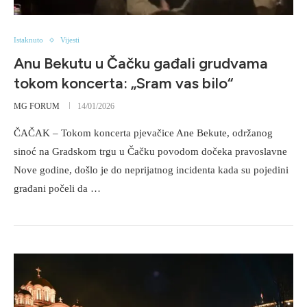
Istaknuto
Vijesti
Anu Bekutu u Čačku gađali grudvama
tokom koncerta: „Sram vas bilo“
MG FORUM
14/01/2026
ČAČAK – Tokom koncerta pjevačice Ane Bekute, održanog
sinoć na Gradskom trgu u Čačku povodom dočeka pravoslavne
Nove godine, došlo je do neprijatnog incidenta kada su pojedini
građani počeli da …