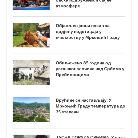
баскета, дружења и сјајне
атмосфере
Објављен јавни позив за
додјелу подстицаја у
пчеларству у Мркоњић Граду
Обиљежено 85 година од
усташког злочина над Србима у
Пребиловцима
Врућине се настављају: У
Мркоњић Граду температура до
35 степени
ЈАСНА ПОРУКА СРБИМА: У рату