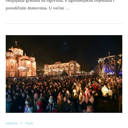
okupljanja građana na trgovima, u ugostiteljskim objektima i
porodičnim domovima. U većini …
Istaknuto
Vijesti