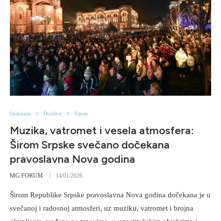
Istaknuto
Društvo
Vijesti
Muzika, vatromet i vesela atmosfera:
Širom Srpske svečano dočekana
pravoslavna Nova godina
MG FORUM
14/01/2026
Širom Republike Srpske pravoslavna Nova godina dočekana je u
svečanoj i radosnoj atmosferi, uz muziku, vatromet i brojna