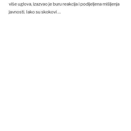
više uglova, izazvao je buru reakcija i podijeljena mišljenja
javnosti. Iako su skokovi …