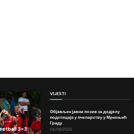
VIJESTI
Објављен јавни позив за додјелу
подстицаја у пчеларству у Мркоњић
Граду
etball 3×3
06/08/2026