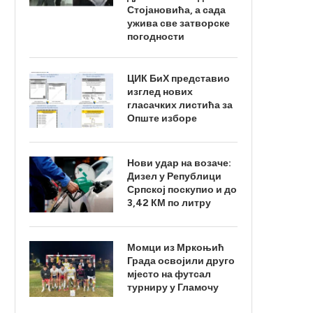
Стојановића, а сада
ужива све затворске
погодности
ЦИК БиХ представио
изглед нових
гласачких листића за
Опште изборе
Нови удар на возаче:
Дизел у Републици
Српској поскупио и до
3,42 КМ по литру
Момци из Мркоњић
Града освојили друго
мјесто на футсал
турниру у Гламочу