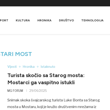
PORT
KULTURA
HRONIKA
DRUŠTVO
TEHNOLOGIJA
STARI MOST
Vijesti
Hronika
Istaknuto
Turista skočio sa Starog mosta:
Mostarci ga vaspitno istukli
MG FORUM
29/06/2025
Snimak skoka švajcarskog turista Luke Bonta sa Starog
mosta u Mostaru, koji je kružio društvenim mrežama iz