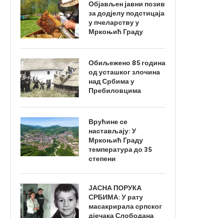
Објављен јавни позив
за додјелу подстицаја
у пчеларству у
Мркоњић Граду
Обиљежено 85 година
од усташког злочина
над Србима у
Пребиловцима
Врућине се
настављају: У
Мркоњић Граду
температура до 35
степени
ЈАСНА ПОРУКА
СРБИМА: У рату
масакрирала српског
дјечака Слободана