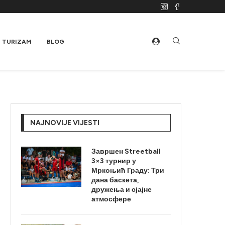
TURIZAM
BLOG
NAJNOVIJE VIJESTI
Завршен Streetball
3×3 турнир у
Мркоњић Граду: Три
дана баскета,
дружења и сјајне
атмосфере