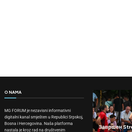
O NAMA
MG FORUM je nezavisni informativni
digitalni kanal smješten u Republici Srpskoj,
Bosna i Hercegovina. Naša platforma
Завршен Stre
nastala je kroz rad na društvenim