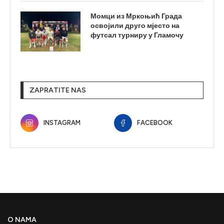
Момци из Мркоњић Града
освојили друго мјесто на
футсал турниру у Гламочу
ZAPRATITE NAS
INSTAGRAM
FACEBOOK
O NAMA