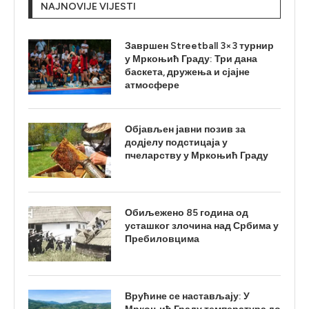
NAJNOVIJE VIJESTI
Завршен Streetball 3×3 турнир
у Мркоњић Граду: Три дана
баскета, дружења и сјајне
атмосфере
Објављен јавни позив за
додјелу подстицаја у
пчеларству у Мркоњић Граду
Обиљежено 85 година од
усташког злочина над Србима у
Пребиловцима
Врућине се настављају: У