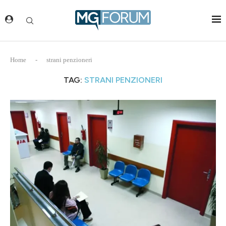
Home
-
strani penzioneri
TAG:
STRANI PENZIONERI