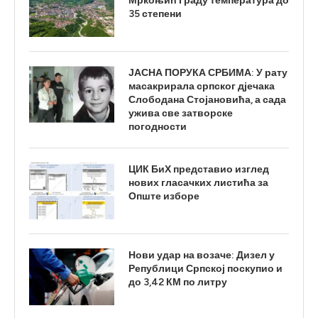
Мркоњић Граду температура до
35 степени
ЈАСНА ПОРУКА СРБИМА: У рату
масакрирала српског дјечака
Слободана Стојановића, а сада
ужива све затворске
погодности
ЦИК БиХ представио изглед
нових гласачких листића за
Опште изборе
Нови удар на возаче: Дизел у
Републици Српској поскупио и
до 3,42 КМ по литру