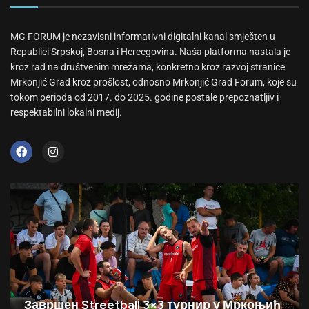
MG FORUM je nezavisni informativni digitalni kanal smješten u
Republici Srpskoj, Bosna i Hercegovina. Naša platforma nastala je
kroz rad na društvenim mrežama, konkretno kroz razvoj stranice
Mrkonjić Grad kroz prošlost, odnosno Mrkonjić Grad Forum, koje su
tokom perioda od 2017. do 2025. godine postale prepoznatljiv i
respektabilni lokalni medij.
Завршен Streetball 3×3 турнир у Мркоњић