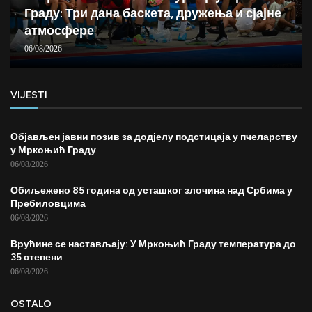
Граду: Три дана баскета, дружења и сјајне
атмосфере
06/08/2026
VIJESTI
Објављен јавни позив за додјелу подстицаја у пчеларству
у Мркоњић Граду
06/08/2026
Обиљежено 85 година од усташког злочина над Србима у
Пребиловцима
06/08/2026
Врућине се настављају: У Мркоњић Граду температура до
35 степени
06/08/2026
OSTALO