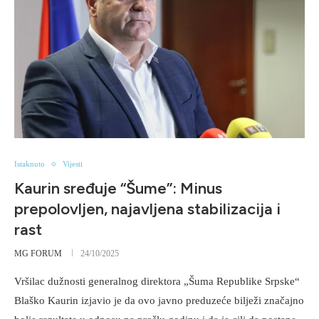
Istaknuto
Vijesti
Kaurin sređuje “Šume”: Minus
prepolovljen, najavljena stabilizacija i
rast
MG FORUM
24/10/2025
Vršilac dužnosti generalnog direktora „Šuma Republike Srpske“
Blaško Kaurin izjavio je da ovo javno preduzeće bilježi značajno