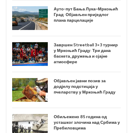
Ауто-пут Бања Лука–Мркоњић
Град: Објављен приједлог
плана парцелације
Завршен Streetball 3×3 турнир
у Мркоњић Граду: Три дана
баскета, дружења и сјајне
атмосфере
Објављен јавни позив за
додјелу подстицаја у
пчеларству у Мркоњић Граду
Обиљежено 85 година од
усташког злочина над Србима у
Пребиловцима