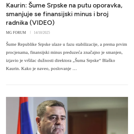
Kaurin: Šume Srpske na putu oporavka,
smanjuje se finansijski minus i broj
radnika (VIDEO)
MG FORUM
14/10/2025
Šume Republike Srpske ulaze u fazu stabilizacije, a prema prvim
procjenama, finansijski minus preduzeća značajno je smanjen,
izjavio je vršilac dužnosti direktora „Šuma Srpske“ Blaško
Kaurin. Kako je naveo, poslovanje …