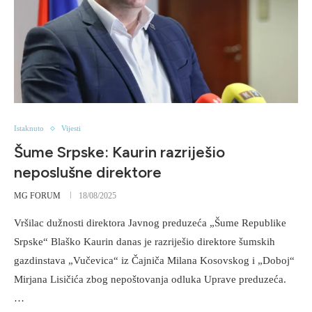
Istaknuto
Vijesti
Šume Srpske: Kaurin razriješio
neposlušne direktore
MG FORUM
18/08/2025
Vršilac dužnosti direktora Javnog preduzeća „Šume Republike
Srpske“ Blaško Kaurin danas je razriješio direktore šumskih
gazdinstava „Vučevica“ iz Čajniča Milana Kosovskog i „Doboj“
Mirjana Lisičića zbog nepoštovanja odluka Uprave preduzeća.
…