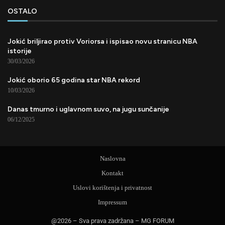
OSTALO
Jokić briljirao protiv Voriorsa i ispisao novu stranicu NBA
istorije
30/03/2026
Jokić oborio 65 godina star NBA rekord
10/03/2026
Danas tmurno i uglavnom suvo, na jugu sunčanije
06/12/2025
Naslovna
Kontakt
Uslovi korištenja i privatnost
Impressum
@2026 – Sva prava zadržana – MG FORUM