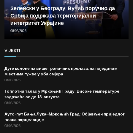
Зеленски у Београду: Вучић поручио да
Србија подржава територијални
интегритет Украјине
08/08/2026
VIJESTI
Дуге колоне на више граничних прелаза, на појединим
мјестима гужве у оба смјера
08/08/2026
Топлотни талас у Мркоњић Граду: Високе температуре
задржаће се до 18. августа
08/08/2026
Ауто-пут Бања Лука–Мркоњић Град: Објављен приједлог
плана парцелације
08/08/2026