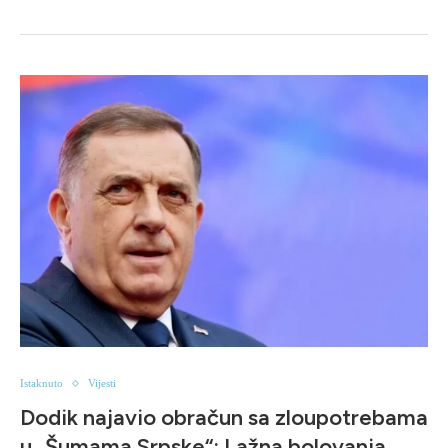
Istaknuto
Vijesti
Dodik najavio obračun sa zloupotrebama
u „Šumama Srpske“: Lažna bolovanja