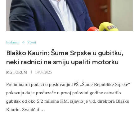
Istaknuto
Vijesti
Blaško Kaurin: Šume Srpske u gubitku,
neki radnici ne smiju upaliti motorku
MG FORUM
14/07/2025
Preliminarni podaci o poslovanju JPŠ „Šume Republike Srpske“
pokazuju da je preduzeće u prvoj polovini godine ostvarilo
gubitak od oko 5,2 miliona KM, izjavio je v.d. direktora Blaško
Kaurin. Zvanični …