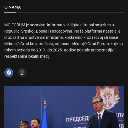
O NAMA
MG FORUM je nezavisni informativni digitalni kanal smješten u
Republici Srpskoj, Bosna i Hercegovina. Naša platforma nastala je
kroz rad na društvenim mrežama, konkretno kroz razvoj stranice
Mrkonjić Grad kroz prošlost, odnosno Mrkonjić Grad Forum, koje su
tokom perioda od 2017. do 2025. godine postale prepoznatljiv i
respektabilni lokalni medij.