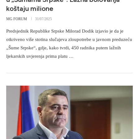
koštaju milione
MG FORUM
31/07/2025
Predsjednik Republike Srpske Milorad Dodik izjavio je da je
otkriveno više stotina slučajeva zloupotrebe u javnom preduzeću
„Šume Srpske“, gdje, kako tvrdi, 450 radnika putem lažnih
ljekarskih uvjerenja prima platu …