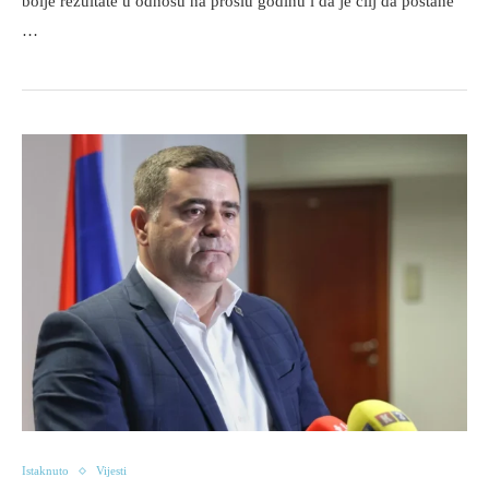
bolje rezultate u odnosu na prošlu godinu i da je cilj da postane
…
Istaknuto
Vijesti