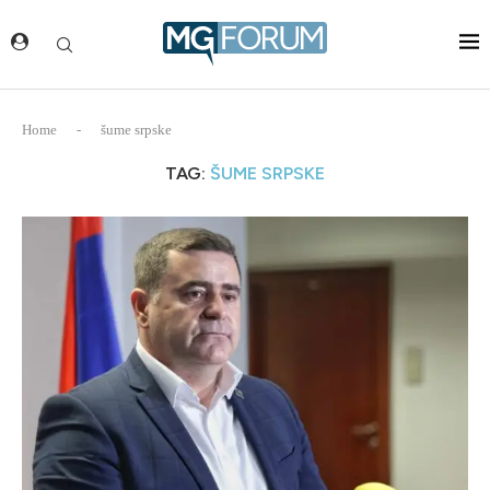
Home
-
šume srpske
TAG:
ŠUME SRPSKE