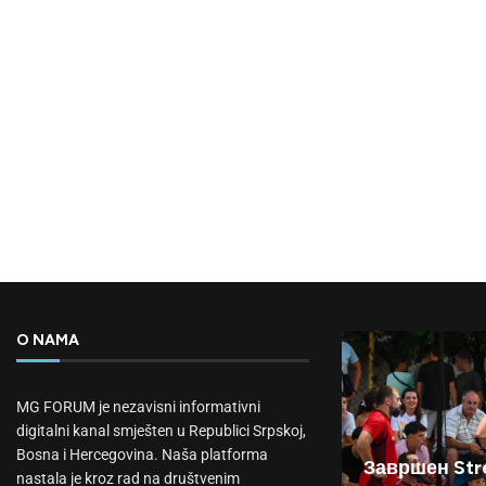
O NAMA
MG FORUM je nezavisni informativni
digitalni kanal smješten u Republici Srpskoj,
Bosna i Hercegovina. Naša platforma
Завршен Stre
nastala je kroz rad na društvenim