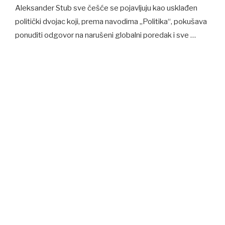
Aleksander Stub sve češće se pojavljuju kao usklađen
politički dvojac koji, prema navodima „Politika“, pokušava
ponuditi odgovor na narušeni globalni poredak i sve …