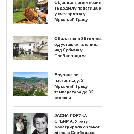
Објављен јавни позив
за додјелу подстицаја
у пчеларству у
Мркоњић Граду
Обиљежено 85 година
од усташког злочина
над Србима у
Пребиловцима
Врућине се
настављају: У
Мркоњић Граду
температура до 35
степени
ЈАСНА ПОРУКА
СРБИМА: У рату
масакрирала српског
дјечака Слободана