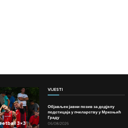
VIJESTI
Објављен јавни позив за додјелу
подстицаја у пчеларству у Мркоњић
Граду
etball 3×3
06/08/2026