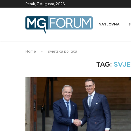
Petak, 7 Augusta, 2026
NASLOVNA
S
Home
-
svjetska politika
TAG:
SVJE