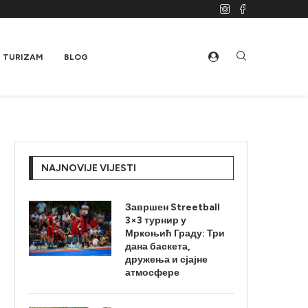
TURIZAM
BLOG
NAJNOVIJE VIJESTI
Завршен Streetball
3×3 турнир у
Мркоњић Граду: Три
дана баскета,
дружења и сјајне
атмосфере