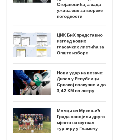
Стојановића, а сада
ужива све затворске
погодности
ЦИК БиХ представио
изглед нових
гласачких листића за
Опште изборе
Нови удар на возаче:
Дизел у Републици
Српској поскупио и до
3,42 КМ по литру
Момци из Мркоњић
Града освојили друго
мјесто на футсал
турниру у Гламочу