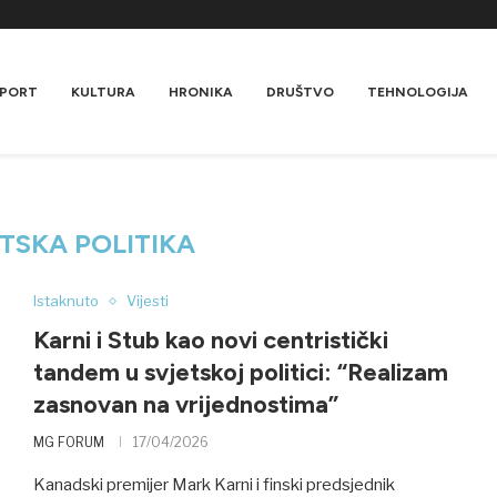
PORT
KULTURA
HRONIKA
DRUŠTVO
TEHNOLOGIJA
TSKA POLITIKA
Istaknuto
Vijesti
Karni i Stub kao novi centristički
tandem u svjetskoj politici: “Realizam
zasnovan na vrijednostima”
MG FORUM
17/04/2026
Kanadski premijer Mark Karni i finski predsjednik