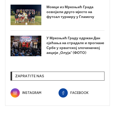
Момци из Мркоњић Града
освојили друго мјесто на
футсал турниру у Гламочу
У Мркоњић Граду одржан Дан
сјећања на страдале и прогнане
Србе у хрватској злочиначкој
акцији „Олуја“ (ФОТО)
ZAPRATITE NAS
INSTAGRAM
FACEBOOK