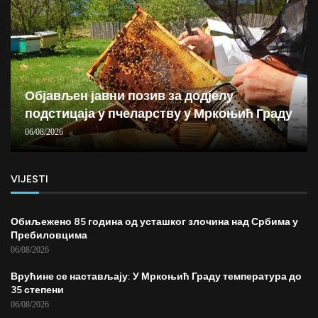
Објављен јавни позив за додјелу
подстицаја у пчеларству у Мркоњић Граду
06/08/2026
VIJESTI
Обиљежено 85 година од усташког злочина над Србима у
Пребиловцима
06/08/2026
Врућине се настављају: У Мркоњић Граду температура до
35 степени
06/08/2026