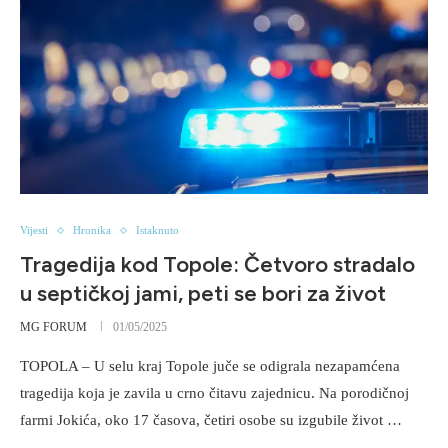
Vijesti
Hronika
Istaknuto
Tragedija kod Topole: Četvoro stradalo
u septičkoj jami, peti se bori za život
MG FORUM
01/05/2025
TOPOLA – U selu kraj Topole juče se odigrala nezapamćena
tragedija koja je zavila u crno čitavu zajednicu. Na porodičnoj
farmi Jokića, oko 17 časova, četiri osobe su izgubile život …