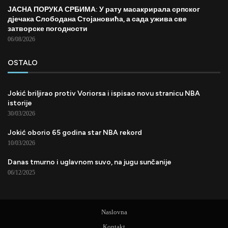
ЈАСНА ПОРУКА СРБИМА: У рату масакрирала српског
дјечака Слободана Стојановића, а сада ужива све
затворске погодности
06/08/2026
OSTALO
Jokić briljirao protiv Voriorsa i ispisao novu stranicu NBA
istorije
30/03/2026
Jokić oborio 65 godina star NBA rekord
10/03/2026
Danas tmurno i uglavnom suvo, na jugu sunčanije
06/12/2025
Naslovna
Kontakt