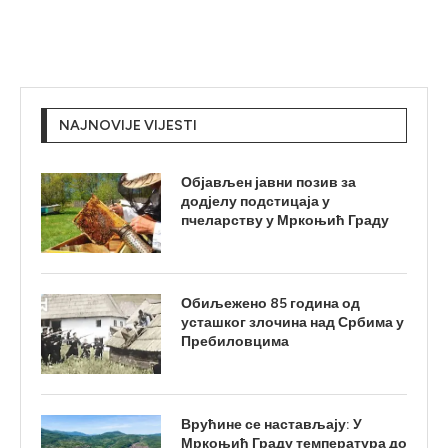
NAJNOVIJE VIJESTI
Објављен јавни позив за
додјелу подстицаја у
пчеларству у Мркоњић Граду
Обиљежено 85 година од
усташког злочина над Србима у
Пребиловцима
Врућине се настављају: У
Мркоњић Граду температура до