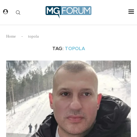
Home
-
topola
TAG:
TOPOLA