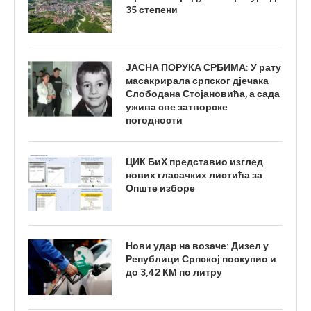
35 степени
ЈАСНА ПОРУКА СРБИМА: У рату
масакрирала српског дјечака
Слободана Стојановића, а сада
ужива све затворске
погодности
ЦИК БиХ представио изглед
нових гласачких листића за
Опште изборе
Нови удар на возаче: Дизел у
Републици Српској поскупио и
до 3,42 КМ по литру