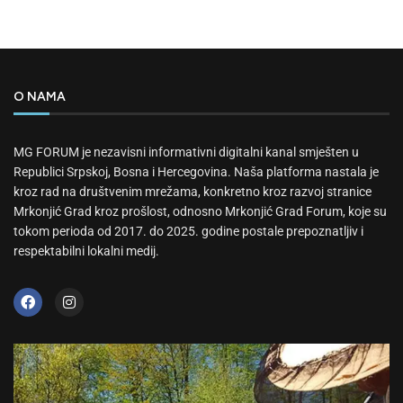
O NAMA
MG FORUM je nezavisni informativni digitalni kanal smješten u
Republici Srpskoj, Bosna i Hercegovina. Naša platforma nastala je
kroz rad na društvenim mrežama, konkretno kroz razvoj stranice
Mrkonjić Grad kroz prošlost, odnosno Mrkonjić Grad Forum, koje su
tokom perioda od 2017. do 2025. godine postale prepoznatljiv i
respektabilni lokalni medij.