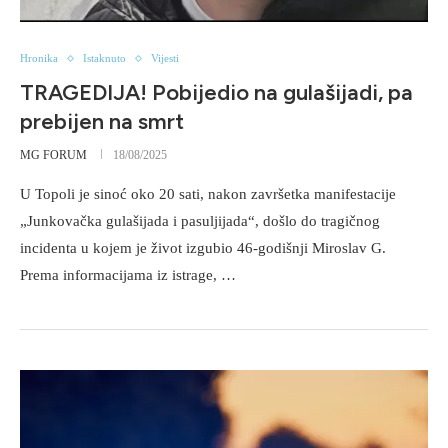
Hronika
Istaknuto
Vijesti
TRAGEDIJA! Pobijedio na gulašijadi, pa
prebijen na smrt
MG FORUM
18/08/2025
U Topoli je sinoć oko 20 sati, nakon završetka manifestacije
„Junkovačka gulašijada i pasuljijada“, došlo do tragičnog
incidenta u kojem je život izgubio 46-godišnji Miroslav G.
Prema informacijama iz istrage, …