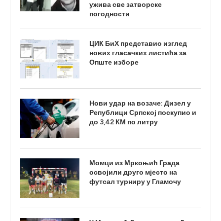
ужива све затворске
погодности
ЦИК БиХ представио изглед
нових гласачких листића за
Опште изборе
Нови удар на возаче: Дизел у
Републици Српској поскупио и
до 3,42 КМ по литру
Момци из Мркоњић Града
освојили друго мјесто на
футсал турниру у Гламочу