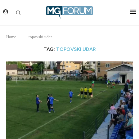
Home
-
topovski udar
TAG:
TOPOVSKI UDAR