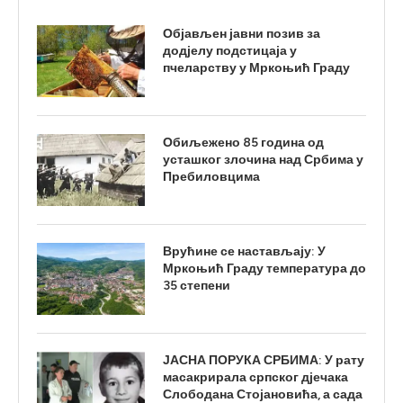
Објављен јавни позив за
додјелу подстицаја у
пчеларству у Мркоњић Граду
Обиљежено 85 година од
усташког злочина над Србима у
Пребиловцима
Врућине се настављају: У
Мркоњић Граду температура до
35 степени
ЈАСНА ПОРУКА СРБИМА: У рату
масакрирала српског дјечака
Слободана Стојановића, а сада