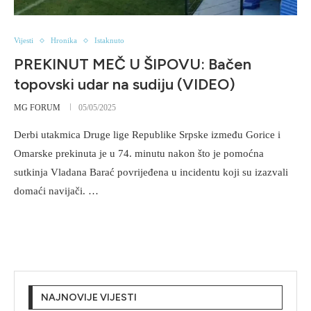
Vijesti
Hronika
Istaknuto
PREKINUT MEČ U ŠIPOVU: Bačen
topovski udar na sudiju (VIDEO)
MG FORUM
05/05/2025
Derbi utakmica Druge lige Republike Srpske između Gorice i
Omarske prekinuta je u 74. minutu nakon što je pomoćna
sutkinja Vladana Barać povrijeđena u incidentu koji su izazvali
domaći navijači. …
NAJNOVIJE VIJESTI