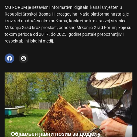
MG FORUM je nezavisni informativni digitalni kanal smješten u
Republici Srpskoj, Bosna i Hercegovina. Naša platforma nastala je
kroz rad na društvenim mrežama, konkretno kroz razvoj stranice
Mrkonjić Grad kroz prošlost, odnosno Mrkonjić Grad Forum, koje su
tokom perioda od 2017. do 2025. godine postale prepoznatljiv i
respektabilni lokalni medij.
Објављен јавни позив за додјелу