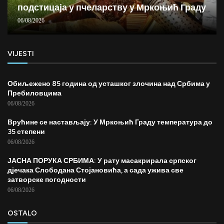
подстицаја у пчеларству у Мркоњић Граду
06/08/2026
VIJESTI
Обиљежено 85 година од усташког злочина над Србима у
Пребиловцима
06/08/2026
Врућине се настављају: У Мркоњић Граду температура до
35 степени
06/08/2026
ЈАСНА ПОРУКА СРБИМА: У рату масакрирала српског
дјечака Слободана Стојановића, а сада ужива све
затворске погодности
06/08/2026
OSTALO