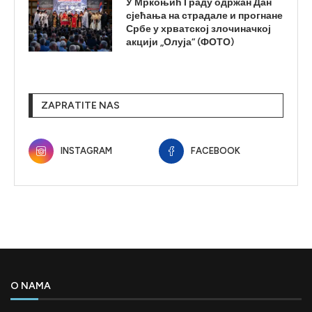
У Мркоњић Граду одржан Дан
сјећања на страдале и прогнане
Србе у хрватској злочиначкој
акцији „Олуја“ (ФОТО)
ZAPRATITE NAS
INSTAGRAM
FACEBOOK
O NAMA