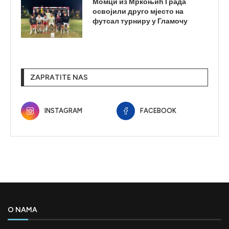
Момци из Мркоњић Града
освојили друго мјесто на
футсал турниру у Гламочу
ZAPRATITE NAS
INSTAGRAM
FACEBOOK
O NAMA