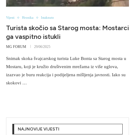
Vijesti
Hronika
Istaknuto
Turista skočio sa Starog mosta: Mostarci
ga vaspitno istukli
MG FORUM
29/06/2025
Snimak skoka švajcarskog turista Luke Bonta sa Starog mosta u
Mostaru, koji je kružio društvenim mrežama iz više uglova,
izazvao je buru reakcija i podijeljena mišljenja javnosti. Iako su
skokovi …
NAJNOVIJE VIJESTI