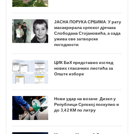
ЈАСНА ПОРУКА СРБИМА: У рату
масакрирала српског дјечака
Слободана Стојановића, а сада
ужива све затворске
погодности
ЦИК БиХ представио изглед
нових гласачких листића за
Опште изборе
Нови удар на возаче: Дизел у
Републици Српској поскупио и
до 3,42 КМ по литру