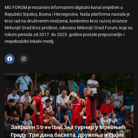
MG FORUM je nezavisni informativni digitalni kanal smješten u
Republici Srpskoj, Bosna i Hercegovina. Naša platforma nastala je
kroz rad na društvenim mrežama, konkretno kroz razvoj stranice
Mrkonjić Grad kroz prošlost, odnosno Mrkonjić Grad Forum, koje su
tokom perioda od 2017. do 2025. godine postale prepoznatljiv i
respektabilni lokalni medij.
Завршен Streetball 3×3 турнир у Мркоњић
Граду: Три дана баскета, дружења и сјајне