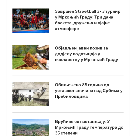
Завршен Streetball 3×3 турнир
у Мркоњић Граду: Три дана
баскета, дружења и сјајне
атмосфере
Објављен јавни позив за
додјелу подстицаја у
пчеларству у Мркоњић Граду
Обиљежено 85 година од
усташког злочина над Србима у
Пребиловцима
Врућине се настављају: У
Мркоњић Граду температура до
35 степени