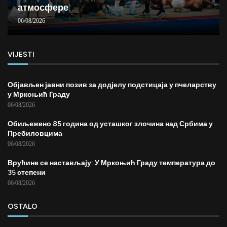
атмосфере
06/08/2026
VIJESTI
Објављен јавни позив за додјелу подстицаја у пчеларству
у Мркоњић Граду
06/08/2026
Обиљежено 85 година од усташког злочина над Србима у
Пребиловцима
06/08/2026
Врућине се настављају: У Мркоњић Граду температура до
35 степени
06/08/2026
OSTALO