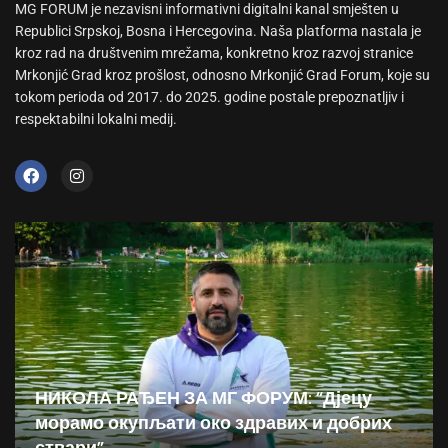
MG FORUM je nezavisni informativni digitalni kanal smješten u
Republici Srpskoj, Bosna i Hercegovina. Naša platforma nastala je
kroz rad na društvenim mrežama, konkretno kroz razvoj stranice
Mrkonjić Grad kroz prošlost, odnosno Mrkonjić Grad Forum, koje su
tokom perioda od 2017. do 2025. godine postale prepoznatljiv i
respektabilni lokalni medij.
НИКОЛА РАЂЕН ЗА МГ ФОРУМ: “Дјецу
морамо окупљати око здравих и добрих
ствари”