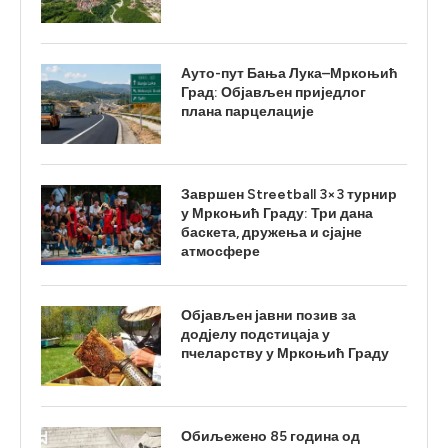
Ауто-пут Бања Лука–Мркоњић
Град: Објављен приједлог
плана парцелације
Завршен Streetball 3×3 турнир
у Мркоњић Граду: Три дана
баскета, дружења и сјајне
атмосфере
Објављен јавни позив за
додјелу подстицаја у
пчеларству у Мркоњић Граду
Обиљежено 85 година од