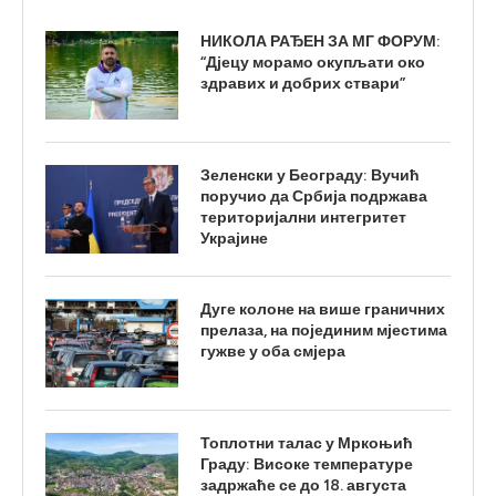
НИКОЛА РАЂЕН ЗА МГ ФОРУМ:
“Дјецу морамо окупљати око
здравих и добрих ствари”
Зеленски у Београду: Вучић
поручио да Србија подржава
територијални интегритет
Украјине
Дуге колоне на више граничних
прелаза, на појединим мјестима
гужве у оба смјера
Топлотни талас у Мркоњић
Граду: Високе температуре
задржаће се до 18. августа