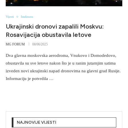
Vijesti
Istaknuto
Ukrajinski dronovi zapalili Moskvu:
Rosavijacija obustavila letove
MG FORUM
08/06/2025
Dva glavna moskovska aerodroma, Vnukovo i Domodedovo,
obustavila su sve letove nakon što je u ranim jutarnjim satima
izveden novi ukrajinski napad dronovima na glavni grad Rusije.
Informaciju je potvrdila …
NAJNOVIJE VIJESTI