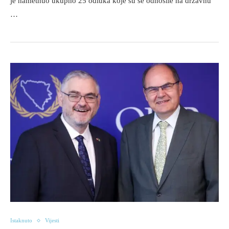
je nametnuo ukupno 25 odluka koje su se odnosile na državnu
…
Istaknuto
Vijesti