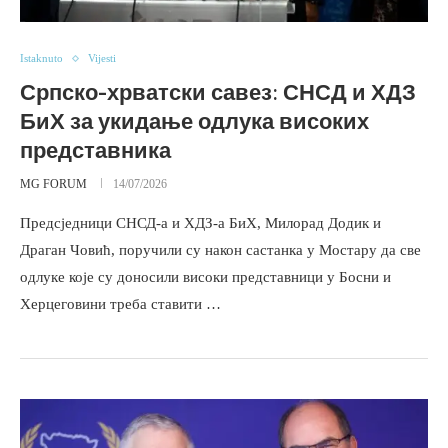
Istaknuto
Vijesti
Српско-хрватски савез: СНСД и ХДЗ
БиХ за укидање одлука високих
представника
MG FORUM
14/07/2026
Предсједници СНСД-а и ХДЗ-а БиХ, Милорад Додик и
Драган Човић, поручили су након састанка у Мостару да све
одлуке које су доносили високи представници у Босни и
Херцеговини треба ставити …