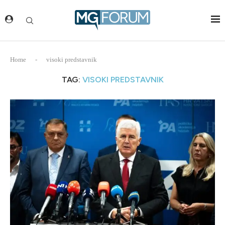
Home
-
visoki predstavnik
TAG:
VISOKI PREDSTAVNIK