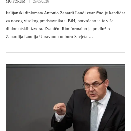
MG FORUM
29/05/2026
Italijanski diplomata Antonio Zanardi Landi zvanično je kandidat
za novog visokog predstavnika u BiH, potvrđeno je iz više
diplomatskih izvora. Zvanični Rim formalno je predložio
Zanardija Landija Upravnom odboru Savjeta …