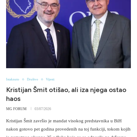
Istaknuto
Društvo
Vijesti
Kristijan Šmit otišao, ali iza njega ostao
haos
MG FORUM
03/07/2026
Kristijan Šmit završio je mandat visokog predstavnika u BiH
nakon gotovo pet godina provedenih na toj funkciji, tokom kojih