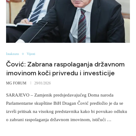
Istaknuto
Vijesti
Čović: Zabrana raspolaganja državnom
imovinom koči privredu i investicije
MG FORUM
29/01/2026
SARAJEVO – Zamjenik predsjedavajućeg Doma naroda
Parlamentarne skupštine BiH Dragan Čović predložio je da se
izvrši pritisak na visokog predstavnika kako bi povukao odluku
o zabrani raspolaganja državnom imovinom, ističući …