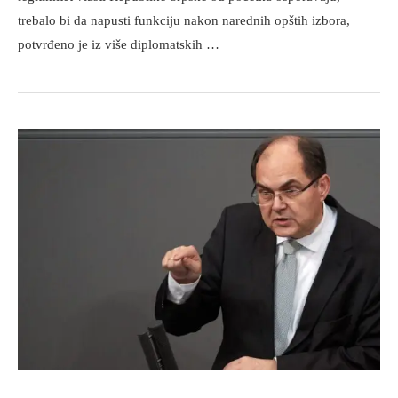
trebalo bi da napusti funkciju nakon narednih opštih izbora,
potvrđeno je iz više diplomatskih …