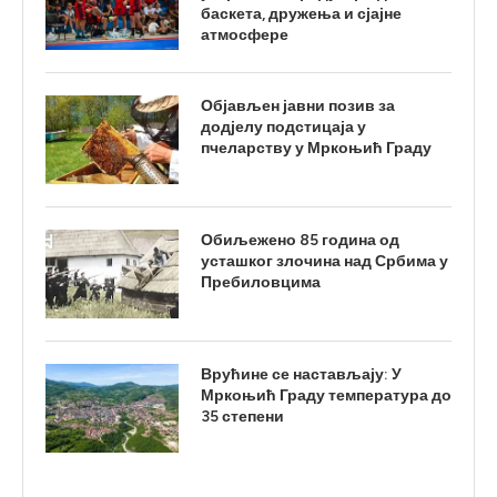
баскета, дружења и сјајне
атмосфере
Објављен јавни позив за
додјелу подстицаја у
пчеларству у Мркоњић Граду
Обиљежено 85 година од
усташког злочина над Србима у
Пребиловцима
Врућине се настављају: У
Мркоњић Граду температура до
35 степени