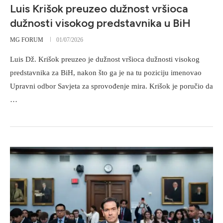
Luis Krišok preuzeo dužnost vršioca
dužnosti visokog predstavnika u BiH
MG FORUM
01/07/2026
Luis Dž. Krišok preuzeo je dužnost vršioca dužnosti visokog
predstavnika za BiH, nakon što ga je na tu poziciju imenovao
Upravni odbor Savjeta za sprovođenje mira. Krišok je poručio da
…