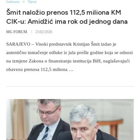
Istaknuto
Vijesti
Šmit naložio prenos 112,5 miliona KM
CIK-u: Amidžić ima rok od jednog dana
MG FORUM
25/02/2026
SARAJEVO – Visoki predstavnik Kristijan Šmit izdao je
autentično tumačenje odluke iz jula prošle godine koja se odnosi
na izmjene Zakona o finansiranju institucija BiH, naglašavajući
obavezu prenosa 112,5 miliona …