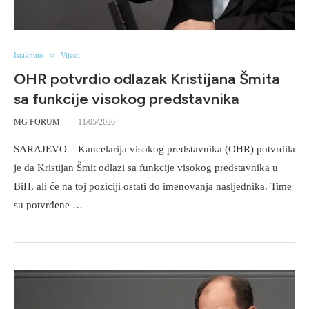
Istaknuto
Vijesti
OHR potvrdio odlazak Kristijana Šmita
sa funkcije visokog predstavnika
MG FORUM
11/05/2026
SARAJEVO – Kancelarija visokog predstavnika (OHR) potvrdila
je da Kristijan Šmit odlazi sa funkcije visokog predstavnika u
BiH, ali će na toj poziciji ostati do imenovanja nasljednika. Time
su potvrđene …