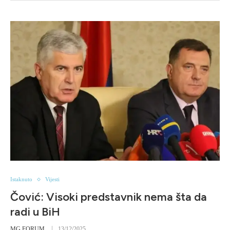
Istaknuto
Vijesti
Čović: Visoki predstavnik nema šta da
radi u BiH
MG FORUM
13/12/2025