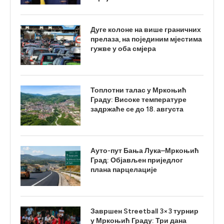
Дуге колоне на више граничних
прелаза, на појединим мјестима
гужве у оба смјера
Топлотни талас у Мркоњић
Граду: Високе температуре
задржаће се до 18. августа
Ауто-пут Бања Лука–Мркоњић
Град: Објављен приједлог
плана парцелације
Завршен Streetball 3×3 турнир
у Мркоњић Граду: Три дана