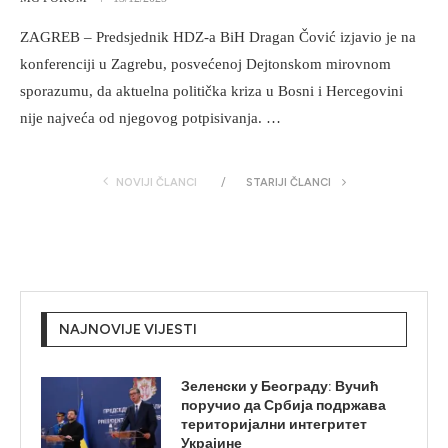
ZAGREB – Predsjednik HDZ-a BiH Dragan Čović izjavio je na
konferenciji u Zagrebu, posvećenoj Dejtonskom mirovnom
sporazumu, da aktuelna politička kriza u Bosni i Hercegovini
nije najveća od njegovog potpisivanja. …
NOVIJI ČLANCI
STARIJI ČLANCI
NAJNOVIJE VIJESTI
Зеленски у Београду: Вучић
поручио да Србија подржава
територијални интегритет
Украјине