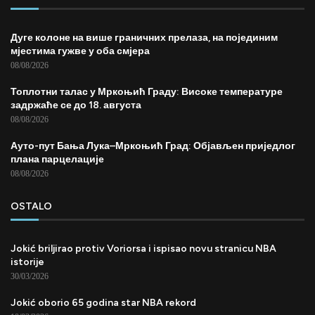
Дуге колоне на више граничних прелаза, на појединим
мјестима гужве у оба смјера
08/08/2026
Топлотни талас у Мркоњић Граду: Високе температуре
задржаће се до 18. августа
08/08/2026
Ауто-пут Бања Лука–Мркоњић Град: Објављен приједлог
плана парцелације
08/08/2026
OSTALO
Jokić briljirao protiv Voriorsa i ispisao novu stranicu NBA
istorije
30/03/2026
Jokić oborio 65 godina star NBA rekord