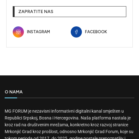
ZAPRATITE NAS
INSTAGRAM
FACEBOOK
O NAMA
MG FORUM je nezavisni informativni digitalni kanal smješten u
Republici Srpskoj, Bosna i Hercegovina. Naša platforma nastala je
kroz rad na društvenim mrežama, konkretno kroz razvoj stranice
Mrkonjić Grad kroz prošlost, odnosno Mrkonjić Grad Forum, koje su
tokom perioda od 2017. do 2025. godine postale prepoznatljiv i