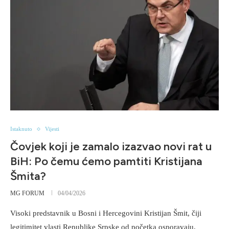
Istaknuto
Vijesti
Čovjek koji je zamalo izazvao novi rat u
BiH: Po čemu ćemo pamtiti Kristijana
Šmita?
MG FORUM
04/04/2026
Visoki predstavnik u Bosni i Hercegovini Kristijan Šmit, čiji
legitimitet vlasti Republike Srpske od početka osporavaju,