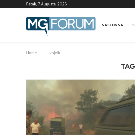
Petak, 7 Augusta, 2026
NASLOVNA
S
Home
-
vojnik
TAG