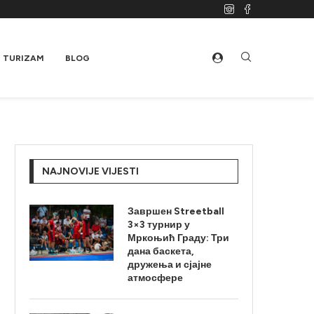
TURIZAM
BLOG
NAJNOVIJE VIJESTI
Завршен Streetball
3×3 турнир у
Мркоњић Граду: Три
дана баскета,
дружења и сјајне
атмосфере