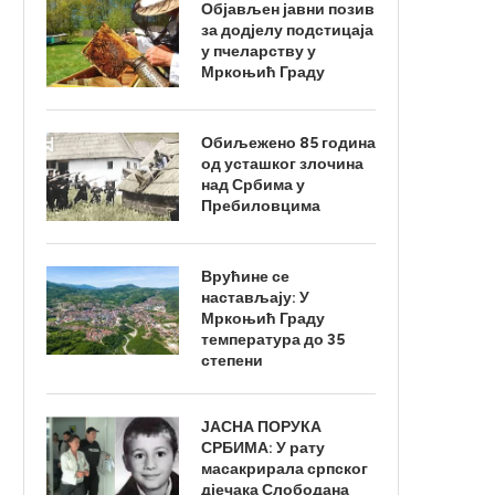
Објављен јавни позив
за додјелу подстицаја
у пчеларству у
Мркоњић Граду
Обиљежено 85 година
од усташког злочина
над Србима у
Пребиловцима
Врућине се
настављају: У
Мркоњић Граду
температура до 35
степени
ЈАСНА ПОРУКА
СРБИМА: У рату
масакрирала српског
дјечака Слободана