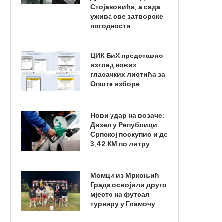
Стојановића, а сада
ужива све затворске
погодности
ЦИК БиХ представио
изглед нових
гласачких листића за
Опште изборе
Нови удар на возаче:
Дизел у Републици
Српској поскупио и до
3,42 КМ по литру
Момци из Мркоњић
Града освојили друго
мјесто на футсал
турниру у Гламочу