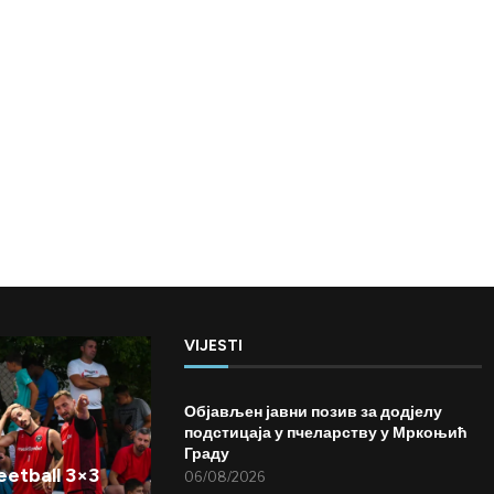
VIJESTI
Објављен јавни позив за додјелу
подстицаја у пчеларству у Мркоњић
Граду
etball 3×3
06/08/2026