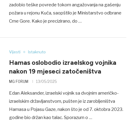
zadobio teške povrede tokom angažovanja na gašenju
požara u rejonu Kuča, saopštilo je Ministarstvo odbrane
Crne Gore. Kako je precizirano, do …
Vijesti
Istaknuto
Hamas oslobodio izraelskog vojnika
nakon 19 mjeseci zatočeništva
MG FORUM
13/05/2025
Edan Aleksander, izraelski vojnik sa dvojnim američko-
izraelskim državljanstvom, pušten je iz zarobljeništva
Hamasa u Pojasu Gaze, nakon što je od 7. oktobra 2023.
godine bio držan kao talac. Sporazum o …