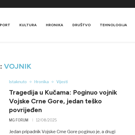
PORT
KULTURA
HRONIKA
DRUŠTVO
TEHNOLOGIJA
:
VOJNIK
Istaknuto
Hronika
Vijesti
Tragedija u Kučama: Poginuo vojnik
Vojske Crne Gore, jedan teško
povrijeđen
MG FORUM
12/08/2025
Jedan pripadnik Vojske Crne Gore poginuo je, a drugi