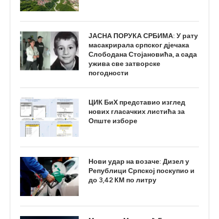
ЈАСНА ПОРУКА СРБИМА: У рату
масакрирала српског дјечака
Слободана Стојановића, а сада
ужива све затворске
погодности
ЦИК БиХ представио изглед
нових гласачких листића за
Опште изборе
Нови удар на возаче: Дизел у
Републици Српској поскупио и
до 3,42 КМ по литру