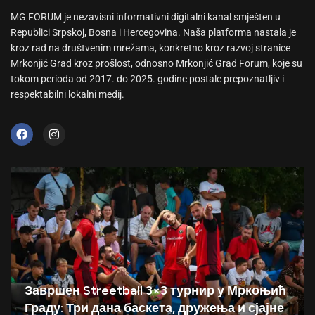
MG FORUM je nezavisni informativni digitalni kanal smješten u
Republici Srpskoj, Bosna i Hercegovina. Naša platforma nastala je
kroz rad na društvenim mrežama, konkretno kroz razvoj stranice
Mrkonjić Grad kroz prošlost, odnosno Mrkonjić Grad Forum, koje su
tokom perioda od 2017. do 2025. godine postale prepoznatljiv i
respektabilni lokalni medij.
Завршен Streetball 3×3 турнир у Мркоњић
Граду: Три дана баскета, дружења и сјајне