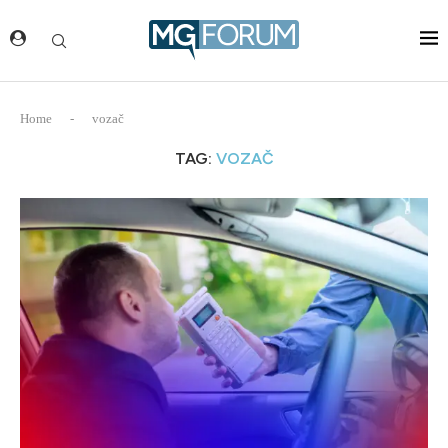
Home
-
vozač
TAG:
VOZAČ