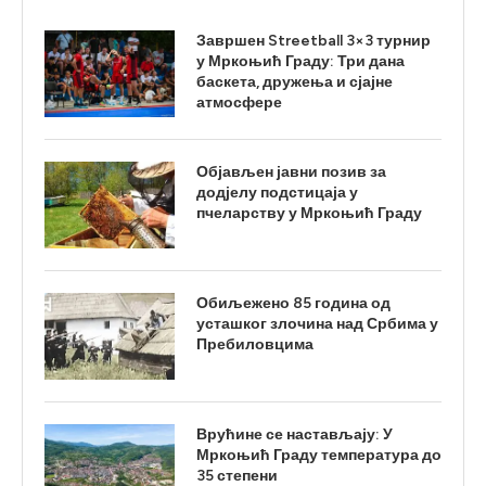
Завршен Streetball 3×3 турнир
у Мркоњић Граду: Три дана
баскета, дружења и сјајне
атмосфере
Објављен јавни позив за
додјелу подстицаја у
пчеларству у Мркоњић Граду
Обиљежено 85 година од
усташког злочина над Србима у
Пребиловцима
Врућине се настављају: У
Мркоњић Граду температура до
35 степени