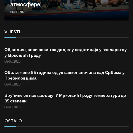
атмосфере
06/08/2026
VIJESTI
Објављен јавни позив за додјелу подстицаја у пчеларству
у Мркоњић Граду
06/08/2026
Обиљежено 85 година од усташког злочина над Србима у
Пребиловцима
06/08/2026
Врућине се настављају: У Мркоњић Граду температура до
35 степени
06/08/2026
OSTALO