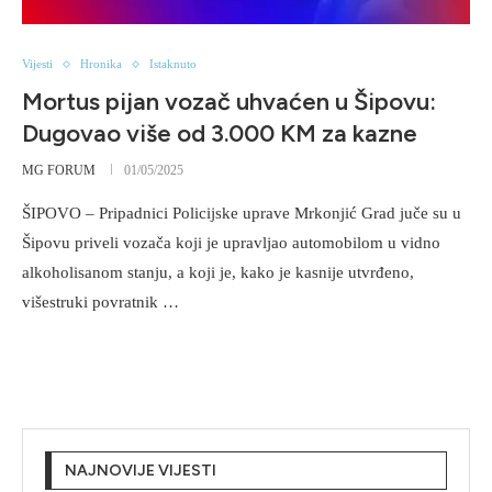
Vijesti
Hronika
Istaknuto
Mortus pijan vozač uhvaćen u Šipovu:
Dugovao više od 3.000 KM za kazne
MG FORUM
01/05/2025
ŠIPOVO – Pripadnici Policijske uprave Mrkonjić Grad juče su u
Šipovu priveli vozača koji je upravljao automobilom u vidno
alkoholisanom stanju, a koji je, kako je kasnije utvrđeno,
višestruki povratnik …
NAJNOVIJE VIJESTI