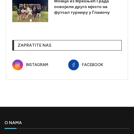
Момци из Мркоњић Града
освојили друго мјесто на
футсал турниру у Гламочу
ZAPRATITE NAS
INSTAGRAM
FACEBOOK
O NAMA